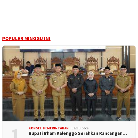
POPULER MINGGU INI
1
KONSEL
,
PEMERINTAHAN
639x Dibaca
Bupati Irham Kalenggo Serahkan Rancangan…