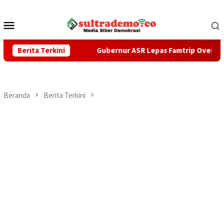
Loncat
ke
Menu
konten
Mobile
i KKP
Berita Terkini
Gubernur ASR Lepas Famtrip Overland Tiga Kabupat
Beranda
Berita Terkini