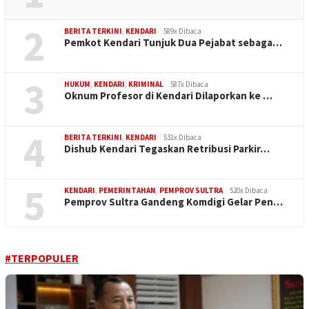
2
BERITA TERKINI
,
KENDARI
589x Dibaca
Pemkot Kendari Tunjuk Dua Pejabat sebaga…
3
HUKUM
,
KENDARI
,
KRIMINAL
587x Dibaca
Oknum Profesor di Kendari Dilaporkan ke …
4
BERITA TERKINI
,
KENDARI
531x Dibaca
Dishub Kendari Tegaskan Retribusi Parkir…
5
KENDARI
,
PEMERINTAHAN
,
PEMPROV SULTRA
520x Dibaca
Pemprov Sultra Gandeng Komdigi Gelar Pen…
#TERPOPULER