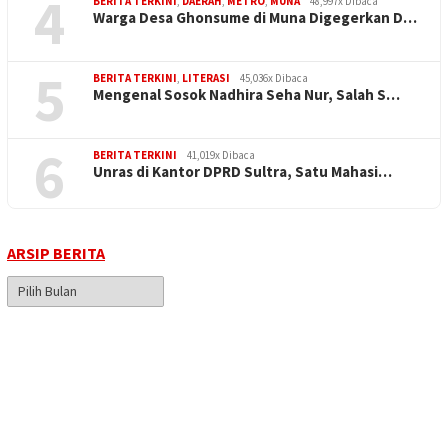
4
BERITA TERKINI
,
DAERAH
,
METRO
,
MUNA
48,997x Dibaca
Warga Desa Ghonsume di Muna Digegerkan D…
5
BERITA TERKINI
,
LITERASI
45,036x Dibaca
Mengenal Sosok Nadhira Seha Nur, Salah S…
6
BERITA TERKINI
41,019x Dibaca
Unras di Kantor DPRD Sultra, Satu Mahasi…
ARSIP BERITA
Arsip
Berita