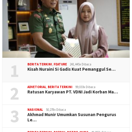
1
BERITA TERKINI
,
FEATURE
241,445x Dibaca
Kisah Nuraini Si Gadis Kuat Pemanggul Se…
2
ADVETORIAL
,
BERITA TERKINI
99,033x Dibaca
Ratusan Karyawan PT. VDNI Jadi Korban Ma…
3
NASIONAL
50,278x Dibaca
Akhmad Munir Umumkan Susunan Pengurus
Le…