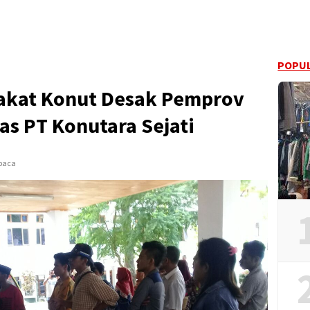
POPUL
akat Konut Desak Pemprov
as PT Konutara Sejati
ibaca