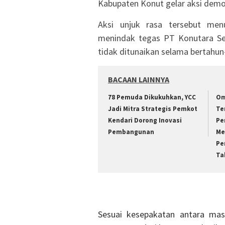
Kabupaten Konut gelar aksi demons
Aksi unjuk rasa tersebut men
menindak tegas PT Konutara Sej
tidak ditunaikan selama bertahun
BACAAN LAINNYA
78 Pemuda Dikukuhkan, YCC
Om
Jadi Mitra Strategis Pemkot
Te
Kendari Dorong Inovasi
Pe
Pembangunan
Me
Pe
Ta
Sesuai kesepakatan antara mas