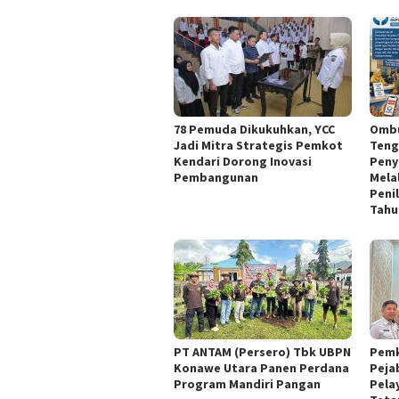
78 Pemuda Dikukuhkan, YCC
Ombu
Jadi Mitra Strategis Pemkot
Teng
Kendari Dorong Inovasi
Peny
Pembangunan
Mela
Peni
Tahu
PT ANTAM (Persero) Tbk UBPN
Pemk
Konawe Utara Panen Perdana
Peja
Program Mandiri Pangan
Pela