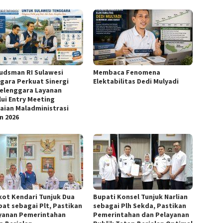
dsman RI Sulawesi
Membaca Fenomena
gara Perkuat Sinergi
Elektabilitas Dedi Mulyadi
elenggara Layanan
lui Entry Meeting
laian Maladministrasi
n 2026
ot Kendari Tunjuk Dua
Bupati Konsel Tunjuk Narlian
bat sebagai Plt, Pastikan
sebagai Plh Sekda, Pastikan
yanan Pemerintahan
Pemerintahan dan Pelayanan