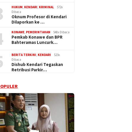
3
HUKUM
,
KENDARI
,
KRIMINAL
572x
Dibaca
Oknum Profesor di Kendari
Dilaporkan ke …
4
KONAWE
,
PEMERINTAHAN
548x Dibaca
Pemkab Konawe dan BPR
Bahteramas Luncurk…
5
BERITA TERKINI
,
KENDARI
523x
Dibaca
Dishub Kendari Tegaskan
Retribusi Parkir…
POPULER