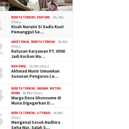
1
BERITA TERKINI
,
FEATURE
241,356x
Dibaca
Kisah Nuraini Si Gadis Kuat
Pemanggul Se…
2
ADVETORIAL
,
BERITA TERKINI
98,942x
Dibaca
Ratusan Karyawan PT. VDNI
Jadi Korban Ma…
3
NASIONAL
50,190x Dibaca
Akhmad Munir Umumkan
Susunan Pengurus Le…
4
BERITA TERKINI
,
DAERAH
,
METRO
,
MUNA
48,906x Dibaca
Warga Desa Ghonsume di
Muna Digegerkan D…
5
BERITA TERKINI
,
LITERASI
44,946x
Dibaca
Mengenal Sosok Nadhira
Seha Nur, Salah S…