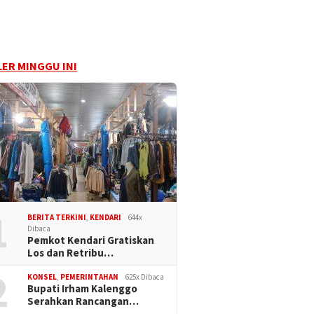
ER MINGGU INI
1
BERITA TERKINI
,
KENDARI
644x
Dibaca
Pemkot Kendari Gratiskan
Los dan Retribu…
2
KONSEL
,
PEMERINTAHAN
625x Dibaca
Bupati Irham Kalenggo
Serahkan Rancangan…