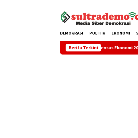
Loncat
tutup
ke
konten
DEMOKRASI
POLITIK
EKONOMI
dari Ajak Warga Sukseskan Sensus Ekonomi 2026, Data Akurat Jad
Berita Terkini