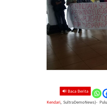
🔊 Baca Berita
Kendari
, SultraDemoNews)- Pul