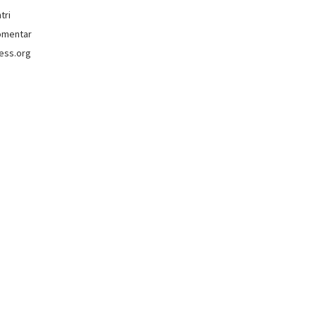
tri
omentar
ess.org