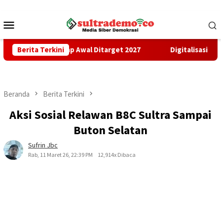
Loncat
ke
Menu
konten
Mobile
gunan Tahap Awal Ditarget 2027
Berita Terkini
Digitalisasi Penerimaan
Beranda
Berita Terkini
Aksi Sosial Relawan B8C Sultra Sampai
Buton Selatan
Sufrin Jbc
Rab, 11 Maret 26, 22:39 PM
12,914x Dibaca