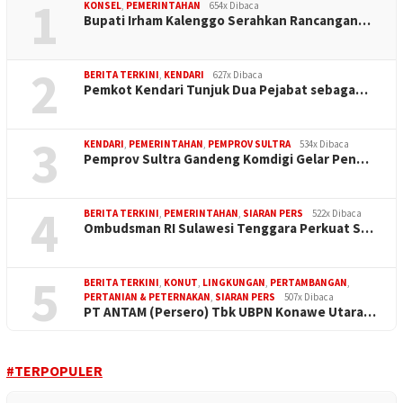
1
KONSEL
,
PEMERINTAHAN
654x Dibaca
Bupati Irham Kalenggo Serahkan Rancangan…
2
BERITA TERKINI
,
KENDARI
627x Dibaca
Pemkot Kendari Tunjuk Dua Pejabat sebaga…
3
KENDARI
,
PEMERINTAHAN
,
PEMPROV SULTRA
534x Dibaca
Pemprov Sultra Gandeng Komdigi Gelar Pen…
4
BERITA TERKINI
,
PEMERINTAHAN
,
SIARAN PERS
522x Dibaca
Ombudsman RI Sulawesi Tenggara Perkuat S…
5
BERITA TERKINI
,
KONUT
,
LINGKUNGAN
,
PERTAMBANGAN
,
PERTANIAN & PETERNAKAN
,
SIARAN PERS
507x Dibaca
PT ANTAM (Persero) Tbk UBPN Konawe Utara…
#TERPOPULER