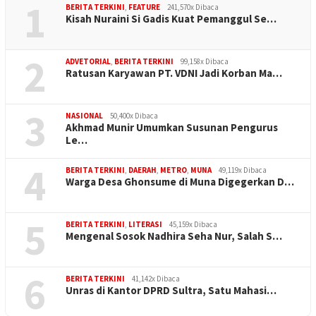
1
BERITA TERKINI
,
FEATURE
241,570x Dibaca
Kisah Nuraini Si Gadis Kuat Pemanggul Se…
2
ADVETORIAL
,
BERITA TERKINI
99,158x Dibaca
Ratusan Karyawan PT. VDNI Jadi Korban Ma…
3
NASIONAL
50,400x Dibaca
Akhmad Munir Umumkan Susunan Pengurus
Le…
4
BERITA TERKINI
,
DAERAH
,
METRO
,
MUNA
49,119x Dibaca
Warga Desa Ghonsume di Muna Digegerkan D…
5
BERITA TERKINI
,
LITERASI
45,159x Dibaca
Mengenal Sosok Nadhira Seha Nur, Salah S…
6
BERITA TERKINI
41,142x Dibaca
Unras di Kantor DPRD Sultra, Satu Mahasi…