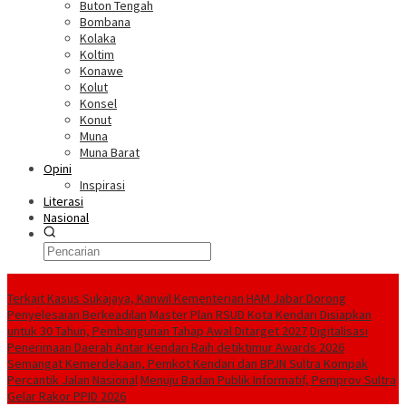
Buton Tengah
Bombana
Kolaka
Koltim
Konawe
Kolut
Konsel
Konut
Muna
Muna Barat
Opini
Inspirasi
Literasi
Nasional
Berita Terkini
‎Terkait Kasus Sukajaya, Kanwil Kementerian HAM Jabar ‎Dorong
Penyelesaian Berkeadilan
Master Plan RSUD Kota Kendari Disiapkan
untuk 30 Tahun, Pembangunan Tahap Awal Ditarget 2027
Digitalisasi
Penerimaan Daerah Antar Kendari Raih detiktimur Awards 2026
Semangat Kemerdekaan, Pemkot Kendari dan BPJN Sultra Kompak
Percantik Jalan Nasional
Menuju Badan Publik Informatif, Pemprov Sultra
Gelar Rakor PPID 2026