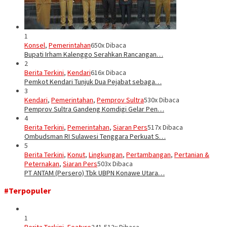
1
Konsel
,
Pemerintahan
650x Dibaca
Bupati Irham Kalenggo Serahkan Rancangan…
2
Berita Terkini
,
Kendari
616x Dibaca
Pemkot Kendari Tunjuk Dua Pejabat sebaga…
3
Kendari
,
Pemerintahan
,
Pemprov Sultra
530x Dibaca
Pemprov Sultra Gandeng Komdigi Gelar Pen…
4
Berita Terkini
,
Pemerintahan
,
Siaran Pers
517x Dibaca
Ombudsman RI Sulawesi Tenggara Perkuat S…
5
Berita Terkini
,
Konut
,
Lingkungan
,
Pertambangan
,
Pertanian &
Peternakan
,
Siaran Pers
503x Dibaca
PT ANTAM (Persero) Tbk UBPN Konawe Utara…
#Terpopuler
1
Berita Terkini
,
Feature
241,512x Dibaca