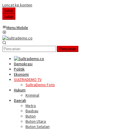
Loncat ke konten
tutup
tutup
Menu Mobile
Pencarian
Demokrasi
Politik
Ekonomi
SULTRADEMO TV
SultraDemo Foto
Hukum
Kriminal
Daerah
Metro
Baubau
Buton
Buton Utara
Buton Selatan