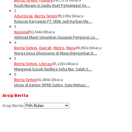
Kisah Nuraini Si Gadis Kuat Pemanggul Se…
2
Advetorial
,
Berita Terkini
99,100x Dibaca
Ratusan Karyawan PT. VDNI Jadi Korban Ma…
3
Nasional
50,344x Dibaca
Akhmad Munir Umumkan Susunan Pengurus Le…
4
Berita Terkini
,
Daerah
,
Metro
,
Muna
49,063x Dibaca
Warga Desa Ghonsume di Muna Digegerkan D…
5
Berita Terkini
,
Literasi
45,103x Dibaca
Mengenal Sosok Nadhira Seha Nur, Salah S…
6
Berita Terkini
41,084x Dibaca
Unras di Kantor DPRD Sultra, Satu Mahasi…
Arsip Berita
Arsip Berita