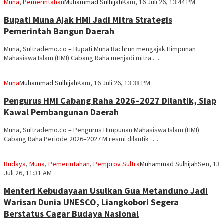
Muna
,
Pemerintahan
Muhammad Sulhijah
Kam, 16 Juli 26, 13:44 PM
Bupati Muna Ajak HMI Jadi Mitra Strategis
Pemerintah Bangun Daerah
Muna, Sultrademo.co – Bupati Muna Bachrun mengajak Himpunan
Mahasiswa Islam (HMI) Cabang Raha menjadi mitra
….
Muna
Muhammad Sulhijah
Kam, 16 Juli 26, 13:38 PM
Pengurus HMI Cabang Raha 2026–2027 Dilantik, Siap
Kawal Pembangunan Daerah
Muna, Sultrademo.co – Pengurus Himpunan Mahasiswa Islam (HMI)
Cabang Raha Periode 2026–2027 M resmi dilantik
….
Budaya
,
Muna
,
Pemerintahan
,
Pemprov Sultra
Muhammad Sulhijah
Sen, 13
Juli 26, 11:31 AM
Menteri Kebudayaan Usulkan Gua Metanduno Jadi
Warisan Dunia UNESCO, Liangkobori Segera
Berstatus Cagar Budaya Nasional