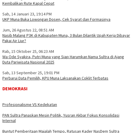
Kembalikan Rute Kapal Cepat
Sab, 14 Januari 23, 19:14 PM
UKP Muna Buka Lowongan Dosen, Cek Syarat dan Formasinya
Jum, 26 Agustus 22, 08:51 AM
Nasib Malang P3K di Kabupaten Muna, 3 Bulan Dilantik Upah Kerja Dibayar
Pakai Air Liur?
Rab, 15 Oktober 25, 06:23 AM
Wa Ode Syakira, Putri Muna yang Siap Harumkan Nama Sultra di Ajang
Duta Pariwisata Nasional 2025
Sab, 13 September 25, 19:01 PM
Perbarui Data Pemilih, KPU Muna Laksanakan Coklit Terbatas
DEMOKRASI
Profesionalisme VS Kedekatan
PAN Sultra Panaskan Mesin Politik, Yusran Akbar Fokus Konsolidasi
Internal
Buntut Pemberitaan Majalah Tempo, Ratusan Kader NasDem Sultra