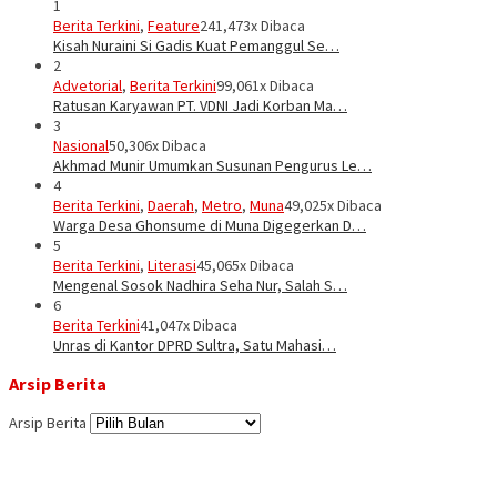
1
Berita Terkini
,
Feature
241,473x Dibaca
Kisah Nuraini Si Gadis Kuat Pemanggul Se…
2
Advetorial
,
Berita Terkini
99,061x Dibaca
Ratusan Karyawan PT. VDNI Jadi Korban Ma…
3
Nasional
50,306x Dibaca
Akhmad Munir Umumkan Susunan Pengurus Le…
4
Berita Terkini
,
Daerah
,
Metro
,
Muna
49,025x Dibaca
Warga Desa Ghonsume di Muna Digegerkan D…
5
Berita Terkini
,
Literasi
45,065x Dibaca
Mengenal Sosok Nadhira Seha Nur, Salah S…
6
Berita Terkini
41,047x Dibaca
Unras di Kantor DPRD Sultra, Satu Mahasi…
Arsip Berita
Arsip Berita