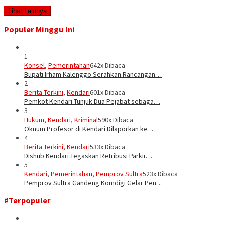
Lihat Lainnya
Populer Minggu Ini
1
Konsel
,
Pemerintahan
642x Dibaca
Bupati Irham Kalenggo Serahkan Rancangan…
2
Berita Terkini
,
Kendari
601x Dibaca
Pemkot Kendari Tunjuk Dua Pejabat sebaga…
3
Hukum
,
Kendari
,
Kriminal
590x Dibaca
Oknum Profesor di Kendari Dilaporkan ke …
4
Berita Terkini
,
Kendari
533x Dibaca
Dishub Kendari Tegaskan Retribusi Parkir…
5
Kendari
,
Pemerintahan
,
Pemprov Sultra
523x Dibaca
Pemprov Sultra Gandeng Komdigi Gelar Pen…
#Terpopuler