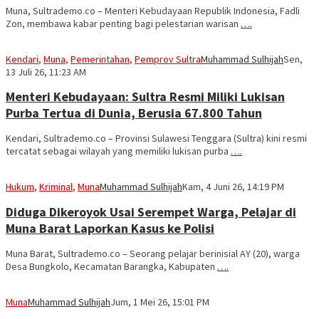
Muna, Sultrademo.co – Menteri Kebudayaan Republik Indonesia, Fadli
Zon, membawa kabar penting bagi pelestarian warisan
….
Kendari
,
Muna
,
Pemerintahan
,
Pemprov Sultra
Muhammad Sulhijah
Sen,
13 Juli 26, 11:23 AM
Menteri Kebudayaan: Sultra Resmi Miliki Lukisan
Purba Tertua di Dunia, Berusia 67.800 Tahun
Kendari, Sultrademo.co – Provinsi Sulawesi Tenggara (Sultra) kini resmi
tercatat sebagai wilayah yang memiliki lukisan purba
….
Hukum
,
Kriminal
,
Muna
Muhammad Sulhijah
Kam, 4 Juni 26, 14:19 PM
Diduga Dikeroyok Usai Serempet Warga, Pelajar di
Muna Barat Laporkan Kasus ke Polisi
Muna Barat, Sultrademo.co – Seorang pelajar berinisial AY (20), warga
Desa Bungkolo, Kecamatan Barangka, Kabupaten
….
Muna
Muhammad Sulhijah
Jum, 1 Mei 26, 15:01 PM