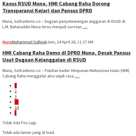
Kasus RSUD Muna, HMI Cabang Raha Dorong
Transparansi Kejari dan Pansus DPRD
Muna, Sultrademo.co – Dugaan penyelewengan anggaran di RSUD dr.
L.M. Baharuddin Muna terus menjadi sorotan
….
Muna
Muhammad Sulhijah
Jum, 24 April 26, 11:27 AM
HMI Cabang Raha Demo di DPRD Muna, Desak Pansus
Usut Dugaan Kejanggalan di RSUD
Muna, Sultrademo.co – Puluhan kader Himpunan Mahasiswa Islam (HMI)
Cabang Raha menggelar aksi unjuk rasa
….
1
2
3
…
24
»
Tidak Ada Pos Lagi.
Tidak ada laman yang di load.