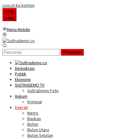
Loncat ke konten
tutup
tutup
Menu Mobile
Pencarian
Demokrasi
Politik
Ekonomi
SULTRADEMO TV
SultraDemo Foto
Hukum
Kriminal
Daerah
Metro
Baubau
Buton
Buton Utara
Buton Selatan