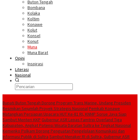
Buton Tengah
Bombana
Kolaka
Koltim
Konawe
Kolut
Konsel
Konut
Muna
Muna Barat
Opini
Inspirasi
Literasi
Nasional
Berita Terkini
Bupati Buton Tengah Dorong Program Trans Marine, Undang Presiden
Resmikan Sejumlah Proyek Strategis Nasional
Pemkab Konawe
Matangkan Persiapan Upacara HUT Ke-81 RI, KNMP Sorue Jaya Siap
Sambut Menteri KKP
Gubernur ASR Lepas Famtrip Overland Tiga
Kabupaten, Angkat Potensi Wisata Daratan Sultra ke Tingkat Nasional
Kemenko Polkam Dorong Penguatan Pengelolaan Komunikasi dan
Informasi Publik di Sultra
Sambut Menaker RI di Sultra, Gubernur ASR