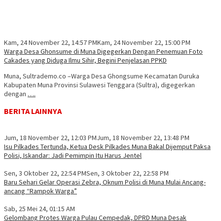
Kam, 24 November 22, 14:57 PM
Kam, 24 November 22, 15:00 PM
Warga Desa Ghonsume di Muna Digegerkan Dengan Penemuan Foto
Cakades yang Diduga Ilmu Sihir, Begini Penjelasan PPKD
Muna, Sultrademo.co –Warga Desa Ghongsume Kecamatan Duruka
Kabupaten Muna Provinsi Sulawesi Tenggara (Sultra), digegerkan
dengan
….
BERITA LAINNYA
Jum, 18 November 22, 12:03 PM
Jum, 18 November 22, 13:48 PM
Isu Pilkades Tertunda, Ketua Desk Pilkades Muna Bakal Dijemput Paksa
Polisi, Iskandar: Jadi Pemimpin Itu Harus Jentel
Sen, 3 Oktober 22, 22:54 PM
Sen, 3 Oktober 22, 22:58 PM
Baru Sehari Gelar Operasi Zebra, Oknum Polisi di Muna Mulai Ancang-
ancang “Rampok Warga”
Sab, 25 Mei 24, 01:15 AM
Gelombang Protes Warga Pulau Cempedak, DPRD Muna Desak