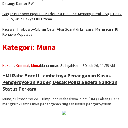
Datangi Kantor PWI
Ganjar Pranowo Ingatkan Kader PDI-P Sultra: Menang Pemilu Saja Tidak
Cukup, Urus Rakyat Itu Utama
Relawan Prabowo–Gibran Gelar Aksi Sosial di Langara, Meriahkan HUT
Konawe Kepulauan
Kategori:
Muna
Hukum
,
Kriminal
,
Muna
Muhammad Sulhijah
Kam, 30 Juli 26, 11:59 AM
HMI Raha Soroti Lambatnya Penanganan Kasus
Pengeroyokan Kader, Desak Polisi Segera Naikkan
Status Perkara
Muna, Sultrademo.co – Himpunan Mahasiswa Islam (HMI) Cabang Raha
mengkritik lambatnya penanganan dugaan kasus pengeroyokan
….