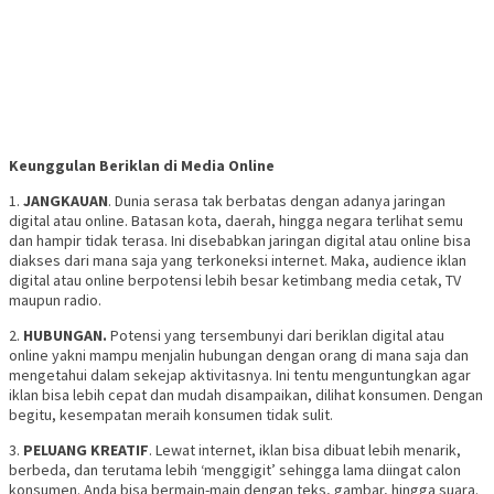
Keunggulan Beriklan di Media Online
1.
JANGKAUAN
. Dunia serasa tak berbatas dengan adanya jaringan
digital atau online. Batasan kota, daerah, hingga negara terlihat semu
dan hampir tidak terasa. Ini disebabkan jaringan digital atau online bisa
diakses dari mana saja yang terkoneksi internet. Maka, audience iklan
digital atau online berpotensi lebih besar ketimbang media cetak, TV
maupun radio.
2.
HUBUNGAN.
Potensi yang tersembunyi dari beriklan digital atau
online yakni mampu menjalin hubungan dengan orang di mana saja dan
mengetahui dalam sekejap aktivitasnya. Ini tentu menguntungkan agar
iklan bisa lebih cepat dan mudah disampaikan, dilihat konsumen. Dengan
begitu, kesempatan meraih konsumen tidak sulit.
3.
PELUANG KREATIF
. Lewat internet, iklan bisa dibuat lebih menarik,
berbeda, dan terutama lebih ‘menggigit’ sehingga lama diingat calon
konsumen. Anda bisa bermain-main dengan teks, gambar, hingga suara.