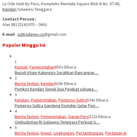
La Ode Hadi By Pass, Kompleks Mandala Square Blok B No. 07-08,
Kendari
Sulawesi Tenggara
Contact Person :
Alan 08125161970 – (WA)
E-mail
:
sultrademo.co
@gmail.com
Populer Minggu Ini
1
Konsel
,
Pemerintahan
655x Dibaca
Bupati Irham Kalenggo Serahkan Rancangan…
2
Berita Terkini
,
Kendari
629x Dibaca
Pemkot Kendari Tunjuk Dua Pejabat sebaga…
3
Kendari
,
Pemerintahan
,
Pemprov Sultra
534x Dibaca
Pemprov Sultra Gandeng Komdigi Gelar Pen…
4
Berita Terkini
,
Pemerintahan
,
Siaran Pers
522x Dibaca
Ombudsman RI Sulawesi Tenggara Perkuat S…
5
Berita Terkini
,
Konut
,
Lingkungan
,
Pertambangan
,
Pertanian &