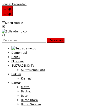
Loncat ke konten
tutup
tutup
Menu Mobile
Pencarian
Demokrasi
Politik
Ekonomi
SULTRADEMO TV
SultraDemo Foto
Hukum
Kriminal
Daerah
Metro
Baubau
Buton
Buton Utara
Buton Selatan