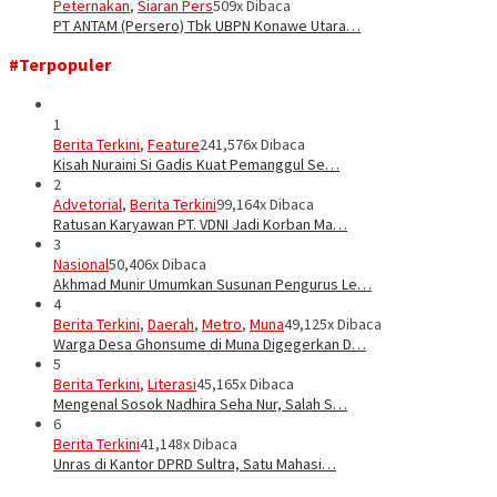
Peternakan
,
Siaran Pers
509x Dibaca
PT ANTAM (Persero) Tbk UBPN Konawe Utara…
#Terpopuler
1
Berita Terkini
,
Feature
241,576x Dibaca
Kisah Nuraini Si Gadis Kuat Pemanggul Se…
2
Advetorial
,
Berita Terkini
99,164x Dibaca
Ratusan Karyawan PT. VDNI Jadi Korban Ma…
3
Nasional
50,406x Dibaca
Akhmad Munir Umumkan Susunan Pengurus Le…
4
Berita Terkini
,
Daerah
,
Metro
,
Muna
49,125x Dibaca
Warga Desa Ghonsume di Muna Digegerkan D…
5
Berita Terkini
,
Literasi
45,165x Dibaca
Mengenal Sosok Nadhira Seha Nur, Salah S…
6
Berita Terkini
41,148x Dibaca
Unras di Kantor DPRD Sultra, Satu Mahasi…