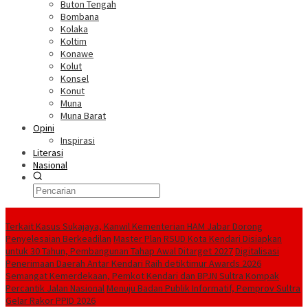
Buton Tengah
Bombana
Kolaka
Koltim
Konawe
Kolut
Konsel
Konut
Muna
Muna Barat
Opini
Inspirasi
Literasi
Nasional
Berita Terkini
‎Terkait Kasus Sukajaya, Kanwil Kementerian HAM Jabar ‎Dorong
Penyelesaian Berkeadilan
Master Plan RSUD Kota Kendari Disiapkan
untuk 30 Tahun, Pembangunan Tahap Awal Ditarget 2027
Digitalisasi
Penerimaan Daerah Antar Kendari Raih detiktimur Awards 2026
Semangat Kemerdekaan, Pemkot Kendari dan BPJN Sultra Kompak
Percantik Jalan Nasional
Menuju Badan Publik Informatif, Pemprov Sultra
Gelar Rakor PPID 2026