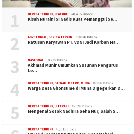
1
BERITA TERKINI
,
FEATURE
241,437x Dibaca
Kisah Nuraini Si Gadis Kuat Pemanggul Se…
2
ADVETORIAL
,
BERITA TERKINI
99,024x Dibaca
Ratusan Karyawan PT. VDNI Jadi Korban Ma…
3
NASIONAL
50,270x Dibaca
Akhmad Munir Umumkan Susunan Pengurus
Le…
4
BERITA TERKINI
,
DAERAH
,
METRO
,
MUNA
48,988x Dibaca
Warga Desa Ghonsume di Muna Digegerkan D…
5
BERITA TERKINI
,
LITERASI
45,028x Dibaca
Mengenal Sosok Nadhira Seha Nur, Salah S…
BERITA TERKINI
41,011x Dibaca