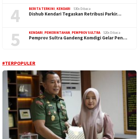
4
BERITA TERKINI
,
KENDARI
530x Dibaca
Dishub Kendari Tegaskan Retribusi Parkir…
5
KENDARI
,
PEMERINTAHAN
,
PEMPROV SULTRA
520x Dibaca
Pemprov Sultra Gandeng Komdigi Gelar Pen…
#TERPOPULER