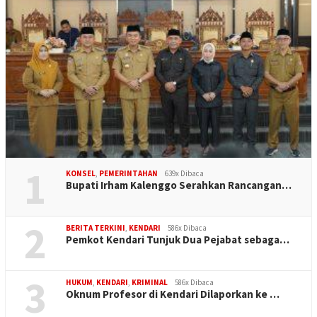
1
KONSEL
,
PEMERINTAHAN
639x Dibaca
Bupati Irham Kalenggo Serahkan Rancangan…
2
BERITA TERKINI
,
KENDARI
586x Dibaca
Pemkot Kendari Tunjuk Dua Pejabat sebaga…
3
HUKUM
,
KENDARI
,
KRIMINAL
586x Dibaca
Oknum Profesor di Kendari Dilaporkan ke …