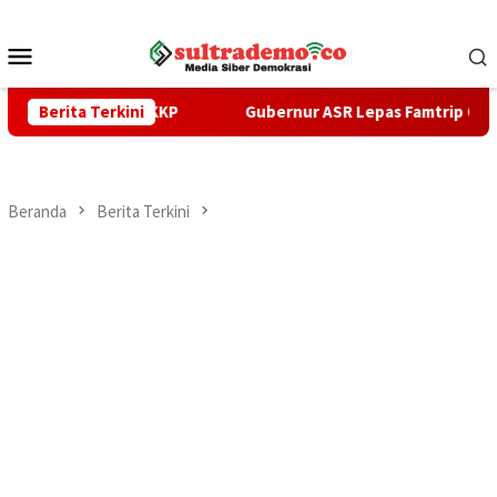
Loncat
ke
Menu
konten
Mobile
teri KKP
Berita Terkini
Gubernur ASR Lepas Famtrip Overland Tiga Kabu
Beranda
Berita Terkini