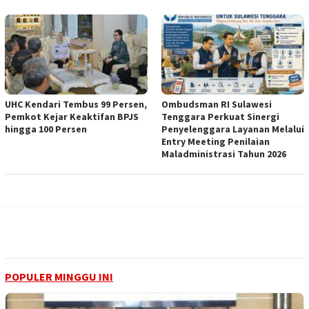
UHC Kendari Tembus 99 Persen,
Ombudsman RI Sulawesi
Pemkot Kejar Keaktifan BPJS
Tenggara Perkuat Sinergi
hingga 100 Persen
Penyelenggara Layanan Melalui
Entry Meeting Penilaian
Maladministrasi Tahun 2026
POPULER MINGGU INI