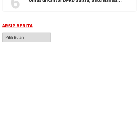
6
Unras di Kantor DPRD Sultra, Satu Mahasi…
ARSIP BERITA
Arsip
Berita