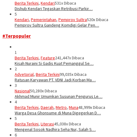
Berita Terkini
,
Kendari
531x Dibaca
Dishub Kendari Tegaskan Retribusi Parkir…
5
Kendari
,
Pemerintahan
,
Pemprov Sultra
520x Dibaca
Pemprov Sultra Gandeng Komdigi Gelar Pen…
#Terpopuler
1
Berita Terkini
,
Feature
241,447x Dibaca
Kisah Nuraini Si Gadis Kuat Pemanggul Se…
2
Advetorial
,
Berita Terkini
99,035x Dibaca
Ratusan Karyawan PT. VDNI Jadi Korban Ma…
3
Nasional
50,280x Dibaca
Akhmad Munir Umumkan Susunan Pengurus Le…
4
Berita Terkini
,
Daerah
,
Metro
,
Muna
48,999x Dibaca
Warga Desa Ghonsume di Muna Digegerkan D…
5
Berita Terkini
,
Literasi
45,038x Dibaca
Mengenal Sosok Nadhira Seha Nur, Salah S…
6