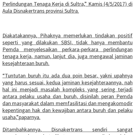
Perlindungan Tenaga Kerja di Sultra,” Kamis (4/5/2017) di
Aula Disnakertrans provinsi Sultra.
Diakatakannya, Pihaknya memerlukan tindakan positif
seperti yang dilakukan SBSI, tidak hanya membantu
Pemda menyelesaikan perkara-perkara perlindungan
tenaga kerja, namun, lanjut dia, juga mengawal jaminan
kesejahteraan buruh.
“Tuntutan buruh itu ada dua poin besar, yakni upahnya
yang harus sesuai, kedua jaminan kesejahteraannya, nah
hal ini menjadi masalah kompleks yang sering terjadi
antara pelaku usaha dan buruh, disinilah peran Pemda
dan masyarakat dalam memfasilitasi dan mengakomodir
kepentingan hak dan kewajiban antara buruh dan pelaku
usaha,”paparnya.
Ditambahkannya, Disnakertrans sendiri sangat