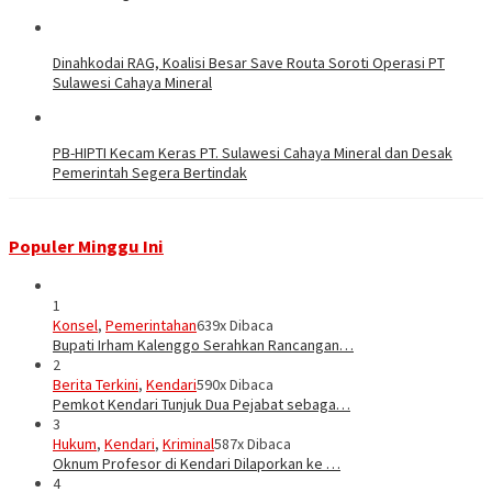
Dinahkodai RAG, Koalisi Besar Save Routa Soroti Operasi PT
Sulawesi Cahaya Mineral
PB-HIPTI Kecam Keras PT. Sulawesi Cahaya Mineral dan Desak
Pemerintah Segera Bertindak
Populer Minggu Ini
1
Konsel
,
Pemerintahan
639x Dibaca
Bupati Irham Kalenggo Serahkan Rancangan…
2
Berita Terkini
,
Kendari
590x Dibaca
Pemkot Kendari Tunjuk Dua Pejabat sebaga…
3
Hukum
,
Kendari
,
Kriminal
587x Dibaca
Oknum Profesor di Kendari Dilaporkan ke …
4