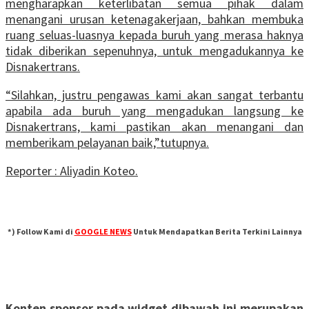
mengharapkan keterlibatan semua pihak dalam
menangani urusan ketenagakerjaan, bahkan membuka
ruang seluas-luasnya kepada buruh yang merasa haknya
tidak diberikan sepenuhnya, untuk mengadukannya ke
Disnakertrans.
“Silahkan, justru pengawas kami akan sangat terbantu
apabila ada buruh yang mengadukan langsung ke
Disnakertrans, kami pastikan akan menangani dan
memberikam pelayanan baik,”tutupnya.
Reporter : Aliyadin Koteo.
*) Follow Kami di
GOOGLE NEWS
Untuk Mendapatkan Berita Terkini Lainnya
Konten sponsor pada widget dibawah ini merupakan