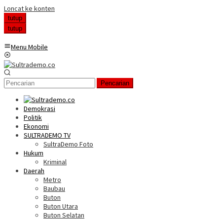
Loncat ke konten
tutup
tutup
Menu Mobile
Pencarian
Demokrasi
Politik
Ekonomi
SULTRADEMO TV
SultraDemo Foto
Hukum
Kriminal
Daerah
Metro
Baubau
Buton
Buton Utara
Buton Selatan