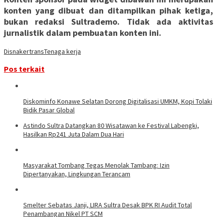
konten yang dibuat dan ditampilkan pihak ketiga,
bukan redaksi Sultrademo. Tidak ada aktivitas
jurnalistik dalam pembuatan konten ini.
Disnakertrans
Tenaga kerja
Pos terkait
Diskominfo Konawe Selatan Dorong Digitalisasi UMKM, Kopi Tolaki
Bidik Pasar Global
Astindo Sultra Datangkan 80 Wisatawan ke Festival Labengki,
Hasilkan Rp241 Juta Dalam Dua Hari
Masyarakat Tombang Tegas Menolak Tambang: Izin
Dipertanyakan, Lingkungan Terancam
Smelter Sebatas Janji, LIRA Sultra Desak BPK RI Audit Total
Penambangan Nikel PT SCM