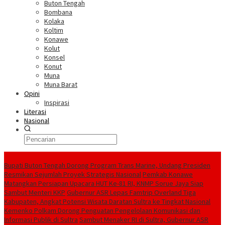
Buton Tengah
Bombana
Kolaka
Koltim
Konawe
Kolut
Konsel
Konut
Muna
Muna Barat
Opini
Inspirasi
Literasi
Nasional
Berita Terkini
Bupati Buton Tengah Dorong Program Trans Marine, Undang Presiden
Resmikan Sejumlah Proyek Strategis Nasional
Pemkab Konawe
Matangkan Persiapan Upacara HUT Ke-81 RI, KNMP Sorue Jaya Siap
Sambut Menteri KKP
Gubernur ASR Lepas Famtrip Overland Tiga
Kabupaten, Angkat Potensi Wisata Daratan Sultra ke Tingkat Nasional
Kemenko Polkam Dorong Penguatan Pengelolaan Komunikasi dan
Informasi Publik di Sultra
Sambut Menaker RI di Sultra, Gubernur ASR