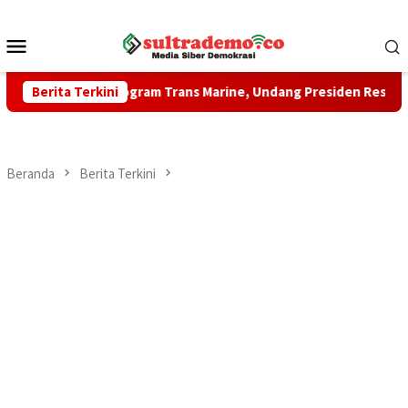
Loncat
ke
Menu
konten
Mobile
orong Program Trans Marine, Undang Presiden Resmikan Sejumla
Berita Terkini
Beranda
Berita Terkini