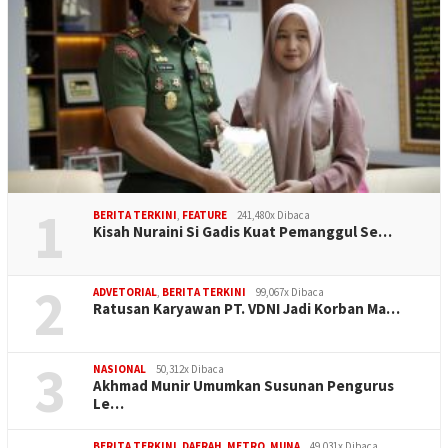
1
BERITA TERKINI
,
FEATURE
241,480x Dibaca
Kisah Nuraini Si Gadis Kuat Pemanggul Se…
2
ADVETORIAL
,
BERITA TERKINI
99,067x Dibaca
Ratusan Karyawan PT. VDNI Jadi Korban Ma…
3
NASIONAL
50,312x Dibaca
Akhmad Munir Umumkan Susunan Pengurus
Le…
BERITA TERKINI
,
DAERAH
,
METRO
,
MUNA
49,031x Dibaca