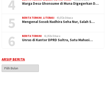
4
Warga Desa Ghonsume di Muna Digegerkan D…
5
BERITA TERKINI
,
LITERASI
45,072x Dibaca
Mengenal Sosok Nadhira Seha Nur, Salah S…
6
BERITA TERKINI
41,053x Dibaca
Unras di Kantor DPRD Sultra, Satu Mahasi…
ARSIP BERITA
Arsip
Berita