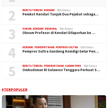
2
BERITA TERKINI
,
KENDARI
605x Dibaca
Pemkot Kendari Tunjuk Dua Pejabat sebaga…
3
HUKUM
,
KENDARI
,
KRIMINAL
591x Dibaca
Oknum Profesor di Kendari Dilaporkan ke …
4
KENDARI
,
PEMERINTAHAN
,
PEMPROV SULTRA
525x Dibaca
Pemprov Sultra Gandeng Komdigi Gelar Pen…
5
BERITA TERKINI
,
PEMERINTAHAN
,
SIARAN PERS
500x Dibaca
Ombudsman RI Sulawesi Tenggara Perkuat S…
#TERPOPULER