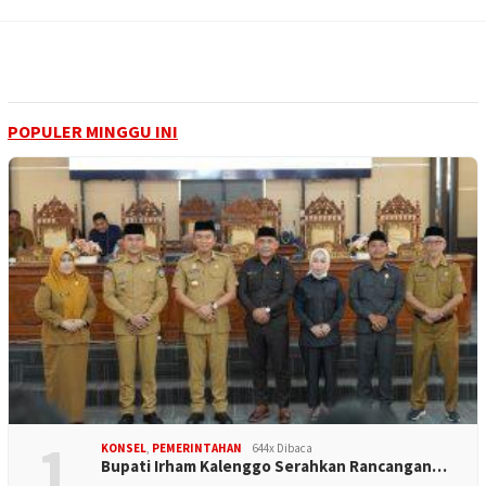
POPULER MINGGU INI
1
KONSEL
,
PEMERINTAHAN
644x Dibaca
Bupati Irham Kalenggo Serahkan Rancangan…