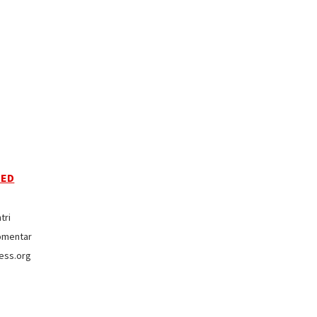
EED
tri
omentar
ess.org