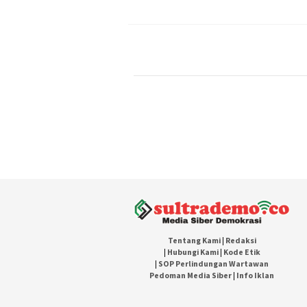
Tentang Kami
|
Redaksi
|
Hubungi Kami
|
Kode Etik
|
SOP Perlindungan Wartawan
Pedoman Media Siber
|
Info Iklan