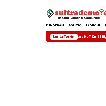
Loncat
tutup
ke
konten
DEMOKRASI
POLITIK
EKONOMI
e Matangkan Persiapan Upacara HUT Ke-81 RI, KNMP Sorue Jaya
Berita Terkini