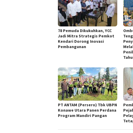
78 Pemuda Dikukuhkan, YCC
Ombu
Jadi Mitra Strategis Pemkot
Teng
Kendari Dorong Inovasi
Peny
Pembangunan
Mela
Peni
Tahu
PT ANTAM (Persero) Tbk UBPN
Pemk
Konawe Utara Panen Perdana
Peja
Program Mandiri Pangan
Pela
Teta