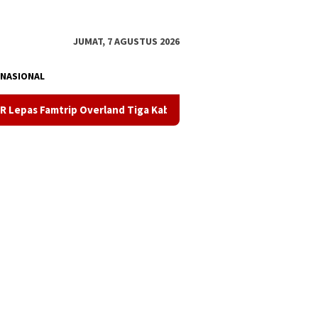
tutup
JUMAT, 7 AGUSTUS 2026
NASIONAL
verland Tiga Kabupaten, Angkat Potensi Wisata Daratan Sultra k