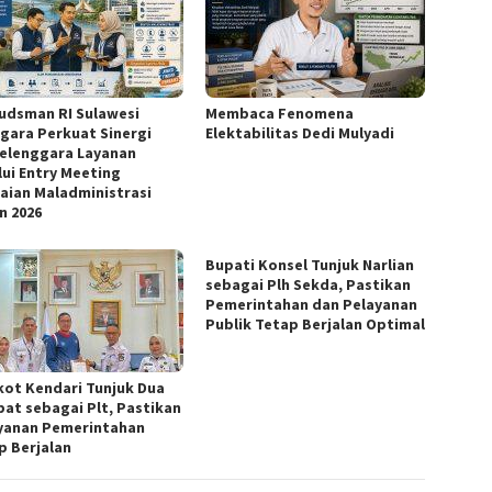
dsman RI Sulawesi
Membaca Fenomena
gara Perkuat Sinergi
Elektabilitas Dedi Mulyadi
elenggara Layanan
lui Entry Meeting
laian Maladministrasi
n 2026
Bupati Konsel Tunjuk Narlian
sebagai Plh Sekda, Pastikan
Pemerintahan dan Pelayanan
Publik Tetap Berjalan Optimal
ot Kendari Tunjuk Dua
bat sebagai Plt, Pastikan
yanan Pemerintahan
p Berjalan