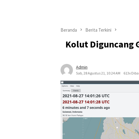
Beranda
Berita Terkini
Kolut Diguncang G
Admin
Sab, 28 Agustus 21, 10:24 AM
613x Dib