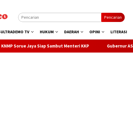
Pencarian
SULTRADEMO TV
HUKUM
DAERAH
OPINI
LITERASI
 Siap Sambut Menteri KKP
Gubernur ASR Lepas Famtrip O