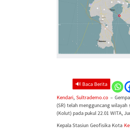
🔊 Baca Berita
Kendari
,
Sultrademo.co
– Gempa 
(SR) telah mengguncang wilayah s
(Kolut) pada pukul 22.01 WITA, Ju
Kepala Stasiun Geofisika Kota
Ke