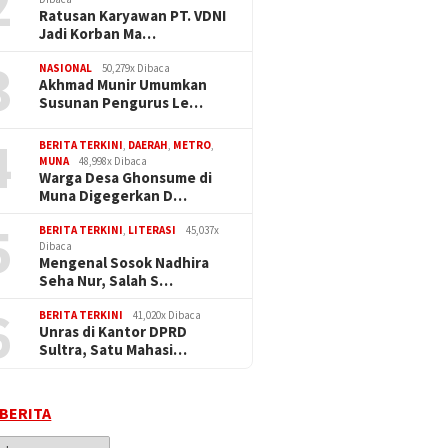
2
Ratusan Karyawan PT. VDNI
Jadi Korban Ma…
3
NASIONAL
50,279x Dibaca
Akhmad Munir Umumkan
Susunan Pengurus Le…
4
BERITA TERKINI
,
DAERAH
,
METRO
,
MUNA
48,998x Dibaca
Warga Desa Ghonsume di
Muna Digegerkan D…
5
BERITA TERKINI
,
LITERASI
45,037x
Dibaca
Mengenal Sosok Nadhira
Seha Nur, Salah S…
6
BERITA TERKINI
41,020x Dibaca
Unras di Kantor DPRD
Sultra, Satu Mahasi…
 BERITA