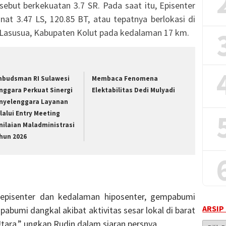
but berkekuatan 3.7 SR. Pada saat itu, Episenter
at 3.47 LS, 120.85 BT, atau tepatnya berlokasi di
t Lasusua, Kabupaten Kolut pada kedalaman 17 km.
budsman RI Sulawesi
Membaca Fenomena
nggara Perkuat Sinergi
Elektabilitas Dedi Mulyadi
nyelenggara Layanan
lalui Entry Meeting
nilaian Maladministrasi
hun 2026
episenter dan kedalaman hiposenter, gempabumi
ARSIP
abumi dangkal akibat aktivitas sesar lokal di barat
tara,” ungkap Rudin dalam siaran persnya.
Arsip