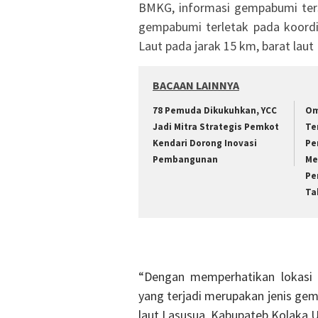
BMKG, informasi gempabumi terse
gempabumi terletak pada koordin
Laut pada jarak 15 km, barat lau
BACAAN LAINNYA
78 Pemuda Dikukuhkan, YCC
Om
Jadi Mitra Strategis Pemkot
Te
Kendari Dorong Inovasi
Pe
Pembangunan
Me
Pe
Ta
“Dengan memperhatikan lokasi 
yang terjadi merupakan jenis gemp
laut Lasusua, Kabupateb Kolaka U