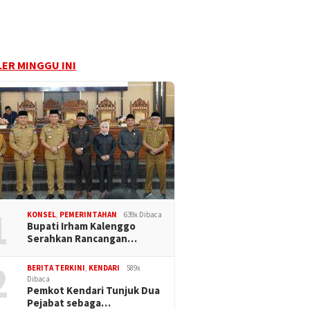
ER MINGGU INI
1
KONSEL
,
PEMERINTAHAN
639x Dibaca
Bupati Irham Kalenggo
Serahkan Rancangan…
2
BERITA TERKINI
,
KENDARI
589x
Dibaca
Pemkot Kendari Tunjuk Dua
Pejabat sebaga…