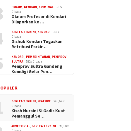
3
HUKUM
,
KENDARI
,
KRIMINAL
587x
Dibaca
Oknum Profesor di Kendari
Dilaporkan ke …
4
BERITA TERKINI
,
KENDARI
531x
Dibaca
Dishub Kendari Tegaskan
Retribusi Parkir…
5
KENDARI
,
PEMERINTAHAN
,
PEMPROV
SULTRA
520x Dibaca
Pemprov Sultra Gandeng
Komdigi Gelar Pen…
POPULER
1
BERITA TERKINI
,
FEATURE
241,446x
Dibaca
Kisah Nuraini Si Gadis Kuat
Pemanggul Se…
ADVETORIAL
,
BERITA TERKINI
99,034x
Dibaca