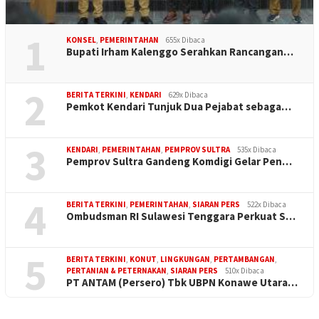
1
KONSEL
,
PEMERINTAHAN
655x Dibaca
Bupati Irham Kalenggo Serahkan Rancangan…
2
BERITA TERKINI
,
KENDARI
629x Dibaca
Pemkot Kendari Tunjuk Dua Pejabat sebaga…
3
KENDARI
,
PEMERINTAHAN
,
PEMPROV SULTRA
535x Dibaca
Pemprov Sultra Gandeng Komdigi Gelar Pen…
4
BERITA TERKINI
,
PEMERINTAHAN
,
SIARAN PERS
522x Dibaca
Ombudsman RI Sulawesi Tenggara Perkuat S…
5
BERITA TERKINI
,
KONUT
,
LINGKUNGAN
,
PERTAMBANGAN
,
PERTANIAN & PETERNAKAN
,
SIARAN PERS
510x Dibaca
PT ANTAM (Persero) Tbk UBPN Konawe Utara…