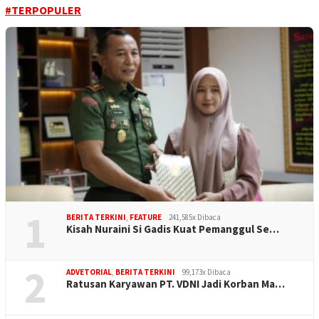
#TERPOPULER
1
BERITA TERKINI
,
FEATURE
241,585x Dibaca
Kisah Nuraini Si Gadis Kuat Pemanggul Se…
2
ADVETORIAL
,
BERITA TERKINI
99,173x Dibaca
Ratusan Karyawan PT. VDNI Jadi Korban Ma…