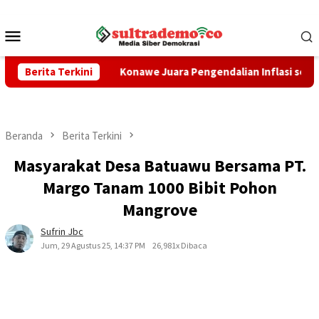
Loncat
ke
Menu
konten
Mobile
n
Berita Terkini
Konawe Juara Pengendalian Inflasi se-Sultra! Tembus A
Beranda
Berita Terkini
Masyarakat Desa Batuawu Bersama PT.
Margo Tanam 1000 Bibit Pohon
Mangrove
Sufrin Jbc
Jum, 29 Agustus 25, 14:37 PM
26,981x Dibaca