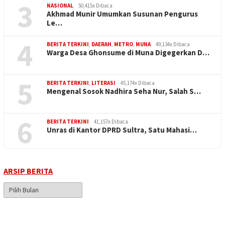
3
NASIONAL
50,415x Dibaca
Akhmad Munir Umumkan Susunan Pengurus
Le…
4
BERITA TERKINI
,
DAERAH
,
METRO
,
MUNA
49,134x Dibaca
Warga Desa Ghonsume di Muna Digegerkan D…
5
BERITA TERKINI
,
LITERASI
45,174x Dibaca
Mengenal Sosok Nadhira Seha Nur, Salah S…
6
BERITA TERKINI
41,157x Dibaca
Unras di Kantor DPRD Sultra, Satu Mahasi…
ARSIP BERITA
Arsip
Berita