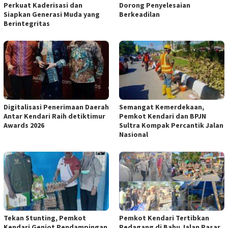
Perkuat Kaderisasi dan
‎Dorong Penyelesaian
Siapkan Generasi Muda yang
Berkeadilan
Berintegritas
Digitalisasi Penerimaan Daerah
Semangat Kemerdekaan,
Antar Kendari Raih detiktimur
Pemkot Kendari dan BPJN
Awards 2026
Sultra Kompak Percantik Jalan
Nasional
Tekan Stunting, Pemkot
Pemkot Kendari Tertibkan
Kendari Genjot Pendampingan
Pedagang di Bahu Jalan Pasar