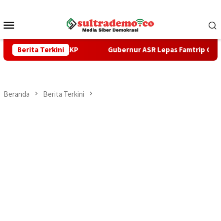
Loncat
ke
Menu
konten
Mobile
eri KKP
Berita Terkini
Gubernur ASR Lepas Famtrip Overland Tiga Kabup
Beranda
Berita Terkini