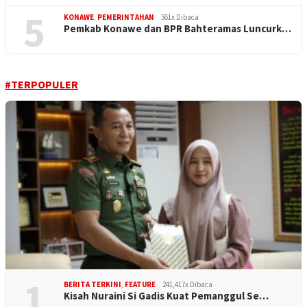
5
KONAWE
,
PEMERINTAHAN
561x Dibaca
Pemkab Konawe dan BPR Bahteramas Luncurk…
#TERPOPULER
1
BERITA TERKINI
,
FEATURE
241,417x Dibaca
Kisah Nuraini Si Gadis Kuat Pemanggul Se…