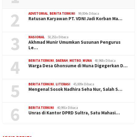
2
ADVETORIAL
,
BERITA TERKINI
99,004x Dibaca
Ratusan Karyawan PT. VDNI Jadi Korban Ma…
3
NASIONAL
50,251x Dibaca
Akhmad Munir Umumkan Susunan Pengurus
Le…
4
BERITA TERKINI
,
DAERAH
,
METRO
,
MUNA
48,968x Dibaca
Warga Desa Ghonsume di Muna Digegerkan D…
5
BERITA TERKINI
,
LITERASI
45,009x Dibaca
Mengenal Sosok Nadhira Seha Nur, Salah S…
6
BERITA TERKINI
40,991x Dibaca
Unras di Kantor DPRD Sultra, Satu Mahasi…