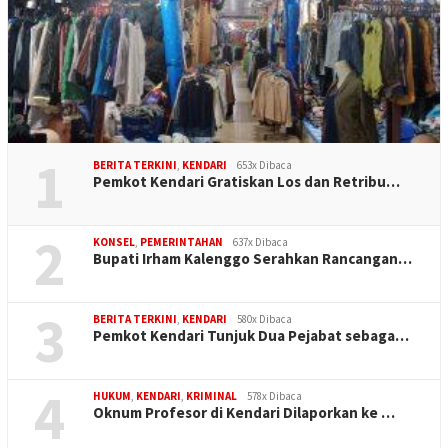
1
BERITA TERKINI
,
KENDARI
653x Dibaca
Pemkot Kendari Gratiskan Los dan Retribu…
2
KONSEL
,
PEMERINTAHAN
637x Dibaca
Bupati Irham Kalenggo Serahkan Rancangan…
3
BERITA TERKINI
,
KENDARI
580x Dibaca
Pemkot Kendari Tunjuk Dua Pejabat sebaga…
4
HUKUM
,
KENDARI
,
KRIMINAL
578x Dibaca
Oknum Profesor di Kendari Dilaporkan ke …