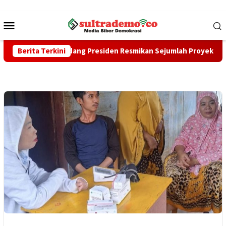
Loncat
ke
Menu
konten
Mobile
, Undang Presiden Resmikan Sejumlah Proyek Strategis Nasiona
Berita Terkini