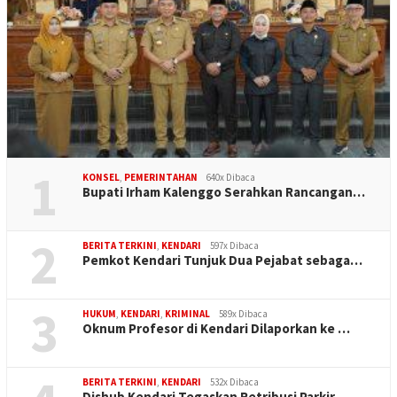
1
KONSEL
,
PEMERINTAHAN
640x Dibaca
Bupati Irham Kalenggo Serahkan Rancangan…
2
BERITA TERKINI
,
KENDARI
597x Dibaca
Pemkot Kendari Tunjuk Dua Pejabat sebaga…
3
HUKUM
,
KENDARI
,
KRIMINAL
589x Dibaca
Oknum Profesor di Kendari Dilaporkan ke …
BERITA TERKINI
,
KENDARI
532x Dibaca
Dishub Kendari Tegaskan Retribusi Parkir…