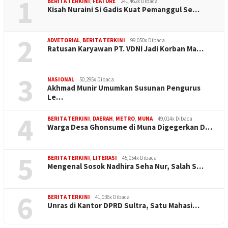
1
BERITA TERKINI
,
FEATURE
241,462x Dibaca
Kisah Nuraini Si Gadis Kuat Pemanggul Se…
2
ADVETORIAL
,
BERITA TERKINI
99,050x Dibaca
Ratusan Karyawan PT. VDNI Jadi Korban Ma…
3
NASIONAL
50,295x Dibaca
Akhmad Munir Umumkan Susunan Pengurus
Le…
4
BERITA TERKINI
,
DAERAH
,
METRO
,
MUNA
49,014x Dibaca
Warga Desa Ghonsume di Muna Digegerkan D…
5
BERITA TERKINI
,
LITERASI
45,054x Dibaca
Mengenal Sosok Nadhira Seha Nur, Salah S…
6
BERITA TERKINI
41,036x Dibaca
Unras di Kantor DPRD Sultra, Satu Mahasi…