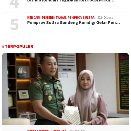
4
5
KENDARI
,
PEMERINTAHAN
,
PEMPROV SULTRA
522x Dibaca
Pemprov Sultra Gandeng Komdigi Gelar Pen…
#TERPOPULER