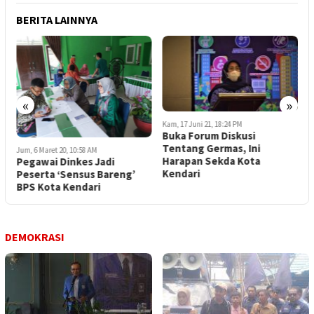
BERITA LAINNYA
«
»
Kam, 17 Juni 21, 18:24 PM
K
Buka Forum Diskusi
M
Tentang Germas, Ini
K
Jum, 6 Maret 20, 10:58 AM
Harapan Sekda Kota
B
Pegawai Dinkes Jadi
Kendari
Peserta ‘Sensus Bareng’
BPS Kota Kendari
DEMOKRASI