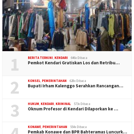
1
BERITA TERKINI
,
KENDARI
646x Dibaca
Pemkot Kendari Gratiskan Los dan Retribu…
2
KONSEL
,
PEMERINTAHAN
628x Dibaca
Bupati Irham Kalenggo Serahkan Rancangan…
3
HUKUM
,
KENDARI
,
KRIMINAL
573x Dibaca
Oknum Profesor di Kendari Dilaporkan ke …
4
KONAWE
,
PEMERINTAHAN
554x Dibaca
Pemkab Konawe dan BPR Bahteramas Luncurk…