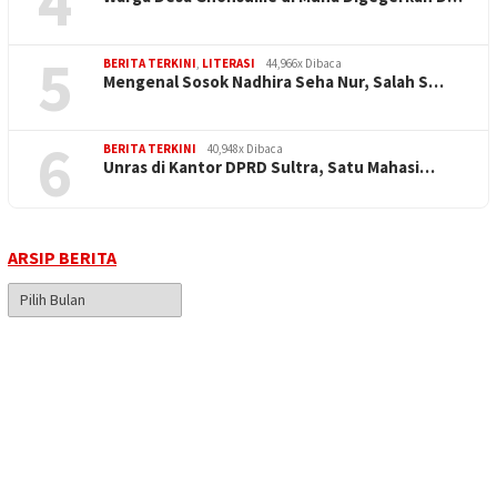
4
5
BERITA TERKINI
,
LITERASI
44,966x Dibaca
Mengenal Sosok Nadhira Seha Nur, Salah S…
6
BERITA TERKINI
40,948x Dibaca
Unras di Kantor DPRD Sultra, Satu Mahasi…
ARSIP BERITA
Arsip
Berita