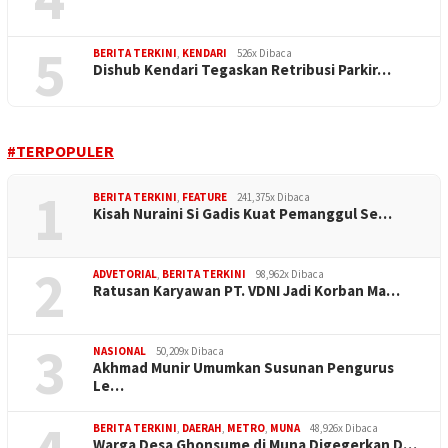
5
BERITA TERKINI
,
KENDARI
526x Dibaca
Dishub Kendari Tegaskan Retribusi Parkir…
#TERPOPULER
1
BERITA TERKINI
,
FEATURE
241,375x Dibaca
Kisah Nuraini Si Gadis Kuat Pemanggul Se…
2
ADVETORIAL
,
BERITA TERKINI
98,962x Dibaca
Ratusan Karyawan PT. VDNI Jadi Korban Ma…
3
NASIONAL
50,209x Dibaca
Akhmad Munir Umumkan Susunan Pengurus
Le…
BERITA TERKINI
,
DAERAH
,
METRO
,
MUNA
48,926x Dibaca
Warga Desa Ghonsume di Muna Digegerkan D…