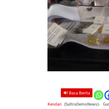
🔊 Baca Berita
Kendari
(SultraDemoNews)- Gun