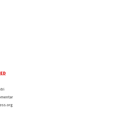
EED
tri
omentar
ess.org