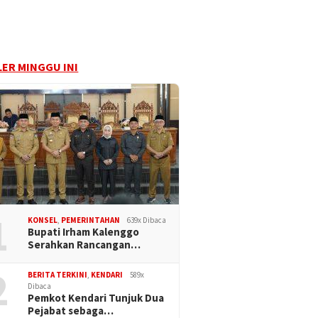
ER MINGGU INI
1
KONSEL
,
PEMERINTAHAN
639x Dibaca
Bupati Irham Kalenggo
Serahkan Rancangan…
2
BERITA TERKINI
,
KENDARI
589x
Dibaca
Pemkot Kendari Tunjuk Dua
Pejabat sebaga…