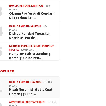
3
HUKUM
,
KENDARI
,
KRIMINAL
587x
Dibaca
Oknum Profesor di Kendari
Dilaporkan ke …
4
BERITA TERKINI
,
KENDARI
531x
Dibaca
Dishub Kendari Tegaskan
Retribusi Parkir…
5
KENDARI
,
PEMERINTAHAN
,
PEMPROV
SULTRA
520x Dibaca
Pemprov Sultra Gandeng
Komdigi Gelar Pen…
POPULER
1
BERITA TERKINI
,
FEATURE
241,446x
Dibaca
Kisah Nuraini Si Gadis Kuat
Pemanggul Se…
ADVETORIAL
,
BERITA TERKINI
99,034x
Dibaca