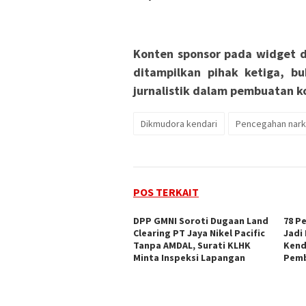
Konten sponsor pada widget d
ditampilkan pihak ketiga, bu
jurnalistik dalam pembuatan ko
Dikmudora kendari
Pencegahan nark
POS TERKAIT
DPP GMNI Soroti Dugaan Land
78 P
Clearing PT Jaya Nikel Pacific
Jadi
Tanpa AMDAL, Surati KLHK
Kend
Minta Inspeksi Lapangan
Pem