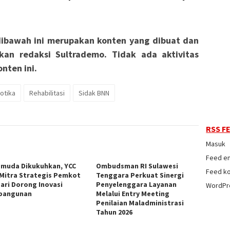
ibawah ini merupakan konten yang dibuat dan
kan redaksi Sultrademo. Tidak ada aktivitas
nten ini.
otika
Rehabilitasi
Sidak BNN
RSS F
Masuk
Feed en
emuda Dikukuhkan, YCC
Ombudsman RI Sulawesi
Feed k
 Mitra Strategis Pemkot
Tenggara Perkuat Sinergi
ari Dorong Inovasi
Penyelenggara Layanan
WordPr
bangunan
Melalui Entry Meeting
Penilaian Maladministrasi
Tahun 2026