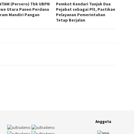
NTAM (Persero) Tbk UBPN
Pemkot Kendari Tunjuk Dua
we Utara Panen Perdana
Pejabat sebagai Plt, Pastikan
ram Mandiri Pangan
Pelayanan Pemerintahan
Tetap Berjalan
Anggota