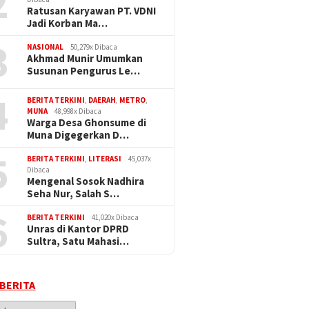
2
Ratusan Karyawan PT. VDNI
Jadi Korban Ma…
3
NASIONAL
50,279x Dibaca
Akhmad Munir Umumkan
Susunan Pengurus Le…
4
BERITA TERKINI
,
DAERAH
,
METRO
,
MUNA
48,998x Dibaca
Warga Desa Ghonsume di
Muna Digegerkan D…
5
BERITA TERKINI
,
LITERASI
45,037x
Dibaca
Mengenal Sosok Nadhira
Seha Nur, Salah S…
6
BERITA TERKINI
41,020x Dibaca
Unras di Kantor DPRD
Sultra, Satu Mahasi…
 BERITA