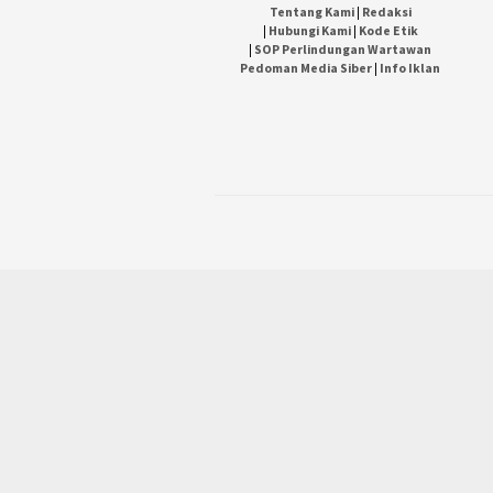
Tentang Kami
|
Redaksi
|
Hubungi Kami
|
Kode Etik
|
SOP Perlindungan Wartawan
Pedoman Media Siber
|
Info Iklan