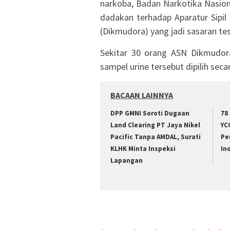
narkoba, Badan Narkotika Nasio
dadakan terhadap Aparatur Sipil
(Dikmudora) yang jadi sasaran tes
Sekitar 30 orang ASN Dikmudora
sampel urine tersebut dipilih sec
BACAAN LAINNYA
DPP GMNI Soroti Dugaan
78
Land Clearing PT Jaya Nikel
YC
Pacific Tanpa AMDAL, Surati
Pe
KLHK Minta Inspeksi
In
Lapangan