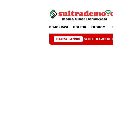
Loncat
tutup
ke
konten
DEMOKRASI
POLITIK
EKONOMI
awe Matangkan Persiapan Upacara HUT Ke-81 RI, KNMP Sorue Ja
Berita Terkini