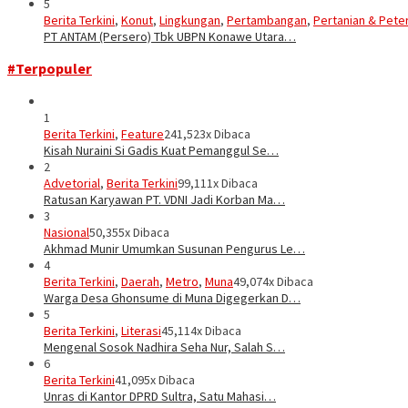
5
Berita Terkini
,
Konut
,
Lingkungan
,
Pertambangan
,
Pertanian & Pete
PT ANTAM (Persero) Tbk UBPN Konawe Utara…
#Terpopuler
1
Berita Terkini
,
Feature
241,523x Dibaca
Kisah Nuraini Si Gadis Kuat Pemanggul Se…
2
Advetorial
,
Berita Terkini
99,111x Dibaca
Ratusan Karyawan PT. VDNI Jadi Korban Ma…
3
Nasional
50,355x Dibaca
Akhmad Munir Umumkan Susunan Pengurus Le…
4
Berita Terkini
,
Daerah
,
Metro
,
Muna
49,074x Dibaca
Warga Desa Ghonsume di Muna Digegerkan D…
5
Berita Terkini
,
Literasi
45,114x Dibaca
Mengenal Sosok Nadhira Seha Nur, Salah S…
6
Berita Terkini
41,095x Dibaca
Unras di Kantor DPRD Sultra, Satu Mahasi…