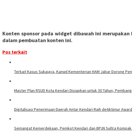
Konten sponsor pada widget dibawah ini merupakan ko
dalam pembuatan konten ini.
Pos terkait
‎Terkait Kasus Sukajaya, Kanwil Kementerian HAM Jabar ‎Dorong Pe
Master Plan RSUD Kota Kendari Disiapkan untuk 30 Tahun, Pembang
Digitalisasi Penerimaan Daerah Antar Kendari Raih detiktimur Awar
Semangat Kemerdekaan, Pemkot Kendari dan BPJN Sultra Kompak P