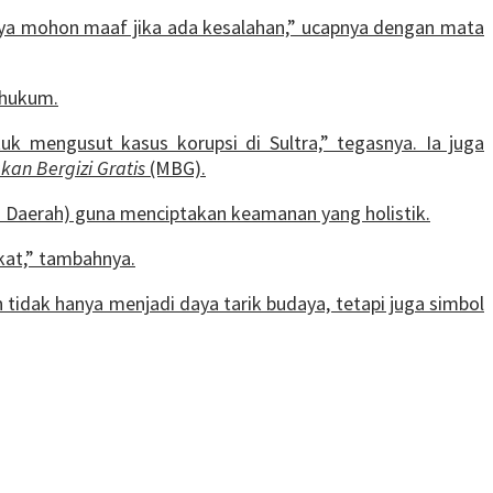
 saya mohon maaf jika ada kesalahan,” ucapnya dengan mata
 hukum.
k mengusut kasus korupsi di Sultra,” tegasnya. Ia juga
kan Bergizi Gratis
(MBG).
 Daerah) guna menciptakan keamanan yang holistik.
kat,” tambahnya.
n tidak hanya menjadi daya tarik budaya, tetapi juga simbol