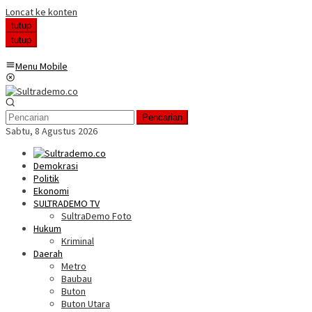
Loncat ke konten
tutup
tutup
Menu Mobile
Pencarian
Sabtu, 8 Agustus 2026
Demokrasi
Politik
Ekonomi
SULTRADEMO TV
SultraDemo Foto
Hukum
Kriminal
Daerah
Metro
Baubau
Buton
Buton Utara