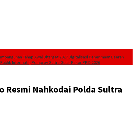
Pembangunan Tahap Awal Ditarget 2027
Digitalisasi Penerimaan Daerah
Publik Informatif, Pemprov Sultra Gelar Rakor PPID 2026
o Resmi Nahkodai Polda Sultra