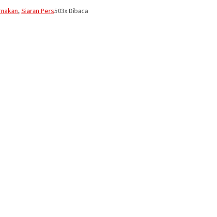
rnakan
,
Siaran Pers
503x Dibaca