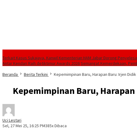
Berita Terkini
‎Terkait Kasus Sukajaya, Kanwil Kementerian HAM Jabar ‎Dorong Penyelesa
Antar Kendari Raih detiktimur Awards 2026
Semangat Kemerdekaan, Pemkot
Beranda
Berita Terkini
Kepemimpinan Baru, Harapan Baru: Irjen Didi
Kepemimpinan Baru, Harapan B
Uci Lestari
Sel, 27 Mei 25, 16:25 PM
385x Dibaca