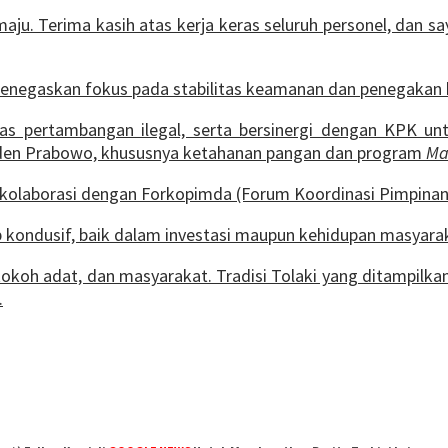
maju. Terima kasih atas kerja keras seluruh personel, dan
 menegaskan fokus pada stabilitas keamanan dan penegakan
 pertambangan ilegal, serta bersinergi dengan KPK untu
den Prabowo, khususnya ketahanan pangan dan program
Ma
 kolaborasi dengan Forkopimda (Forum Koordinasi Pimpinan
ap kondusif, baik dalam investasi maupun kehidupan masyara
r, tokoh adat, dan masyarakat. Tradisi Tolaki yang ditampilka
.