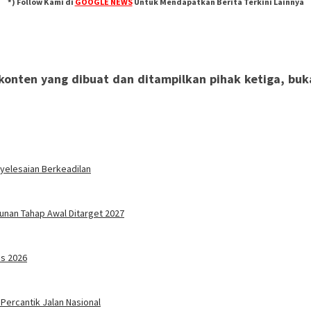
*) Follow Kami di
GOOGLE NEWS
Untuk Mendapatkan Berita Terkini Lainnya
nten yang dibuat dan ditampilkan pihak ketiga, bukan
nyelesaian Berkeadilan
unan Tahap Awal Ditarget 2027
ds 2026
ercantik Jalan Nasional