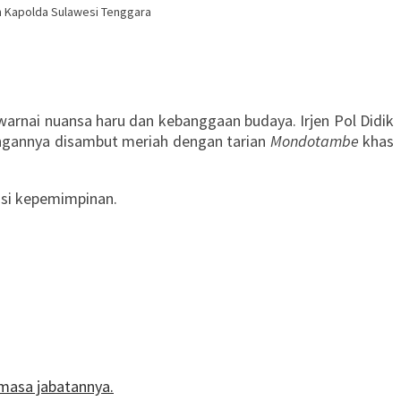
an Kapolda Sulawesi Tenggara
warnai nuansa haru dan kebanggaan budaya. Irjen Pol Didik
atangannya disambut meriah dengan tarian
Mondotambe
khas
isi kepemimpinan.
masa jabatannya.