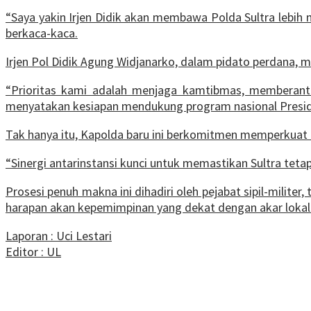
“Saya yakin Irjen Didik akan membawa Polda Sultra lebih 
berkaca-kaca.
Irjen Pol Didik Agung Widjanarko, dalam pidato perdana,
“Prioritas kami adalah menjaga kamtibmas, memberantas
menyatakan kesiapan mendukung program nasional Presi
Tak hanya itu, Kapolda baru ini berkomitmen memperkuat
“Sinergi antarinstansi kunci untuk memastikan Sultra tet
Prosesi penuh makna ini dihadiri oleh pejabat sipil-milite
harapan akan kepemimpinan yang dekat dengan akar lokal
Laporan : Uci Lestari
Editor : UL