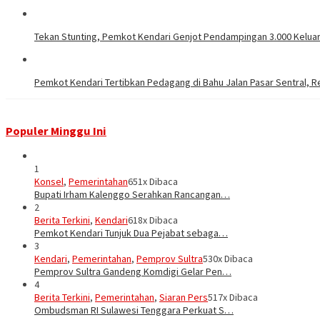
Tekan Stunting, Pemkot Kendari Genjot Pendampingan 3.000 Kelu
Pemkot Kendari Tertibkan Pedagang di Bahu Jalan Pasar Sentral, R
Populer Minggu Ini
1
Konsel
,
Pemerintahan
651x Dibaca
Bupati Irham Kalenggo Serahkan Rancangan…
2
Berita Terkini
,
Kendari
618x Dibaca
Pemkot Kendari Tunjuk Dua Pejabat sebaga…
3
Kendari
,
Pemerintahan
,
Pemprov Sultra
530x Dibaca
Pemprov Sultra Gandeng Komdigi Gelar Pen…
4
Berita Terkini
,
Pemerintahan
,
Siaran Pers
517x Dibaca
Ombudsman RI Sulawesi Tenggara Perkuat S…