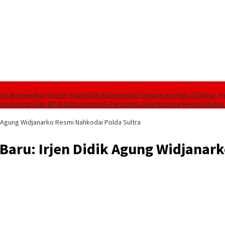
ian Berkeadilan
Master Plan RSUD Kota Kendari Disiapkan untuk 30 Tahun, 
 Kendari dan BPJN Sultra Kompak Percantik Jalan Nasional
Menuju Badan 
k Agung Widjanarko Resmi Nahkodai Polda Sultra
aru: Irjen Didik Agung Widjanark