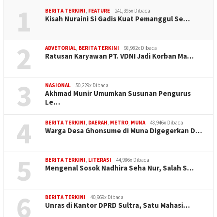
1
BERITA TERKINI
,
FEATURE
241,395x Dibaca
Kisah Nuraini Si Gadis Kuat Pemanggul Se…
2
ADVETORIAL
,
BERITA TERKINI
98,982x Dibaca
Ratusan Karyawan PT. VDNI Jadi Korban Ma…
3
NASIONAL
50,229x Dibaca
Akhmad Munir Umumkan Susunan Pengurus
Le…
4
BERITA TERKINI
,
DAERAH
,
METRO
,
MUNA
48,946x Dibaca
Warga Desa Ghonsume di Muna Digegerkan D…
5
BERITA TERKINI
,
LITERASI
44,986x Dibaca
Mengenal Sosok Nadhira Seha Nur, Salah S…
6
BERITA TERKINI
40,969x Dibaca
Unras di Kantor DPRD Sultra, Satu Mahasi…