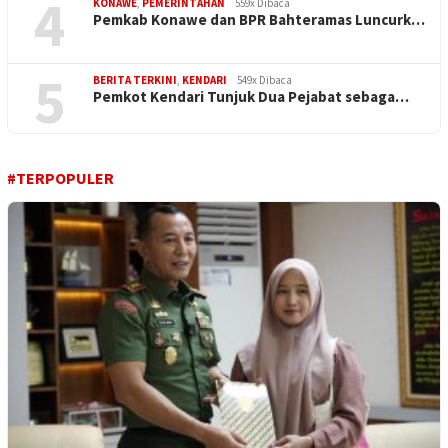
4
KONAWE
,
PEMERINTAHAN
559x Dibaca
Pemkab Konawe dan BPR Bahteramas Luncurk…
5
BERITA TERKINI
,
KENDARI
549x Dibaca
Pemkot Kendari Tunjuk Dua Pejabat sebaga…
#TERPOPULER