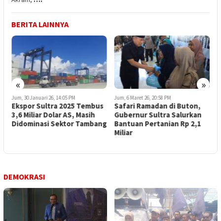
BERITA LAINNYA
«
»
Jum, 30 Januari 26, 14:05 PM
Jum, 6 Maret 26, 20:58 PM
J
Ekspor Sultra 2025 Tembus
Safari Ramadan di Buton,
3,6 Miliar Dolar AS, Masih
Gubernur Sultra Salurkan
P
Didominasi Sektor Tambang
Bantuan Pertanian Rp 2,1
R
Miliar
P
DEMOKRASI