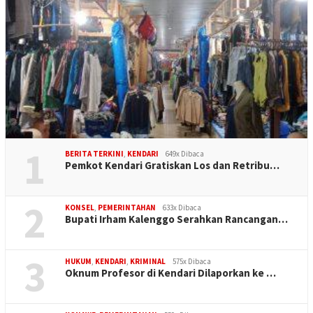
1
BERITA TERKINI
,
KENDARI
649x Dibaca
Pemkot Kendari Gratiskan Los dan Retribu…
2
KONSEL
,
PEMERINTAHAN
633x Dibaca
Bupati Irham Kalenggo Serahkan Rancangan…
3
HUKUM
,
KENDARI
,
KRIMINAL
575x Dibaca
Oknum Profesor di Kendari Dilaporkan ke …