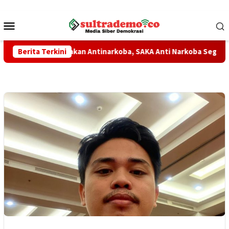
Loncat
ke
Menu
konten
Mobile
at Gerakan Antinarkoba, SAKA Anti Narkoba Segera Dikukuhkan
Berita Terkini