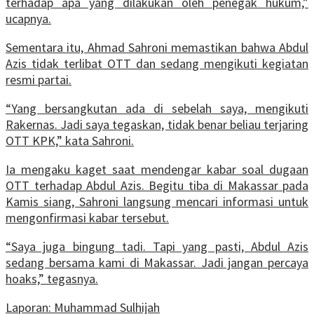
terhadap apa yang dilakukan oleh penegak hukum,”
ucapnya.
Sementara itu, Ahmad Sahroni memastikan bahwa Abdul
Azis tidak terlibat OTT dan sedang mengikuti kegiatan
resmi partai.
“Yang bersangkutan ada di sebelah saya, mengikuti
Rakernas. Jadi saya tegaskan, tidak benar beliau terjaring
OTT KPK,” kata Sahroni.
Ia mengaku kaget saat mendengar kabar soal dugaan
OTT terhadap Abdul Azis. Begitu tiba di Makassar pada
Kamis siang, Sahroni langsung mencari informasi untuk
mengonfirmasi kabar tersebut.
“Saya juga bingung tadi. Tapi yang pasti, Abdul Azis
sedang bersama kami di Makassar. Jadi jangan percaya
hoaks,” tegasnya.
Laporan: Muhammad Sulhijah