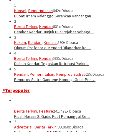
1
Konsel
,
Pemerintahan
642x Dibaca
Bupati Irham Kalenggo Serahkan Rancangan…
2
Berita Terkini
,
Kendari
601x Dibaca
Pemkot Kendari Tunjuk Dua Pejabat sebaga…
3
Hukum
,
Kendari
,
Kriminal
590x Dibaca
Oknum Profesor di Kendari Dilaporkan ke …
4
Berita Terkini
,
Kendari
533x Dibaca
Dishub Kendari Tegaskan Retribusi Parkir…
5
Kendari
,
Pemerintahan
,
Pemprov Sultra
523x Dibaca
Pemprov Sultra Gandeng Komdigi Gelar Pen…
#Terpopuler
1
Berita Terkini
,
Feature
241,472x Dibaca
Kisah Nuraini Si Gadis Kuat Pemanggul Se…
2
Advetorial
,
Berita Terkini
99,060x Dibaca