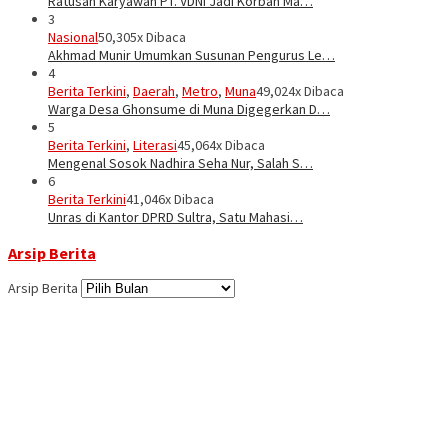
Ratusan Karyawan PT. VDNI Jadi Korban Ma…
3
Nasional
50,305x Dibaca
Akhmad Munir Umumkan Susunan Pengurus Le…
4
Berita Terkini
,
Daerah
,
Metro
,
Muna
49,024x Dibaca
Warga Desa Ghonsume di Muna Digegerkan D…
5
Berita Terkini
,
Literasi
45,064x Dibaca
Mengenal Sosok Nadhira Seha Nur, Salah S…
6
Berita Terkini
41,046x Dibaca
Unras di Kantor DPRD Sultra, Satu Mahasi…
Arsip Berita
Arsip Berita