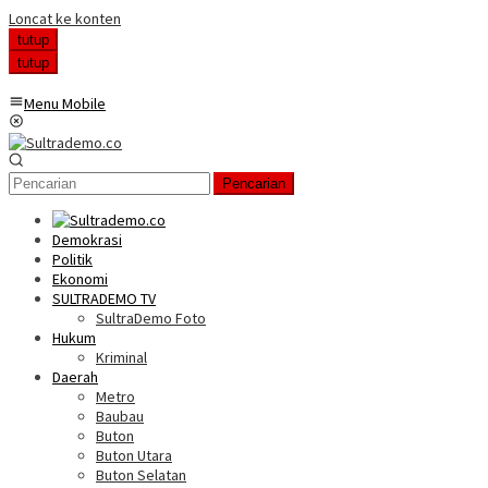
Loncat ke konten
tutup
tutup
Menu Mobile
Pencarian
Demokrasi
Politik
Ekonomi
SULTRADEMO TV
SultraDemo Foto
Hukum
Kriminal
Daerah
Metro
Baubau
Buton
Buton Utara
Buton Selatan