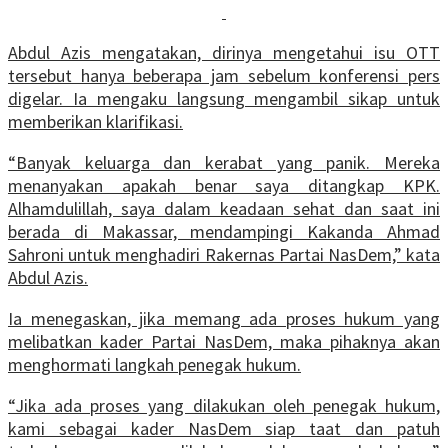
Abdul Azis mengatakan, dirinya mengetahui isu OTT
tersebut hanya beberapa jam sebelum konferensi pers
digelar. Ia mengaku langsung mengambil sikap untuk
memberikan klarifikasi.
“Banyak keluarga dan kerabat yang panik. Mereka
menanyakan apakah benar saya ditangkap KPK.
Alhamdulillah, saya dalam keadaan sehat dan saat ini
berada di Makassar, mendampingi Kakanda Ahmad
Sahroni untuk menghadiri Rakernas Partai NasDem,” kata
Abdul Azis.
Ia menegaskan, jika memang ada proses hukum yang
melibatkan kader Partai NasDem, maka pihaknya akan
menghormati langkah penegak hukum.
“Jika ada proses yang dilakukan oleh penegak hukum,
kami sebagai kader NasDem siap taat dan patuh