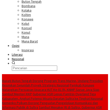
Buton Tengah
Bombana
Kolaka
Koltim
Konawe
Kolut
Konsel
Konut
Muna
Muna Barat
Opini
Inspirasi
Literasi
Nasional
Berita Terkini
Bupati Buton Tengah Dorong Program Trans Marine, Undang Presiden
Resmikan Sejumlah Proyek Strategis Nasional
Pemkab Konawe
Matangkan Persiapan Upacara HUT Ke-81 RI, KNMP Sorue Jaya Siap
Sambut Menteri KKP
Gubernur ASR Lepas Famtrip Overland Tiga
Kabupaten, Angkat Potensi Wisata Daratan Sultra ke Tingkat Nasional
Kemenko Polkam Dorong Penguatan Pengelolaan Komunikasi dan
Informasi Publik di Sultra
Sambut Menaker RI di Sultra, Gubernur ASR