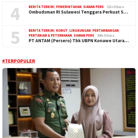
4
BERITA TERKINI
,
PEMERINTAHAN
,
SIARAN PERS
521x Dibaca
Ombudsman RI Sulawesi Tenggara Perkuat S…
5
BERITA TERKINI
,
KONUT
,
LINGKUNGAN
,
PERTAMBANGAN
,
PERTANIAN & PETERNAKAN
,
SIARAN PERS
506x Dibaca
PT ANTAM (Persero) Tbk UBPN Konawe Utara…
#TERPOPULER