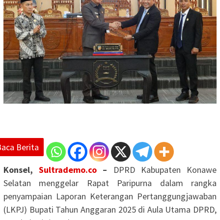
Baca Berita
Konsel,
Sultrademo.co
–
DPRD Kabupaten Konawe
Selatan menggelar Rapat Paripurna dalam rangka
penyampaian Laporan Keterangan Pertanggungjawaban
(LKPJ) Bupati Tahun Anggaran 2025 di Aula Utama DPRD,