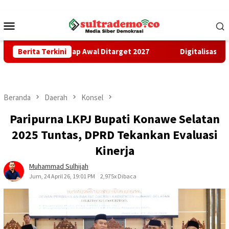
Loncat
ke
Menu
konten
Mobile
an Tahap Awal Ditarget 2027
Berita Terkini
Digitalisasi Penerimaan Da
Beranda
Daerah
Konsel
Paripurna LKPJ Bupati Konawe Selatan
2025 Tuntas, DPRD Tekankan Evaluasi
Kinerja
Muhammad Sulhijah
Jum, 24 April 26, 19:01 PM
2,975x Dibaca