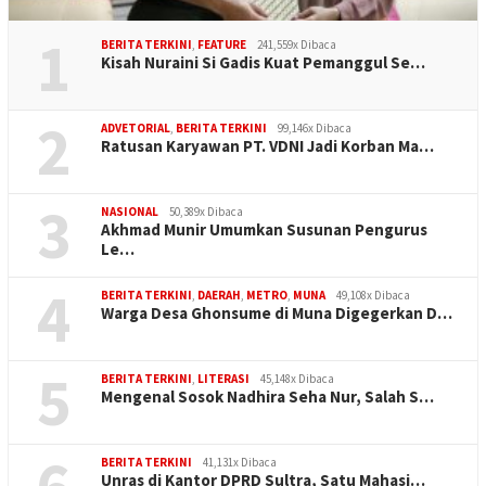
1
BERITA TERKINI
,
FEATURE
241,559x Dibaca
Kisah Nuraini Si Gadis Kuat Pemanggul Se…
2
ADVETORIAL
,
BERITA TERKINI
99,146x Dibaca
Ratusan Karyawan PT. VDNI Jadi Korban Ma…
3
NASIONAL
50,389x Dibaca
Akhmad Munir Umumkan Susunan Pengurus
Le…
4
BERITA TERKINI
,
DAERAH
,
METRO
,
MUNA
49,108x Dibaca
Warga Desa Ghonsume di Muna Digegerkan D…
5
BERITA TERKINI
,
LITERASI
45,148x Dibaca
Mengenal Sosok Nadhira Seha Nur, Salah S…
6
BERITA TERKINI
41,131x Dibaca
Unras di Kantor DPRD Sultra, Satu Mahasi…