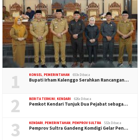
1
KONSEL
,
PEMERINTAHAN
653x Dibaca
Bupati Irham Kalenggo Serahkan Rancangan…
2
BERITA TERKINI
,
KENDARI
626x Dibaca
Pemkot Kendari Tunjuk Dua Pejabat sebaga…
3
KENDARI
,
PEMERINTAHAN
,
PEMPROV SULTRA
532x Dibaca
Pemprov Sultra Gandeng Komdigi Gelar Pen…