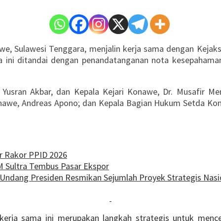
, Sulawesi Tenggara, menjalin kerja sama dengan Kejaks
ma ini ditandai dengan penandatanganan nota kesepahama
Yusran Akbar, dan Kepala Kejari Konawe, Dr. Musafir Me
awe, Andreas Apono; dan Kepala Bagian Hukum Setda Konawe
ar Rakor PPID 2026
 Sultra Tembus Pasar Ekspor
Undang Presiden Resmikan Sejumlah Proyek Strategis Nasi
erja sama ini merupakan langkah strategis untuk menc