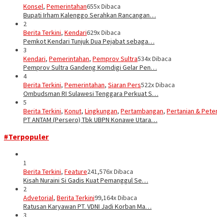
Konsel
,
Pemerintahan
655x Dibaca
Bupati Irham Kalenggo Serahkan Rancangan…
2
Berita Terkini
,
Kendari
629x Dibaca
Pemkot Kendari Tunjuk Dua Pejabat sebaga…
3
Kendari
,
Pemerintahan
,
Pemprov Sultra
534x Dibaca
Pemprov Sultra Gandeng Komdigi Gelar Pen…
4
Berita Terkini
,
Pemerintahan
,
Siaran Pers
522x Dibaca
Ombudsman RI Sulawesi Tenggara Perkuat S…
5
Berita Terkini
,
Konut
,
Lingkungan
,
Pertambangan
,
Pertanian & Pete
PT ANTAM (Persero) Tbk UBPN Konawe Utara…
#Terpopuler
1
Berita Terkini
,
Feature
241,576x Dibaca
Kisah Nuraini Si Gadis Kuat Pemanggul Se…
2
Advetorial
,
Berita Terkini
99,164x Dibaca
Ratusan Karyawan PT. VDNI Jadi Korban Ma…
3