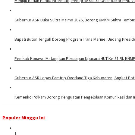
Menuju Badan Publik Informatif, Pemprov Sultra Gelar Rakor PPID 2
Gubernur ASR Buka Sultra Maimo 2026, Dorong UMKM Sultra Tembu
Bupati Buton Tengah Dorong Program Trans Marine, Undang Presid
Pemkab Konawe Matangkan Persiapan Upacara HUT Ke-81 RI, KNMP
Gubernur ASR Lepas Famtrip Overland Tiga Kabupaten, Angkat Poten
Kemenko Polkam Dorong Penguatan Pengelolaan Komunikasi dan Inf
Populer Minggu Ini
1