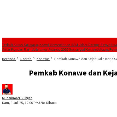
Berita Terkini
‎Terkait Kasus Sukajaya, Kanwil Kementerian HAM Jabar ‎Dorong Penyelesa
Antar Kendari Raih detiktimur Awards 2026
Semangat Kemerdekaan, Pemkot
Beranda
Daerah
Konawe
Pemkab Konawe dan Kejari Jalin Kerja S
Pemkab Konawe dan Kejari
Muhammad Sulhijah
Kam, 3 Juli 25, 12:00 PM
528x Dibaca