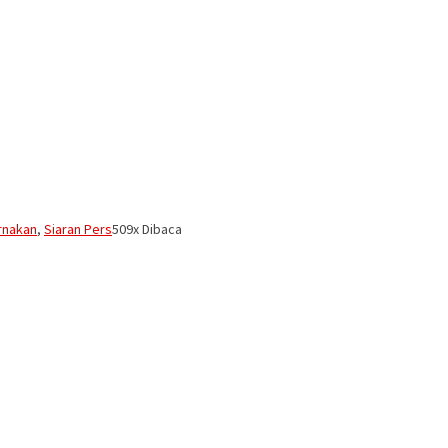
rnakan
,
Siaran Pers
509x Dibaca