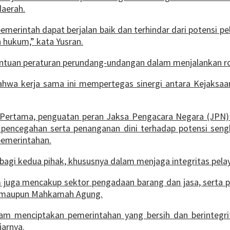
aerah.
emerintah dapat berjalan baik dan terhindar dari potensi 
 hukum,” kata Yusran.
entuan peraturan perundang-undangan dalam menjalankan r
bahwa kerja sama ini mempertegas sinergi antara Kejaks
. Pertama, penguatan peran Jaksa Pengacara Negara (JP
 pencegahan serta penanganan dini terhadap potensi seng
pemerintahan.
gi kedua pihak, khususnya dalam menjaga integritas pelayan
juga mencakup sektor pengadaan barang dan jasa, serta 
ra maupun Mahkamah Agung.
alam menciptakan pemerintahan yang bersih dan berinteg
jarnya.