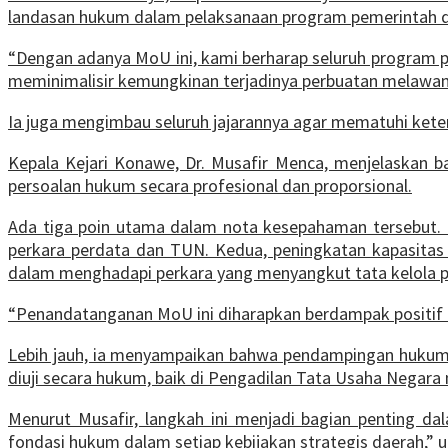
landasan hukum dalam pelaksanaan program pemerintah d
“Dengan adanya MoU ini, kami berharap seluruh program p
meminimalisir kemungkinan terjadinya perbuatan melawan
Ia juga mengimbau seluruh jajarannya agar mematuhi ket
Kepala Kejari Konawe, Dr. Musafir Menca, menjelaskan 
persoalan hukum secara profesional dan proporsional.
Ada tiga poin utama dalam nota kesepahaman tersebut
perkara perdata dan TUN. Kedua, peningkatan kapasitas
dalam menghadapi perkara yang menyangkut tata kelola 
“Penandatanganan MoU ini diharapkan berdampak positif ba
Lebih jauh, ia menyampaikan bahwa pendampingan hukum 
diuji secara hukum, baik di Pengadilan Tata Usaha Nega
Menurut Musafir, langkah ini menjadi bagian penting d
fondasi hukum dalam setiap kebijakan strategis daerah,” u