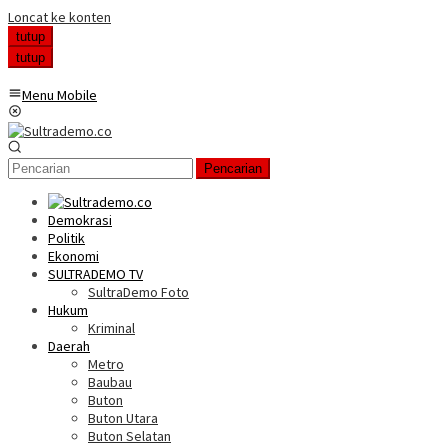
Loncat ke konten
tutup
tutup
Menu Mobile
Pencarian
Demokrasi
Politik
Ekonomi
SULTRADEMO TV
SultraDemo Foto
Hukum
Kriminal
Daerah
Metro
Baubau
Buton
Buton Utara
Buton Selatan