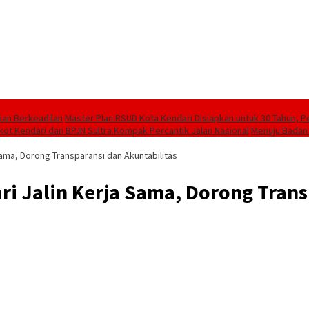
ian Berkeadilan
Master Plan RSUD Kota Kendari Disiapkan untuk 30 Tahun, 
 Kendari dan BPJN Sultra Kompak Percantik Jalan Nasional
Menuju Badan 
ama, Dorong Transparansi dan Akuntabilitas
 Jalin Kerja Sama, Dorong Trans