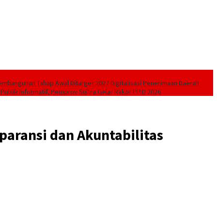
Pembangunan Tahap Awal Ditarget 2027
Digitalisasi Penerimaan Daerah
Publik Informatif, Pemprov Sultra Gelar Rakor PPID 2026
paransi dan Akuntabilitas