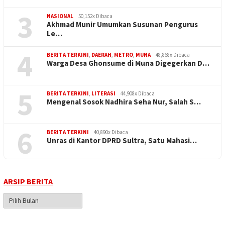
3
NASIONAL
50,152x Dibaca
Akhmad Munir Umumkan Susunan Pengurus
Le…
4
BERITA TERKINI
,
DAERAH
,
METRO
,
MUNA
48,868x Dibaca
Warga Desa Ghonsume di Muna Digegerkan D…
5
BERITA TERKINI
,
LITERASI
44,908x Dibaca
Mengenal Sosok Nadhira Seha Nur, Salah S…
6
BERITA TERKINI
40,890x Dibaca
Unras di Kantor DPRD Sultra, Satu Mahasi…
ARSIP BERITA
Arsip
Berita