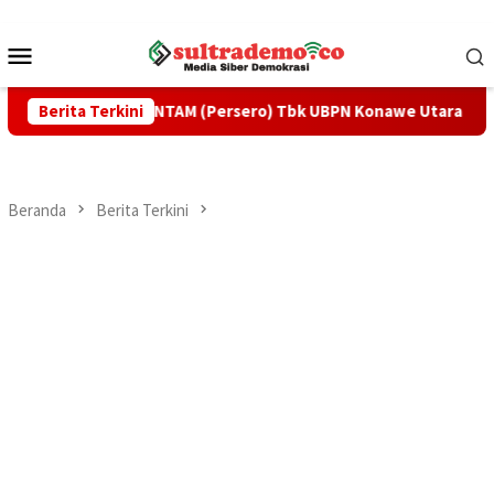
Loncat
ke
Menu
konten
Mobile
PT ANTAM (Persero) Tbk UBPN Konawe Utara Panen Perdana Pr
Berita Terkini
Beranda
Berita Terkini