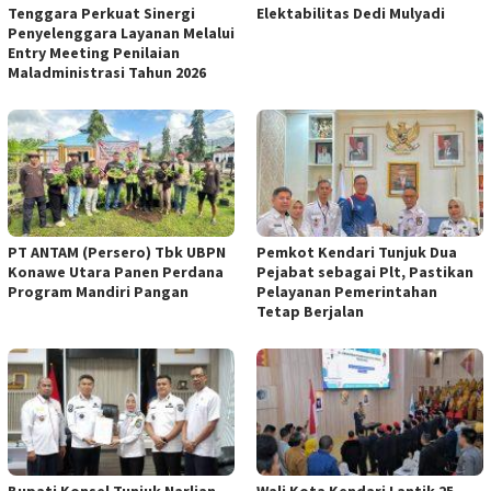
Tenggara Perkuat Sinergi
Elektabilitas Dedi Mulyadi
Penyelenggara Layanan Melalui
Entry Meeting Penilaian
Maladministrasi Tahun 2026
PT ANTAM (Persero) Tbk UBPN
Pemkot Kendari Tunjuk Dua
Konawe Utara Panen Perdana
Pejabat sebagai Plt, Pastikan
Program Mandiri Pangan
Pelayanan Pemerintahan
Tetap Berjalan
Bupati Konsel Tunjuk Narlian
Wali Kota Kendari Lantik 25