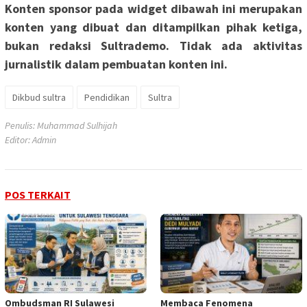
Konten sponsor pada widget dibawah ini merupakan
konten yang dibuat dan ditampilkan pihak ketiga,
bukan redaksi Sultrademo. Tidak ada aktivitas
jurnalistik dalam pembuatan konten ini.
Dikbud sultra
Pendidikan
Sultra
Penulis: Muhammad Sulhijah
Editor: Admin
POS TERKAIT
Ombudsman RI Sulawesi
Membaca Fenomena