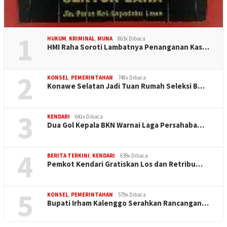
1
HUKUM
,
KRIMINAL
,
MUNA
863x Dibaca
HMI Raha Soroti Lambatnya Penanganan Kas…
2
KONSEL
,
PEMERINTAHAN
748x Dibaca
Konawe Selatan Jadi Tuan Rumah Seleksi B…
3
KENDARI
641x Dibaca
Dua Gol Kepala BKN Warnai Laga Persahaba…
4
BERITA TERKINI
,
KENDARI
639x Dibaca
Pemkot Kendari Gratiskan Los dan Retribu…
5
KONSEL
,
PEMERINTAHAN
579x Dibaca
Bupati Irham Kalenggo Serahkan Rancangan…