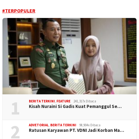
#TERPOPULER
1
BERITA TERKINI
,
FEATURE
241,317x Dibaca
Kisah Nuraini Si Gadis Kuat Pemanggul Se…
2
ADVETORIAL
,
BERITA TERKINI
98,904x Dibaca
Ratusan Karyawan PT. VDNI Jadi Korban Ma…