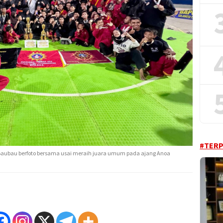
#TER
ta Baubau berfoto bersama usai meraih juara umum pada ajang Anoa