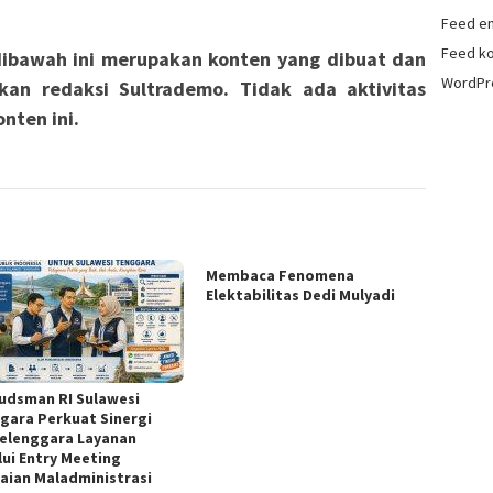
Feed en
Feed k
ibawah ini merupakan konten yang dibuat dan
WordPr
kan redaksi Sultrademo. Tidak ada aktivitas
nten ini.
Membaca Fenomena
Elektabilitas Dedi Mulyadi
dsman RI Sulawesi
gara Perkuat Sinergi
elenggara Layanan
lui Entry Meeting
laian Maladministrasi