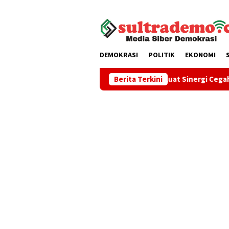
Loncat
tutup
ke
konten
DEMOKRASI
POLITIK
EKONOMI
Pemkot Kendari Perkuat Sinergi Cegah Kekerasan Pere
Berita Terkini