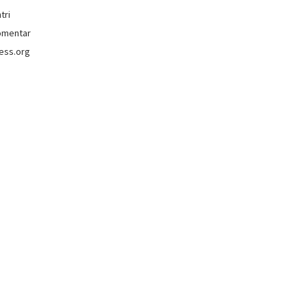
tri
omentar
ess.org