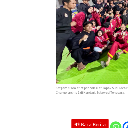
Ketgam : Para atlet pencak silat Tapak Suci Ko
Championship 1 di Kendari, Sulawesi Tenggara.
🔊 Baca Berita