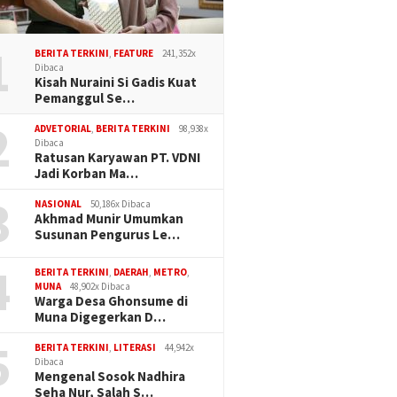
1
BERITA TERKINI
,
FEATURE
241,352x
Dibaca
Kisah Nuraini Si Gadis Kuat
Pemanggul Se…
2
ADVETORIAL
,
BERITA TERKINI
98,938x
Dibaca
Ratusan Karyawan PT. VDNI
Jadi Korban Ma…
3
NASIONAL
50,186x Dibaca
Akhmad Munir Umumkan
Susunan Pengurus Le…
4
BERITA TERKINI
,
DAERAH
,
METRO
,
MUNA
48,902x Dibaca
Warga Desa Ghonsume di
Muna Digegerkan D…
5
BERITA TERKINI
,
LITERASI
44,942x
Dibaca
Mengenal Sosok Nadhira
Seha Nur, Salah S…