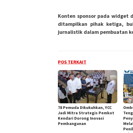
Konten sponsor pada widget d
ditampilkan pihak ketiga, bu
jurnalistik dalam pembuatan ko
POS TERKAIT
78 Pemuda Dikukuhkan, YCC
Ombu
Jadi Mitra Strategis Pemkot
Teng
Kendari Dorong Inovasi
Peny
Pembangunan
Mela
Peni