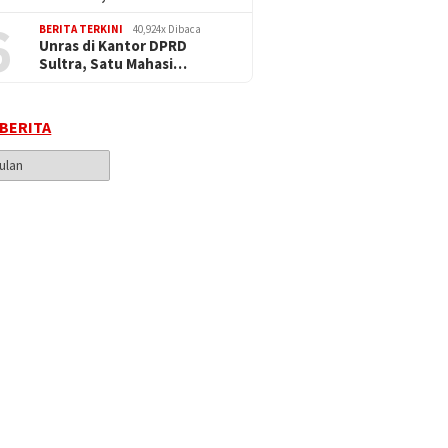
6
BERITA TERKINI
40,924x Dibaca
Unras di Kantor DPRD
Sultra, Satu Mahasi…
 BERITA