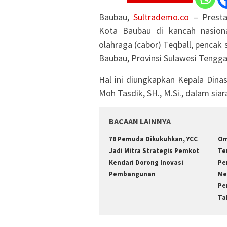
Baubau,
Sultrademo.co
– Presta
Kota Baubau di kancah nasional
olahraga (cabor) Teqball, pencak
Baubau, Provinsi Sulawesi Tenggar
Hal ini diungkapkan Kepala Dina
Moh Tasdik, SH., M.Si., dalam sia
BACAAN LAINNYA
78 Pemuda Dikukuhkan, YCC
Om
Jadi Mitra Strategis Pemkot
Te
Kendari Dorong Inovasi
Pe
Pembangunan
Me
Pe
Ta