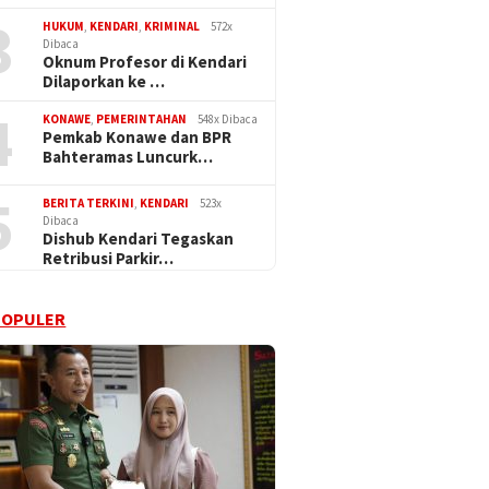
3
HUKUM
,
KENDARI
,
KRIMINAL
572x
Dibaca
Oknum Profesor di Kendari
Dilaporkan ke …
4
KONAWE
,
PEMERINTAHAN
548x Dibaca
Pemkab Konawe dan BPR
Bahteramas Luncurk…
5
BERITA TERKINI
,
KENDARI
523x
Dibaca
Dishub Kendari Tegaskan
Retribusi Parkir…
POPULER