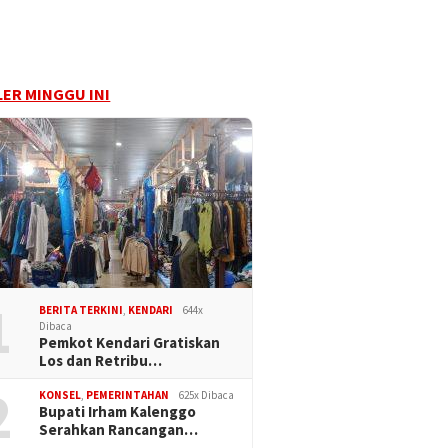
ER MINGGU INI
1
BERITA TERKINI
,
KENDARI
644x
Dibaca
Pemkot Kendari Gratiskan
Los dan Retribu…
2
KONSEL
,
PEMERINTAHAN
625x Dibaca
Bupati Irham Kalenggo
Serahkan Rancangan…