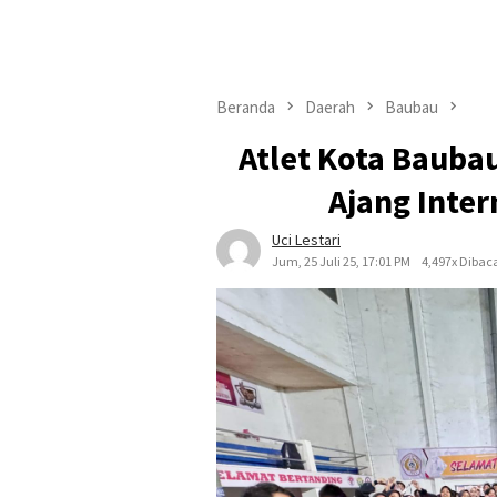
Beranda
Daerah
Baubau
Atlet Kota Baub
Ajang Inter
Uci Lestari
Jum, 25 Juli 25, 17:01 PM
4,497x Dibac