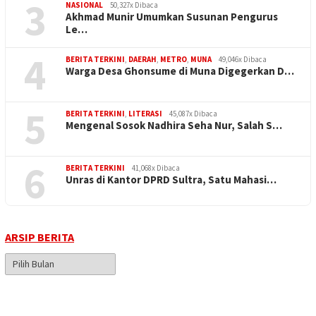
3
NASIONAL
50,327x Dibaca
Akhmad Munir Umumkan Susunan Pengurus
Le…
4
BERITA TERKINI
,
DAERAH
,
METRO
,
MUNA
49,046x Dibaca
Warga Desa Ghonsume di Muna Digegerkan D…
5
BERITA TERKINI
,
LITERASI
45,087x Dibaca
Mengenal Sosok Nadhira Seha Nur, Salah S…
6
BERITA TERKINI
41,068x Dibaca
Unras di Kantor DPRD Sultra, Satu Mahasi…
ARSIP BERITA
Arsip
Berita