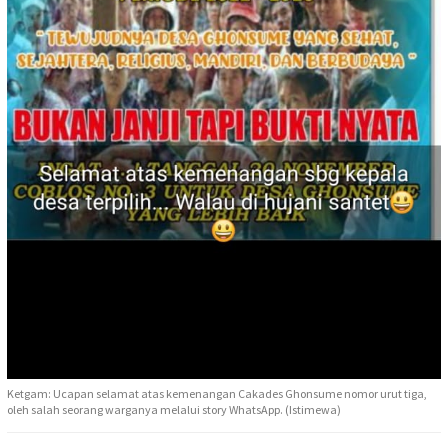
Ketgam: Ucapan selamat atas kemenangan Cakades Ghonsume nomor urut tiga,
oleh salah seorang warganya melalui story WhatsApp. (Istimewa)