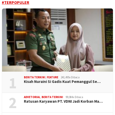
#TERPOPULER
1
BERITA TERKINI
,
FEATURE
241,495x Dibaca
Kisah Nuraini Si Gadis Kuat Pemanggul Se…
2
ADVETORIAL
,
BERITA TERKINI
99,084x Dibaca
Ratusan Karyawan PT. VDNI Jadi Korban Ma…