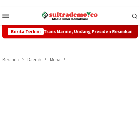
Loncat
ke
Menu
konten
Mobile
m Trans Marine, Undang Presiden Resmikan Sejumlah Proyek Str
Berita Terkini
Beranda
Daerah
Muna