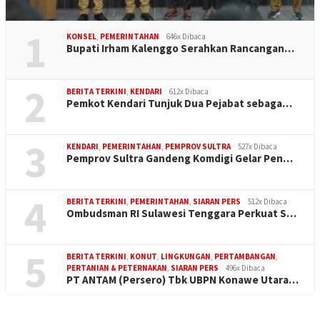
1
KONSEL
,
PEMERINTAHAN
646x Dibaca
Bupati Irham Kalenggo Serahkan Rancangan…
2
BERITA TERKINI
,
KENDARI
612x Dibaca
Pemkot Kendari Tunjuk Dua Pejabat sebaga…
3
KENDARI
,
PEMERINTAHAN
,
PEMPROV SULTRA
527x Dibaca
Pemprov Sultra Gandeng Komdigi Gelar Pen…
4
BERITA TERKINI
,
PEMERINTAHAN
,
SIARAN PERS
512x Dibaca
Ombudsman RI Sulawesi Tenggara Perkuat S…
5
BERITA TERKINI
,
KONUT
,
LINGKUNGAN
,
PERTAMBANGAN
,
PERTANIAN & PETERNAKAN
,
SIARAN PERS
496x Dibaca
PT ANTAM (Persero) Tbk UBPN Konawe Utara…