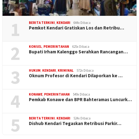
1
BERITA TERKINI
,
KENDARI
644x Dibaca
Pemkot Kendari Gratiskan Los dan Retribu…
2
KONSEL
,
PEMERINTAHAN
625x Dibaca
Bupati Irham Kalenggo Serahkan Rancangan…
3
HUKUM
,
KENDARI
,
KRIMINAL
572x Dibaca
Oknum Profesor di Kendari Dilaporkan ke …
4
KONAWE
,
PEMERINTAHAN
549x Dibaca
Pemkab Konawe dan BPR Bahteramas Luncurk…
5
BERITA TERKINI
,
KENDARI
524x Dibaca
Dishub Kendari Tegaskan Retribusi Parkir…