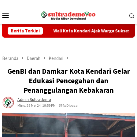
Loncat
ke
Menu
konten
Mobile
 TPPO
Berita Terkini
Wali Kota Kendari Ajak Warga Sukseskan Sensus Eko
Beranda
Daerah
Kendari
GenBI dan Damkar Kota Kendari Gelar
Edukasi Pencegahan dan
Penanggulangan Kebakaran
Admin Sultrademo
Ming, 26 Mei 24, 19:59 PM
674x Dibaca