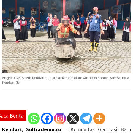
Anggota GenBI IAIN Kendari saat praktek memadamkan api di Kantor Damkar Kota
Kendari. (Ist)
Baca Berita
Kendari, Sultrademo.co
– Komunitas Generasi Baru