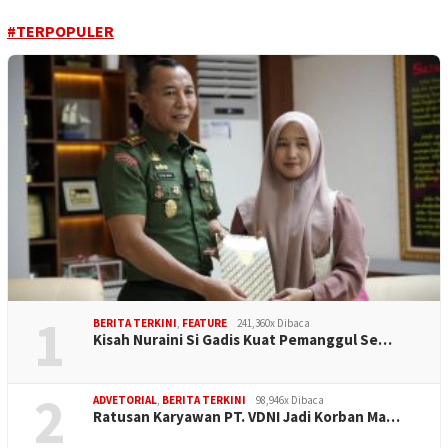
#TERPOPULER
1
BERITA TERKINI
,
FEATURE
241,360x Dibaca
Kisah Nuraini Si Gadis Kuat Pemanggul Se…
2
ADVETORIAL
,
BERITA TERKINI
98,946x Dibaca
Ratusan Karyawan PT. VDNI Jadi Korban Ma…