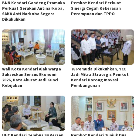
BNN Kendari Gandeng Pramuka
Pemkot Kendari Perkuat
Perkuat Gerakan Antinarkoba,
Sinergi Cegah Kekerasan
SAKA Anti Narkoba Segera
Perempuan dan TPPO
Dikukuhkan
Wali Kota Kendari Ajak Warga
78 Pemuda Dikukuhkan, YCC
Sukseskan Sensus Ekonomi
Jadi Mitra Strategis Pemkot
2026, Data Akurat Jadi Kunci
Kendari Dorong Inovasi
Kebijakan
Pembangunan
UHC Kendari Tembus 99 Persen,
Pemkot Kendari Tunjuk Dua