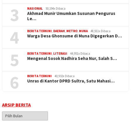
3
NASIONAL
50,194x Dibaca
Akhmad Munir Umumkan Susunan Pengurus
Le…
4
BERITA TERKINI
,
DAERAH
,
METRO
,
MUNA
48,911x Dibaca
Warga Desa Ghonsume di Muna Digegerkan D…
5
BERITA TERKINI
,
LITERASI
44,951x Dibaca
Mengenal Sosok Nadhira Seha Nur, Salah S…
6
BERITA TERKINI
40,932x Dibaca
Unras di Kantor DPRD Sultra, Satu Mahasi…
ARSIP BERITA
Arsip
Berita