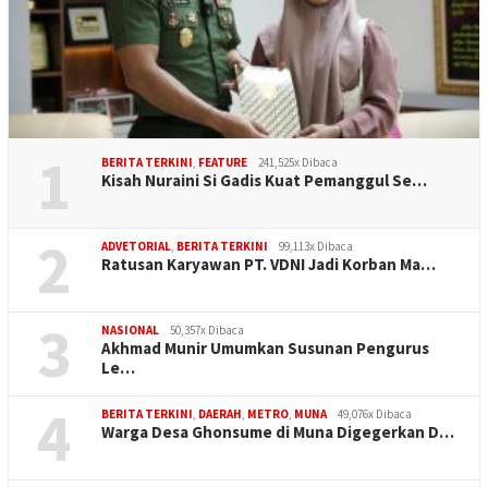
1
BERITA TERKINI
,
FEATURE
241,525x Dibaca
Kisah Nuraini Si Gadis Kuat Pemanggul Se…
2
ADVETORIAL
,
BERITA TERKINI
99,113x Dibaca
Ratusan Karyawan PT. VDNI Jadi Korban Ma…
3
NASIONAL
50,357x Dibaca
Akhmad Munir Umumkan Susunan Pengurus
Le…
4
BERITA TERKINI
,
DAERAH
,
METRO
,
MUNA
49,076x Dibaca
Warga Desa Ghonsume di Muna Digegerkan D…