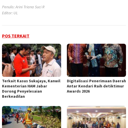
Penulis: Arini Triana Suci R
Editor: UL
POS TERKAIT
‎Terkait Kasus Sukajaya, Kanwil
Digitalisasi Penerimaan Daerah
Kementerian HAM Jabar
Antar Kendari Raih detiktimur
‎Dorong Penyelesaian
Awards 2026
Berkeadilan