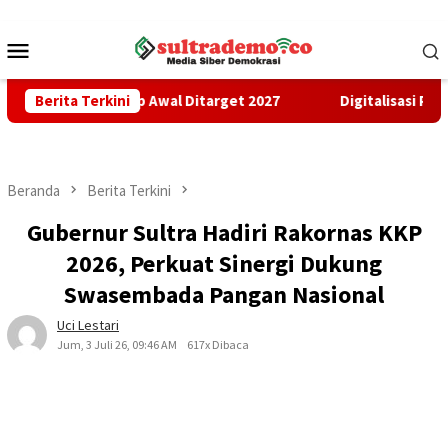
Loncat
ke
Menu
konten
Mobile
 Tahap Awal Ditarget 2027
Berita Terkini
Digitalisasi Penerimaan Daer
Beranda
Berita Terkini
Gubernur Sultra Hadiri Rakornas KKP
2026, Perkuat Sinergi Dukung
Swasembada Pangan Nasional
Uci Lestari
Jum, 3 Juli 26, 09:46 AM
617x Dibaca