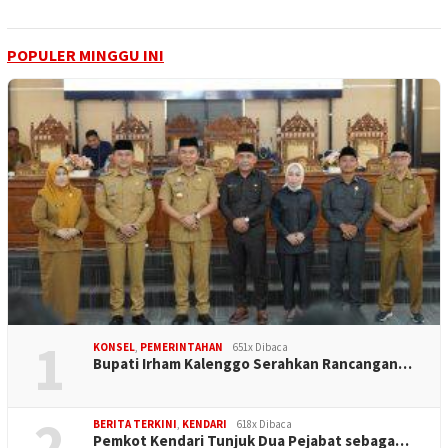
POPULER MINGGU INI
1
KONSEL
,
PEMERINTAHAN
651x Dibaca
Bupati Irham Kalenggo Serahkan Rancangan…
2
BERITA TERKINI
,
KENDARI
618x Dibaca
Pemkot Kendari Tunjuk Dua Pejabat sebaga…