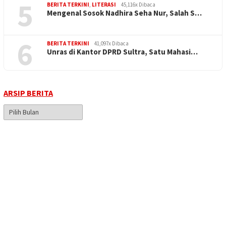
5
BERITA TERKINI
,
LITERASI
45,116x Dibaca
Mengenal Sosok Nadhira Seha Nur, Salah S…
6
BERITA TERKINI
41,097x Dibaca
Unras di Kantor DPRD Sultra, Satu Mahasi…
ARSIP BERITA
Arsip
Berita