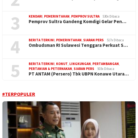
3
KENDARI
,
PEMERINTAHAN
,
PEMPROV SULTRA
530x Dibaca
Pemprov Sultra Gandeng Komdigi Gelar Pen…
4
BERITA TERKINI
,
PEMERINTAHAN
,
SIARAN PERS
517x Dibaca
Ombudsman RI Sulawesi Tenggara Perkuat S…
5
BERITA TERKINI
,
KONUT
,
LINGKUNGAN
,
PERTAMBANGAN
,
PERTANIAN & PETERNAKAN
,
SIARAN PERS
503x Dibaca
PT ANTAM (Persero) Tbk UBPN Konawe Utara…
#TERPOPULER