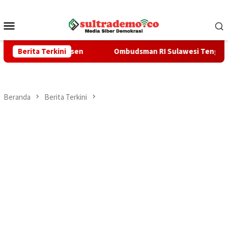
Loncat
ke
Menu
konten
Mobile
ingga 100 Persen
Berita Terkini
Ombudsman RI Sulawesi Tenggara Perkua
Beranda
Berita Terkini