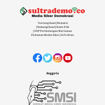
Tentang Kami
|
Redaksi
|
Hubungi Kami
|
Kode Etik
|
SOP Perlindungan Wartawan
Pedoman Media Siber
|
Info Iklan
Anggota