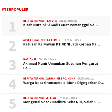
#TERPOPULER
1
BERITA TERKINI
,
FEATURE
241,324x Dibaca
Kisah Nuraini Si Gadis Kuat Pemanggul Se…
2
ADVETORIAL
,
BERITA TERKINI
98,911x Dibaca
Ratusan Karyawan PT. VDNI Jadi Korban Ma…
3
NASIONAL
50,159x Dibaca
Akhmad Munir Umumkan Susunan Pengurus
Le…
4
BERITA TERKINI
,
DAERAH
,
METRO
,
MUNA
48,875x Dibaca
Warga Desa Ghonsume di Muna Digegerkan D…
5
BERITA TERKINI
,
LITERASI
44,915x Dibaca
Mengenal Sosok Nadhira Seha Nur, Salah S…