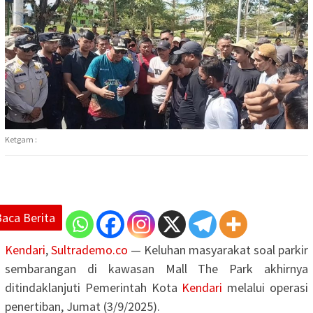
Ketgam :
Baca Berita
Kendari
,
Sultrademo.co
— Keluhan masyarakat soal parkir
sembarangan di kawasan Mall The Park akhirnya
ditindaklanjuti Pemerintah Kota
Kendari
melalui operasi
penertiban, Jumat (3/9/2025).