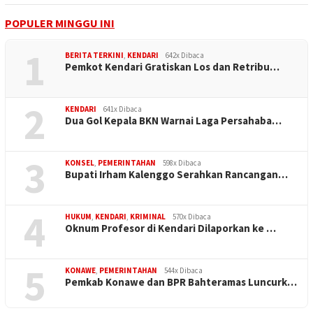
POPULER MINGGU INI
1
BERITA TERKINI
,
KENDARI
642x Dibaca
Pemkot Kendari Gratiskan Los dan Retribu…
2
KENDARI
641x Dibaca
Dua Gol Kepala BKN Warnai Laga Persahaba…
3
KONSEL
,
PEMERINTAHAN
598x Dibaca
Bupati Irham Kalenggo Serahkan Rancangan…
4
HUKUM
,
KENDARI
,
KRIMINAL
570x Dibaca
Oknum Profesor di Kendari Dilaporkan ke …
5
KONAWE
,
PEMERINTAHAN
544x Dibaca
Pemkab Konawe dan BPR Bahteramas Luncurk…