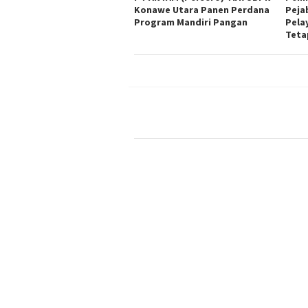
Konawe Utara Panen Perdana
Peja
Program Mandiri Pangan
Pela
Teta