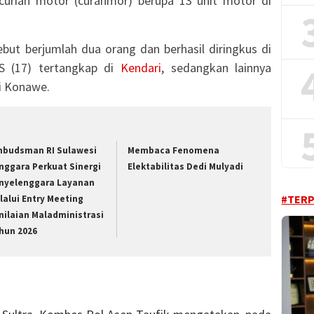
curian motor (curanmor) berupa 13 unit motor di
but berjumlah dua orang dan berhasil diringkus di
HS (17) tertangkap di
Kendari
, sedangkan lainnya
di Konawe.
budsman RI Sulawesi
Membaca Fenomena
nggara Perkuat Sinergi
Elektabilitas Dedi Mulyadi
nyelenggara Layanan
#TER
lalui Entry Meeting
nilaian Maladministrasi
hun 2026