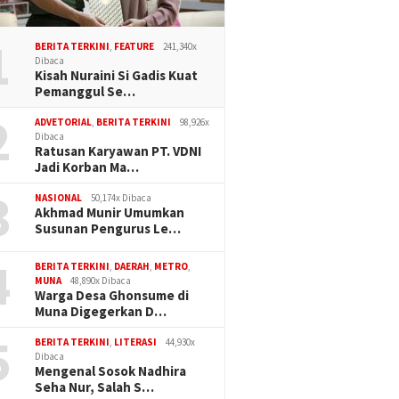
1
BERITA TERKINI
,
FEATURE
241,340x
Dibaca
Kisah Nuraini Si Gadis Kuat
Pemanggul Se…
2
ADVETORIAL
,
BERITA TERKINI
98,926x
Dibaca
Ratusan Karyawan PT. VDNI
Jadi Korban Ma…
3
NASIONAL
50,174x Dibaca
Akhmad Munir Umumkan
Susunan Pengurus Le…
4
BERITA TERKINI
,
DAERAH
,
METRO
,
MUNA
48,890x Dibaca
Warga Desa Ghonsume di
Muna Digegerkan D…
5
BERITA TERKINI
,
LITERASI
44,930x
Dibaca
Mengenal Sosok Nadhira
Seha Nur, Salah S…