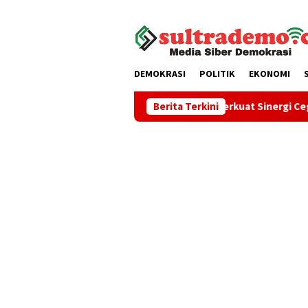
Loncat
tutup
ke
konten
DEMOKRASI
POLITIK
EKONOMI
ukuhkan
Pemkot Kendari Perkuat Sinergi Cegah Kekera
Berita Terkini