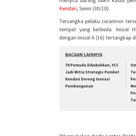
menyita barang bukti kasus pen
Kendari
, Senin (30/10).
Tersangka pelaku curanmor terse
tempat yang berbeda. Inisial 
dengan inisial A (16) tertangkap 
BACAAN LAINNYA
78 Pemuda Dikukuhkan, YCC
Om
Jadi Mitra Strategis Pemkot
Te
Kendari Dorong Inovasi
Pe
Pembangunan
Me
Pe
Ta