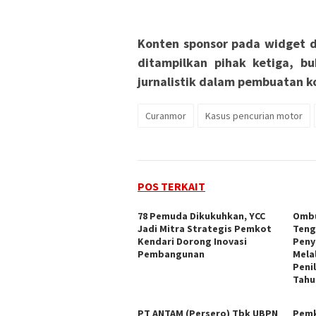
Konten sponsor pada widget d
ditampilkan pihak ketiga, bu
jurnalistik dalam pembuatan ko
Curanmor
Kasus pencurian motor
POS TERKAIT
78 Pemuda Dikukuhkan, YCC
Ombu
Jadi Mitra Strategis Pemkot
Teng
Kendari Dorong Inovasi
Peny
Pembangunan
Mela
Peni
Tahu
PT ANTAM (Persero) Tbk UBPN
Pemk