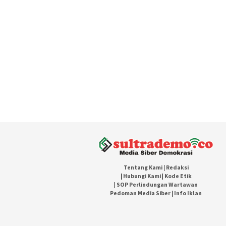
Tentang Kami
|
Redaksi
|
Hubungi Kami
|
Kode Etik
|
SOP Perlindungan Wartawan
Pedoman Media Siber
|
Info Iklan