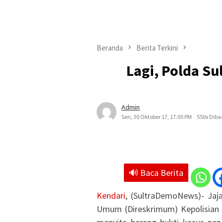
Beranda
Berita Terkini
Lagi, Polda S
Admin
Sen, 30 Oktober 17, 17:05 PM
550x Diba
🔊 Baca Berita
Kendari
, (SultraDemoNews)- Jaja
Umum (Direskrimum) Kepolisian D