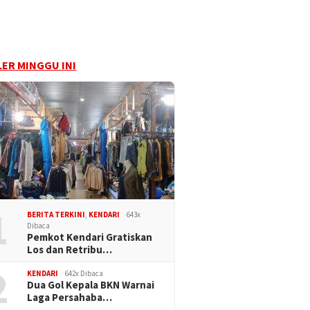
ER MINGGU INI
1
BERITA TERKINI
,
KENDARI
643x
Dibaca
Pemkot Kendari Gratiskan
Los dan Retribu…
2
KENDARI
642x Dibaca
Dua Gol Kepala BKN Warnai
Laga Persahaba…