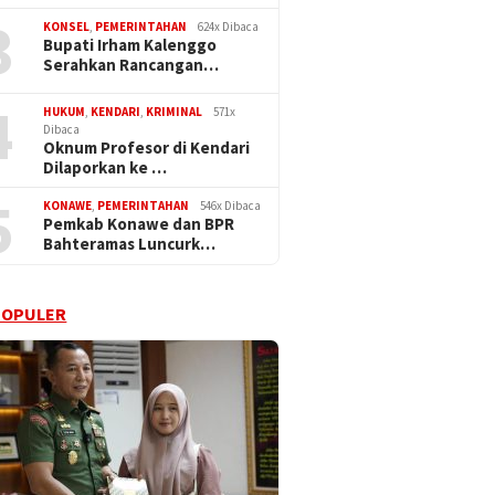
3
KONSEL
,
PEMERINTAHAN
624x Dibaca
Bupati Irham Kalenggo
Serahkan Rancangan…
4
HUKUM
,
KENDARI
,
KRIMINAL
571x
Dibaca
Oknum Profesor di Kendari
Dilaporkan ke …
5
KONAWE
,
PEMERINTAHAN
546x Dibaca
Pemkab Konawe dan BPR
Bahteramas Luncurk…
POPULER