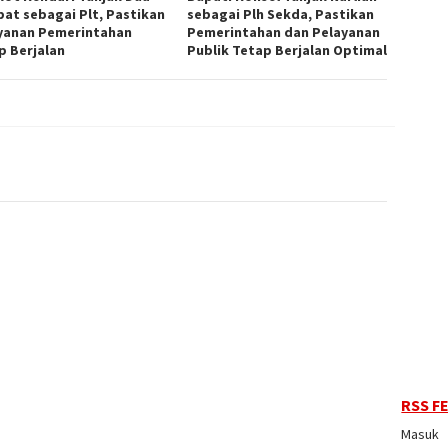
bat sebagai Plt, Pastikan
sebagai Plh Sekda, Pastikan
yanan Pemerintahan
Pemerintahan dan Pelayanan
p Berjalan
Publik Tetap Berjalan Optimal
RSS F
Masuk