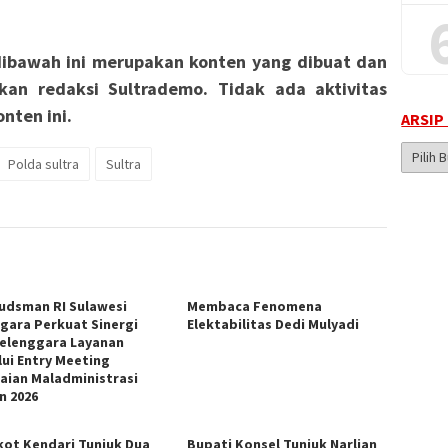
ibawah ini merupakan konten yang dibuat dan
kan redaksi Sultrademo. Tidak ada aktivitas
nten ini.
ARSIP
Arsip
Polda sultra
Sultra
Berita
dsman RI Sulawesi
Membaca Fenomena
gara Perkuat Sinergi
Elektabilitas Dedi Mulyadi
elenggara Layanan
lui Entry Meeting
laian Maladministrasi
n 2026
ot Kendari Tunjuk Dua
Bupati Konsel Tunjuk Narlian