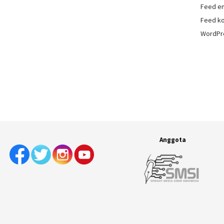
Feed en
Feed k
WordPr
Anggota