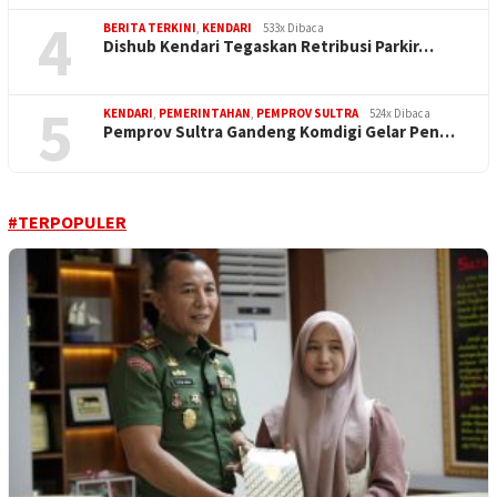
4
BERITA TERKINI
,
KENDARI
533x Dibaca
Dishub Kendari Tegaskan Retribusi Parkir…
5
KENDARI
,
PEMERINTAHAN
,
PEMPROV SULTRA
524x Dibaca
Pemprov Sultra Gandeng Komdigi Gelar Pen…
#TERPOPULER