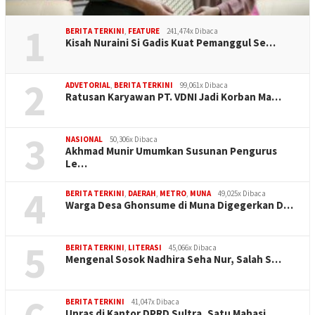
1
BERITA TERKINI
,
FEATURE
241,474x Dibaca
Kisah Nuraini Si Gadis Kuat Pemanggul Se…
2
ADVETORIAL
,
BERITA TERKINI
99,061x Dibaca
Ratusan Karyawan PT. VDNI Jadi Korban Ma…
3
NASIONAL
50,306x Dibaca
Akhmad Munir Umumkan Susunan Pengurus
Le…
4
BERITA TERKINI
,
DAERAH
,
METRO
,
MUNA
49,025x Dibaca
Warga Desa Ghonsume di Muna Digegerkan D…
5
BERITA TERKINI
,
LITERASI
45,066x Dibaca
Mengenal Sosok Nadhira Seha Nur, Salah S…
BERITA TERKINI
41,047x Dibaca
Unras di Kantor DPRD Sultra, Satu Mahasi…