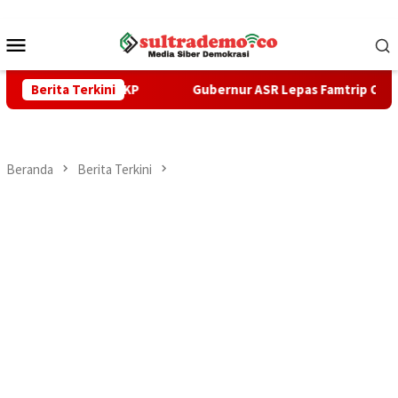
Loncat
ke
Menu
konten
Mobile
enteri KKP
Berita Terkini
Gubernur ASR Lepas Famtrip Overland Tiga Ka
Beranda
Berita Terkini