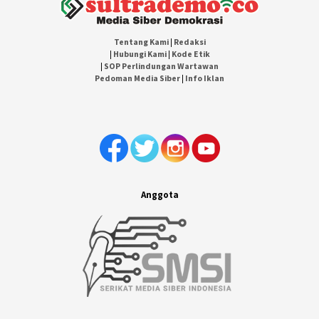
Tentang Kami
|
Redaksi
|
Hubungi Kami
|
Kode Etik
|
SOP Perlindungan Wartawan
Pedoman Media Siber
|
Info Iklan
Anggota