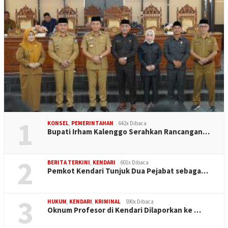
1
KONSEL
,
PEMERINTAHAN
642x Dibaca
Bupati Irham Kalenggo Serahkan Rancangan…
2
BERITA TERKINI
,
KENDARI
601x Dibaca
Pemkot Kendari Tunjuk Dua Pejabat sebaga…
3
HUKUM
,
KENDARI
,
KRIMINAL
590x Dibaca
Oknum Profesor di Kendari Dilaporkan ke …