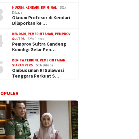
3
HUKUM
,
KENDARI
,
KRIMINAL
591x
Dibaca
Oknum Profesor di Kendari
Dilaporkan ke …
4
KENDARI
,
PEMERINTAHAN
,
PEMPROV
SULTRA
525x Dibaca
Pemprov Sultra Gandeng
Komdigi Gelar Pen…
5
BERITA TERKINI
,
PEMERINTAHAN
,
SIARAN PERS
503x Dibaca
Ombudsman RI Sulawesi
Tenggara Perkuat S…
POPULER