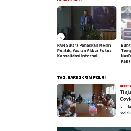
«
fesionalisme VS
PAN Sultra Panaskan Mesin
Bunt
dekatan
Politik, Yusran Akbar Fokus
Temp
Konsolidasi Internal
NasD
Kant
TAG:
BARESKRIM POLRI
BERITA
Tinj
Covi
Kendar
melak