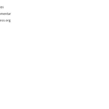
tri
omentar
ess.org