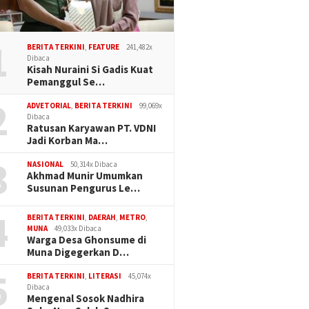
1
BERITA TERKINI
,
FEATURE
241,482x
Dibaca
Kisah Nuraini Si Gadis Kuat
Pemanggul Se…
2
an Prabowo–Gibran
Profesionalisme VS
PAN Sul
ADVETORIAL
,
BERITA TERKINI
99,069x
Dibaca
Aksi Sosial di Langara,
Kedekatan
Politik,
Ratusan Karyawan PT. VDNI
hkan HUT Konawe
Konsolid
Jadi Korban Ma…
auan
3
NASIONAL
50,314x Dibaca
Akhmad Munir Umumkan
Susunan Pengurus Le…
4
BERITA TERKINI
,
DAERAH
,
METRO
,
MUNA
49,033x Dibaca
Warga Desa Ghonsume di
Muna Digegerkan D…
5
BERITA TERKINI
,
LITERASI
45,074x
Dibaca
Mengenal Sosok Nadhira