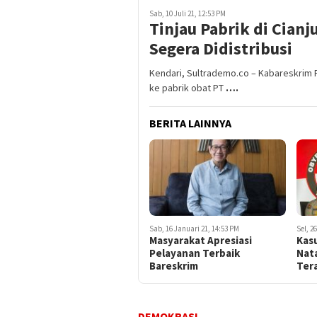
Sab, 10 Juli 21, 12:53 PM
Tinjau Pabrik di Cian
Segera Didistribusi
Kendari, Sultrademo.co – Kabareskrim
ke pabrik obat PT
….
BERITA LAINNYA
Sab, 16 Januari 21, 14:53 PM
Sel, 2
Masyarakat Apresiasi
Kas
Pelayanan Terbaik
Nata
Bareskrim
Ter
DEMOKRASI