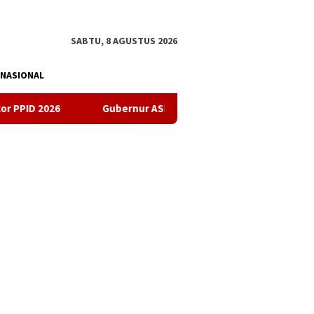
tutup
SABTU, 8 AGUSTUS 2026
NASIONAL
Gubernur ASR Buka Sultra Maimo 2026, Dorong UMKM Sultra Temb