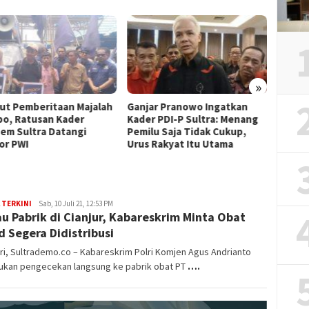
»
ut Pemberitaan Majalah
Ganjar Pranowo Ingatkan
Relaw
o, Ratusan Kader
Kader PDI-P Sultra: Menang
Gelar 
em Sultra Datangi
Pemilu Saja Tidak Cukup,
Meria
or PWI
Urus Rakyat Itu Utama
Kepul
 TERKINI
Admin
Sab, 10 Juli 21, 12:53 PM
au Pabrik di Cianjur, Kabareskrim Minta Obat
d Segera Didistribusi
i, Sultrademo.co – Kabareskrim Polri Komjen Agus Andrianto
ukan pengecekan langsung ke pabrik obat PT
….