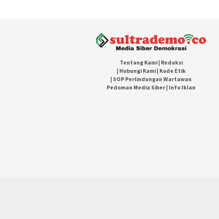
Tentang Kami
|
Redaksi
|
Hubungi Kami
|
Kode Etik
|
SOP Perlindungan Wartawan
Pedoman Media Siber
|
Info Iklan