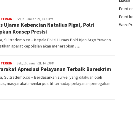
Masuk
Feed en
Feed k
 TERKINI
Admin
Sel, 26 Januari 21, 13:33 PM
s Ujaran Kebencian Natalius Pigai, Polri
WordPr
pkan Konsep Presisi
a, Sultrademo.co – Kepala Divisi Humas Polri Irjen Argo Yuwono
tikan aparat kepolisian akan menerapkan
….
 TERKINI
admin
Sab, 16 Januari 21, 14:53 PM
arakat Apresiasi Pelayanan Terbaik Bareskrim
sultrademo
a, Sultrademo.co – Berdasarkan survei yang dilakuan oleh
us, masyarakat menilai positif terhadap pelayanan penegakan