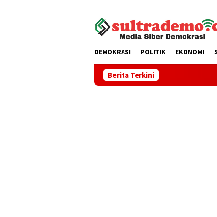
Loncat
tutup
ke
konten
DEMOKRASI
POLITIK
EKONOMI
Berita Terkini
Menuju Badan P