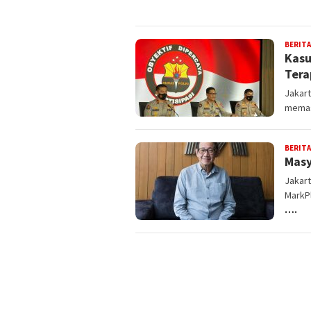
BERITA
Kasu
Tera
Jakart
memas
BERITA
Masy
Jakart
MarkPl
….