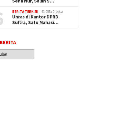
Seha Nur, Salah S…
6
BERITA TERKINI
41,055x Dibaca
Unras di Kantor DPRD
Sultra, Satu Mahasi…
 BERITA