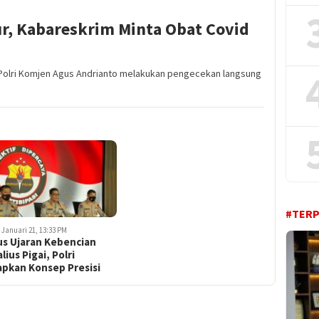
jur, Kabareskrim Minta Obat Covid
 Polri Komjen Agus Andrianto melakukan pengecekan langsung
#TER
6 Januari 21, 13:33 PM
us Ujaran Kebencian
lius Pigai, Polri
apkan Konsep Presisi