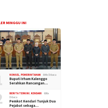
ER MINGGU INI
1
KONSEL
,
PEMERINTAHAN
644x Dibaca
Bupati Irham Kalenggo
Serahkan Rancangan…
2
BERITA TERKINI
,
KENDARI
606x
Dibaca
Pemkot Kendari Tunjuk Dua
Pejabat sebaga…