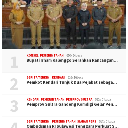
1
KONSEL
,
PEMERINTAHAN
650x Dibaca
Bupati Irham Kalenggo Serahkan Rancangan…
2
BERITA TERKINI
,
KENDARI
616x Dibaca
Pemkot Kendari Tunjuk Dua Pejabat sebaga…
3
KENDARI
,
PEMERINTAHAN
,
PEMPROV SULTRA
530x Dibaca
Pemprov Sultra Gandeng Komdigi Gelar Pen…
4
BERITA TERKINI
,
PEMERINTAHAN
,
SIARAN PERS
517x Dibaca
Ombudsman RI Sulawesi Tenggara Perkuat S…