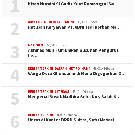
1
Kisah Nuraini Si Gadis Kuat Pemanggul Se…
2
ADVETORIAL
,
BERITA TERKINI
99,098x Dibaca
Ratusan Karyawan PT. VDNI Jadi Korban Ma…
3
NASIONAL
50,342x Dibaca
Akhmad Munir Umumkan Susunan Pengurus
Le…
4
BERITA TERKINI
,
DAERAH
,
METRO
,
MUNA
49,061x Dibaca
Warga Desa Ghonsume di Muna Digegerkan D…
5
BERITA TERKINI
,
LITERASI
45,101x Dibaca
Mengenal Sosok Nadhira Seha Nur, Salah S…
6
BERITA TERKINI
41,082x Dibaca
Unras di Kantor DPRD Sultra, Satu Mahasi…