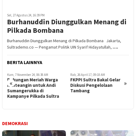
Sel, 27 Agustus 24, 16:39 PM
Burhanuddin Diunggulkan Menang di
Pilkada Bombana
Burhanuddin Diunggulkan Menang di Pilkada Bombana Jakarta,
Sultrademo.co — Pengamat Politik UIN Syarif Hidayatullah,
….
BERITA LAINNYA
Kam, 7 November 24, 06:38 AM
Rab, 26 April 17, 09:18 AM
S
Dukungan Meriah Warga
FKPPI Sultra Bakal Gelar
«
»
Ranteangin untuk Andi
Diskusi Pengelolaan
P
Sumangerukka di
Tambang
d
a
Kampanye Pilkada Sultra
P
DEMOKRASI