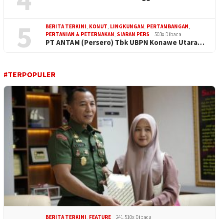
5
BERITA TERKINI
,
KONUT
,
LINGKUNGAN
,
PERTAMBANGAN
,
PERTANIAN & PETERNAKAN
,
SIARAN PERS
503x Dibaca
PT ANTAM (Persero) Tbk UBPN Konawe Utara…
#TERPOPULER
BERITA TERKINI
,
FEATURE
241,510x Dibaca