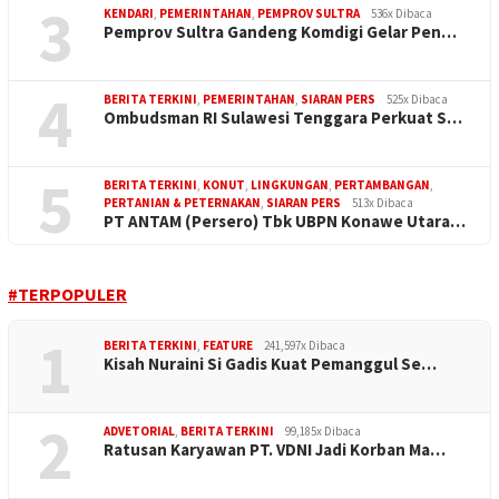
3
KENDARI
,
PEMERINTAHAN
,
PEMPROV SULTRA
536x Dibaca
Pemprov Sultra Gandeng Komdigi Gelar Pen…
4
BERITA TERKINI
,
PEMERINTAHAN
,
SIARAN PERS
525x Dibaca
Ombudsman RI Sulawesi Tenggara Perkuat S…
5
BERITA TERKINI
,
KONUT
,
LINGKUNGAN
,
PERTAMBANGAN
,
PERTANIAN & PETERNAKAN
,
SIARAN PERS
513x Dibaca
PT ANTAM (Persero) Tbk UBPN Konawe Utara…
#TERPOPULER
1
BERITA TERKINI
,
FEATURE
241,597x Dibaca
Kisah Nuraini Si Gadis Kuat Pemanggul Se…
2
ADVETORIAL
,
BERITA TERKINI
99,185x Dibaca
Ratusan Karyawan PT. VDNI Jadi Korban Ma…