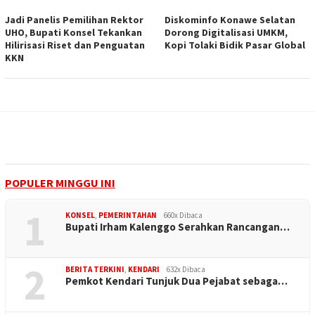
Jadi Panelis Pemilihan Rektor
Diskominfo Konawe Selatan
UHO, Bupati Konsel Tekankan
Dorong Digitalisasi UMKM,
Hilirisasi Riset dan Penguatan
Kopi Tolaki Bidik Pasar Global
KKN
POPULER MINGGU INI
1
KONSEL
,
PEMERINTAHAN
660x Dibaca
Bupati Irham Kalenggo Serahkan Rancangan…
2
BERITA TERKINI
,
KENDARI
632x Dibaca
Pemkot Kendari Tunjuk Dua Pejabat sebaga…