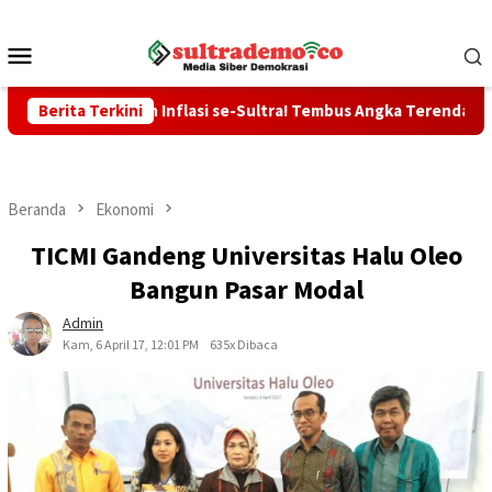
Loncat
ke
Menu
konten
Mobile
gendalian Inflasi se-Sultra! Tembus Angka Terendah 1,49% di Ju
Berita Terkini
Beranda
Ekonomi
TICMI Gandeng Universitas Halu Oleo
Bangun Pasar Modal
Admin
Kam, 6 April 17, 12:01 PM
635x Dibaca