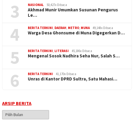
3
NASIONAL
50,427x Dibaca
Akhmad Munir Umumkan Susunan Pengurus
Le…
4
BERITA TERKINI
,
DAERAH
,
METRO
,
MUNA
49,148x Dibaca
Warga Desa Ghonsume di Muna Digegerkan D…
5
BERITA TERKINI
,
LITERASI
45,186x Dibaca
Mengenal Sosok Nadhira Seha Nur, Salah S…
6
BERITA TERKINI
41,170x Dibaca
Unras di Kantor DPRD Sultra, Satu Mahasi…
ARSIP BERITA
Arsip
Berita