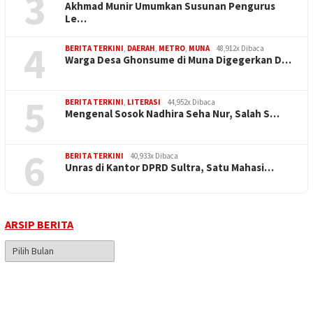
3
Akhmad Munir Umumkan Susunan Pengurus
Le…
4
BERITA TERKINI
,
DAERAH
,
METRO
,
MUNA
48,912x Dibaca
Warga Desa Ghonsume di Muna Digegerkan D…
5
BERITA TERKINI
,
LITERASI
44,952x Dibaca
Mengenal Sosok Nadhira Seha Nur, Salah S…
6
BERITA TERKINI
40,933x Dibaca
Unras di Kantor DPRD Sultra, Satu Mahasi…
ARSIP BERITA
Arsip
Berita