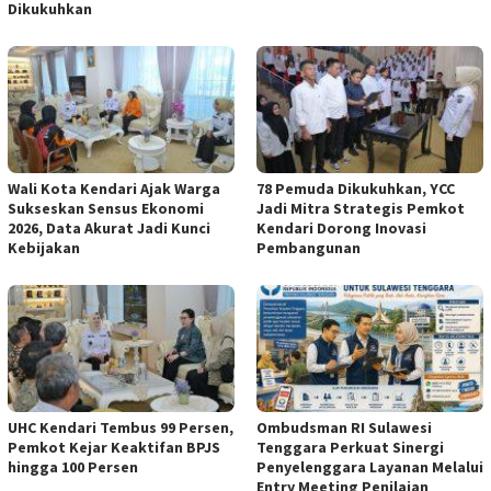
Dikukuhkan
Wali Kota Kendari Ajak Warga
78 Pemuda Dikukuhkan, YCC
Sukseskan Sensus Ekonomi
Jadi Mitra Strategis Pemkot
2026, Data Akurat Jadi Kunci
Kendari Dorong Inovasi
Kebijakan
Pembangunan
UHC Kendari Tembus 99 Persen,
Ombudsman RI Sulawesi
Pemkot Kejar Keaktifan BPJS
Tenggara Perkuat Sinergi
hingga 100 Persen
Penyelenggara Layanan Melalui
Entry Meeting Penilaian