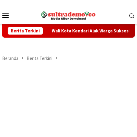
Loncat
ke
Menu
konten
Mobile
PPO
Berita Terkini
Wali Kota Kendari Ajak Warga Sukseskan Sensus Ekono
Beranda
Berita Terkini