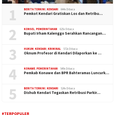
1
BERITA TERKINI
,
KENDARI
644x Dibaca
Pemkot Kendari Gratiskan Los dan Retribu…
2
KONSEL
,
PEMERINTAHAN
625x Dibaca
Bupati Irham Kalenggo Serahkan Rancangan…
3
HUKUM
,
KENDARI
,
KRIMINAL
572x Dibaca
Oknum Profesor di Kendari Dilaporkan ke …
4
KONAWE
,
PEMERINTAHAN
549x Dibaca
Pemkab Konawe dan BPR Bahteramas Luncurk…
5
BERITA TERKINI
,
KENDARI
524x Dibaca
Dishub Kendari Tegaskan Retribusi Parkir…
#TERPOPULER