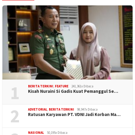
1
BERITA TERKINI
,
FEATURE
241,361x Dibaca
Kisah Nuraini Si Gadis Kuat Pemanggul Se…
2
ADVETORIAL
,
BERITA TERKINI
98,947x Dibaca
Ratusan Karyawan PT. VDNI Jadi Korban Ma…
NASIONAL
50,195x Dibaca