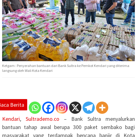
Ketgam : Penyerahan bantuan dari Bank Sultra ke Pemkot Kendari yang diterima
langsung oleh Wali Kota Kendari
Baca Berita
Kendari
,
Sultrademo.co
– Bank Sultra menyalurkan
bantuan tahap awal berupa 300 paket sembako bagi
masyarakat yang terdampak bencana banjir di Kota