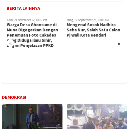
BERITA LAINNYA
Kam, 24 November 22, 14:57 PM
Ming, 17 September 23, 10:05 AM
K
Warga Desa Ghonsume di
Mengenal Sosok Nadhira
U
Muna Digegerkan Dengan
Seha Nur, Salah Satu Calon
S
Penemuan Foto Cakades
Pj Wali Kota Kendari
U
yang Diduga Ilmu Sihir,
«
»
Begini Penjelasan PPKD
I
DEMOKRASI