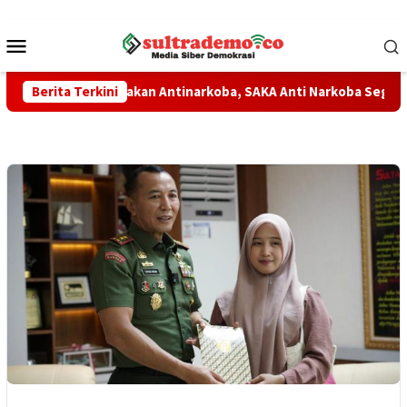
Loncat
ke
Menu
konten
Mobile
uat Gerakan Antinarkoba, SAKA Anti Narkoba Segera Dikukuhka
Berita Terkini