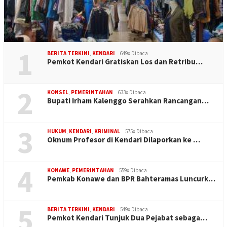
1
BERITA TERKINI
,
KENDARI
649x Dibaca
Pemkot Kendari Gratiskan Los dan Retribu…
2
KONSEL
,
PEMERINTAHAN
633x Dibaca
Bupati Irham Kalenggo Serahkan Rancangan…
3
HUKUM
,
KENDARI
,
KRIMINAL
575x Dibaca
Oknum Profesor di Kendari Dilaporkan ke …
4
KONAWE
,
PEMERINTAHAN
559x Dibaca
Pemkab Konawe dan BPR Bahteramas Luncurk…
5
BERITA TERKINI
,
KENDARI
549x Dibaca
Pemkot Kendari Tunjuk Dua Pejabat sebaga…