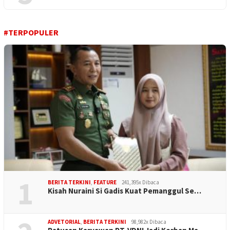
#TERPOPULER
1
BERITA TERKINI
,
FEATURE
241,395x Dibaca
Kisah Nuraini Si Gadis Kuat Pemanggul Se…
ADVETORIAL
,
BERITA TERKINI
98,982x Dibaca