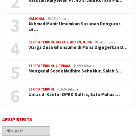
2
Ratusan Karyawan PT. VDNI Jadi Korban Ma…
3
NASIONAL
50,229x Dibaca
Akhmad Munir Umumkan Susunan Pengurus
Le…
4
BERITA TERKINI
,
DAERAH
,
METRO
,
MUNA
48,946x Dibaca
Warga Desa Ghonsume di Muna Digegerkan D…
5
BERITA TERKINI
,
LITERASI
44,986x Dibaca
Mengenal Sosok Nadhira Seha Nur, Salah S…
6
BERITA TERKINI
40,969x Dibaca
Unras di Kantor DPRD Sultra, Satu Mahasi…
ARSIP BERITA
Arsip
Berita