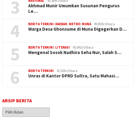
3
NASIONAL
50,284x Dibaca
Akhmad Munir Umumkan Susunan Pengurus
Le…
4
BERITA TERKINI
,
DAERAH
,
METRO
,
MUNA
49,003x Dibaca
Warga Desa Ghonsume di Muna Digegerkan D…
5
BERITA TERKINI
,
LITERASI
45,042x Dibaca
Mengenal Sosok Nadhira Seha Nur, Salah S…
6
BERITA TERKINI
41,025x Dibaca
Unras di Kantor DPRD Sultra, Satu Mahasi…
ARSIP BERITA
Arsip
Berita