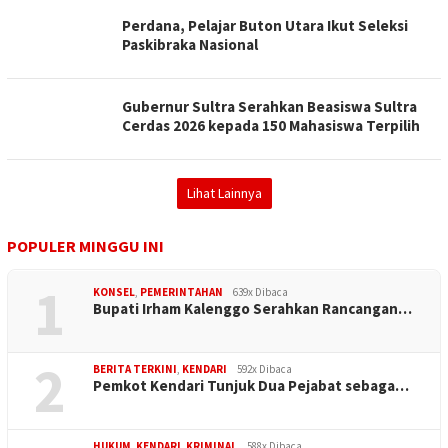
Perdana, Pelajar Buton Utara Ikut Seleksi
Paskibraka Nasional
Gubernur Sultra Serahkan Beasiswa Sultra
Cerdas 2026 kepada 150 Mahasiswa Terpilih
Lihat Lainnya
POPULER MINGGU INI
1
KONSEL
,
PEMERINTAHAN
639x Dibaca
Bupati Irham Kalenggo Serahkan Rancangan…
2
BERITA TERKINI
,
KENDARI
592x Dibaca
Pemkot Kendari Tunjuk Dua Pejabat sebaga…
HUKUM
,
KENDARI
,
KRIMINAL
588x Dibaca