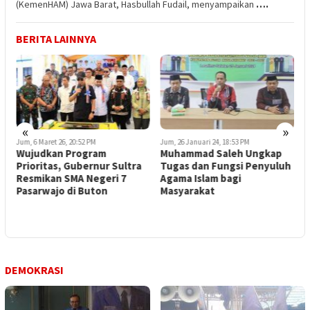
(KemenHAM) Jawa Barat, Hasbullah Fudail, menyampaikan
….
BERITA LAINNYA
«
»
Jum, 6 Maret 26, 20:52 PM
Jum, 26 Januari 24, 18:53 PM
K
Wujudkan Program
Muhammad Saleh Ungkap
P
Prioritas, Gubernur Sultra
Tugas dan Fungsi Penyuluh
M
Resmikan SMA Negeri 7
Agama Islam bagi
J
Pasarwajo di Buton
Masyarakat
DEMOKRASI