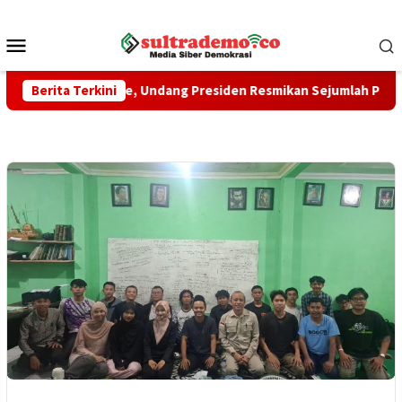
Loncat
ke
Menu
konten
Mobile
rans Marine, Undang Presiden Resmikan Sejumlah Proyek Strateg
Berita Terkini