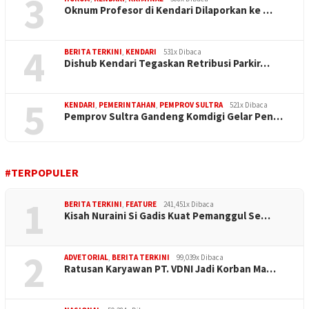
3
Oknum Profesor di Kendari Dilaporkan ke …
4
BERITA TERKINI
,
KENDARI
531x Dibaca
Dishub Kendari Tegaskan Retribusi Parkir…
5
KENDARI
,
PEMERINTAHAN
,
PEMPROV SULTRA
521x Dibaca
Pemprov Sultra Gandeng Komdigi Gelar Pen…
#TERPOPULER
1
BERITA TERKINI
,
FEATURE
241,451x Dibaca
Kisah Nuraini Si Gadis Kuat Pemanggul Se…
2
ADVETORIAL
,
BERITA TERKINI
99,039x Dibaca
Ratusan Karyawan PT. VDNI Jadi Korban Ma…