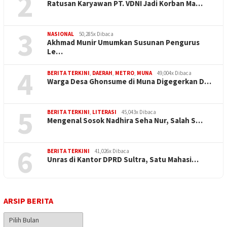
2
Ratusan Karyawan PT. VDNI Jadi Korban Ma…
3
NASIONAL
50,285x Dibaca
Akhmad Munir Umumkan Susunan Pengurus
Le…
4
BERITA TERKINI
,
DAERAH
,
METRO
,
MUNA
49,004x Dibaca
Warga Desa Ghonsume di Muna Digegerkan D…
5
BERITA TERKINI
,
LITERASI
45,043x Dibaca
Mengenal Sosok Nadhira Seha Nur, Salah S…
6
BERITA TERKINI
41,026x Dibaca
Unras di Kantor DPRD Sultra, Satu Mahasi…
ARSIP BERITA
Arsip