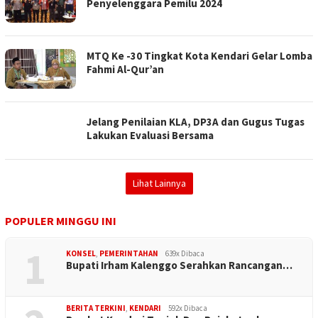
Penyelenggara Pemilu 2024
MTQ Ke -30 Tingkat Kota Kendari Gelar Lomba
Fahmi Al-Qur’an
Jelang Penilaian KLA, DP3A dan Gugus Tugas
Lakukan Evaluasi Bersama
Lihat Lainnya
POPULER MINGGU INI
1
KONSEL
,
PEMERINTAHAN
639x Dibaca
Bupati Irham Kalenggo Serahkan Rancangan…
BERITA TERKINI
,
KENDARI
592x Dibaca