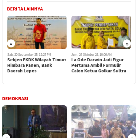
BERITA LAINNYA
«
»
Sab, 20 September 25, 12:27 PM
Jum, 24 Oktober 25, 10:06 AM
S
l
Sekjen FKDK Wilayah Timur:
La Ode Darwin Jadi Figur
D
Himbara Panen, Bank
Pertama Ambil Formulir
K
a
Daerah Lepes
Calon Ketua Golkar Sultra
D
E
DEMOKRASI
«
»