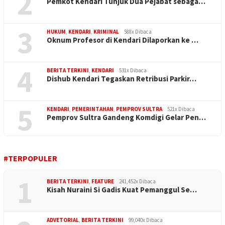
2
Pemkot Kendari Tunjuk Dua Pejabat sebaga…
3
HUKUM
,
KENDARI
,
KRIMINAL
588x Dibaca
Oknum Profesor di Kendari Dilaporkan ke …
4
BERITA TERKINI
,
KENDARI
531x Dibaca
Dishub Kendari Tegaskan Retribusi Parkir…
5
KENDARI
,
PEMERINTAHAN
,
PEMPROV SULTRA
521x Dibaca
Pemprov Sultra Gandeng Komdigi Gelar Pen…
#TERPOPULER
1
BERITA TERKINI
,
FEATURE
241,452x Dibaca
Kisah Nuraini Si Gadis Kuat Pemanggul Se…
ADVETORIAL
,
BERITA TERKINI
99,040x Dibaca