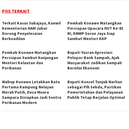
POS TERKAIT
‎Terkait Kasus Sukajaya, Kanwil
Pemkab Konawe Matangkan
Kementerian HAM Jabar
Persiapan Upacara HUT Ke-81
‎Dorong Penyelesaian
RI, KNMP Sorue Jaya Siap
Berkeadilan
Sambut Menteri KKP
Pemkab Konawe Matangkan
Bupati Yusran Apresiasi
Persiapan Sambut Kunjungan
Pelopor Bank Sampah, Ajak
Menteri Kelautan dan
Masyarakat Jadikan Sampah
Perikanan
Bernilai Ekonomi
Wabup Konawe Letakkan Batu
Bupati Konsel Tunjuk Narlian
Pertama Kampung Nelayan
sebagai Plh Sekda, Pastikan
Merah Putih, Desa Muara
Pemerintahan dan Pelayanan
Sampara Disiapkan Jadi Sentra
Publik Tetap Berjalan Optimal
Perikanan Modern