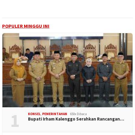
POPULER MINGGU INI
1
KONSEL
,
PEMERINTAHAN
650x Dibaca
Bupati Irham Kalenggo Serahkan Rancangan…