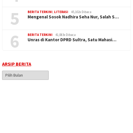
5
BERITA TERKINI
,
LITERASI
45,102x Dibaca
Mengenal Sosok Nadhira Seha Nur, Salah S…
6
BERITA TERKINI
41,083x Dibaca
Unras di Kantor DPRD Sultra, Satu Mahasi…
ARSIP BERITA
Arsip
Berita