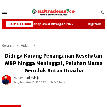
Loncat
ke
Menu
konten
Mobile
bangunan Tahap Awal Ditarget 2027
Berita Terkini
Digitalisasi Penerim
Beranda
Hukum
Diduga Kurang Penanganan Kesehatan
WBP hingga Meninggal, Puluhan Massa
Geruduk Rutan Unaaha
Muhammad Sulhijah
Sen, 4 Agustus 25, 22:25 PM
1,960x Dibaca