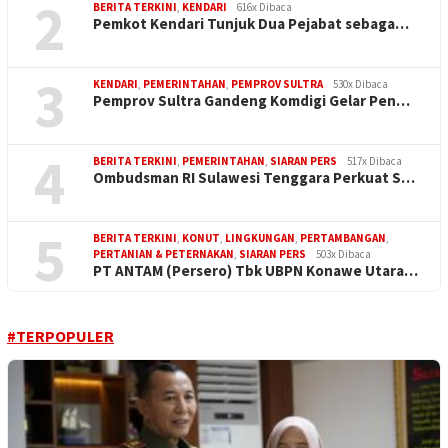
2
BERITA TERKINI
,
KENDARI
616x Dibaca
Pemkot Kendari Tunjuk Dua Pejabat sebaga…
3
KENDARI
,
PEMERINTAHAN
,
PEMPROV SULTRA
530x Dibaca
Pemprov Sultra Gandeng Komdigi Gelar Pen…
4
BERITA TERKINI
,
PEMERINTAHAN
,
SIARAN PERS
517x Dibaca
Ombudsman RI Sulawesi Tenggara Perkuat S…
5
BERITA TERKINI
,
KONUT
,
LINGKUNGAN
,
PERTAMBANGAN
,
PERTANIAN & PETERNAKAN
,
SIARAN PERS
503x Dibaca
PT ANTAM (Persero) Tbk UBPN Konawe Utara…
#TERPOPULER