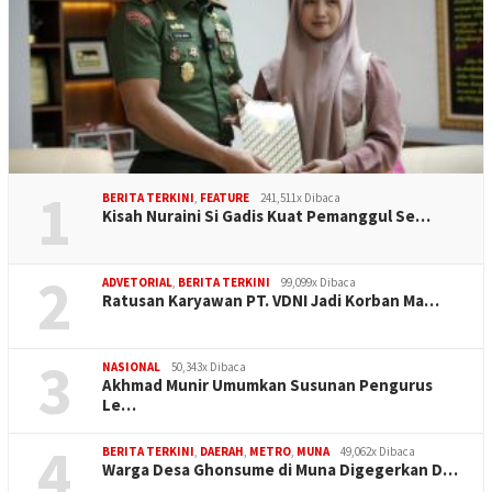
1
BERITA TERKINI
,
FEATURE
241,511x Dibaca
Kisah Nuraini Si Gadis Kuat Pemanggul Se…
2
ADVETORIAL
,
BERITA TERKINI
99,099x Dibaca
Ratusan Karyawan PT. VDNI Jadi Korban Ma…
3
NASIONAL
50,343x Dibaca
Akhmad Munir Umumkan Susunan Pengurus
Le…
4
BERITA TERKINI
,
DAERAH
,
METRO
,
MUNA
49,062x Dibaca
Warga Desa Ghonsume di Muna Digegerkan D…