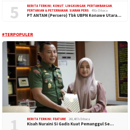
5
BERITA TERKINI
,
KONUT
,
LINGKUNGAN
,
PERTAMBANGAN
,
PERTANIAN & PETERNAKAN
,
SIARAN PERS
491x Dibaca
PT ANTAM (Persero) Tbk UBPN Konawe Utara…
#TERPOPULER
1
BERITA TERKINI
,
FEATURE
241,487x Dibaca
Kisah Nuraini Si Gadis Kuat Pemanggul Se…