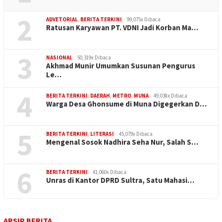
2
ADVETORIAL
,
BERITA TERKINI
99,075x Dibaca
Ratusan Karyawan PT. VDNI Jadi Korban Ma…
3
NASIONAL
50,319x Dibaca
Akhmad Munir Umumkan Susunan Pengurus
Le…
4
BERITA TERKINI
,
DAERAH
,
METRO
,
MUNA
49,038x Dibaca
Warga Desa Ghonsume di Muna Digegerkan D…
5
BERITA TERKINI
,
LITERASI
45,079x Dibaca
Mengenal Sosok Nadhira Seha Nur, Salah S…
6
BERITA TERKINI
41,060x Dibaca
Unras di Kantor DPRD Sultra, Satu Mahasi…
ARSIP BERITA