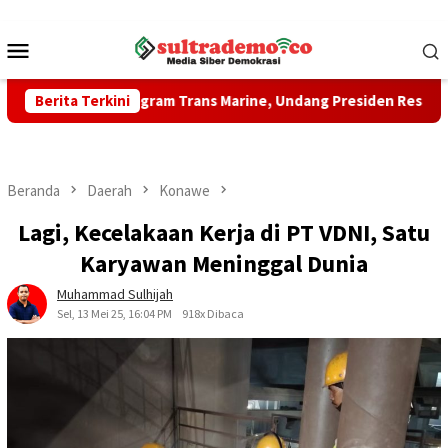
Loncat
ke
Menu
konten
Mobile
g Program Trans Marine, Undang Presiden Resmikan Sejumlah Pr
Berita Terkini
Beranda
Daerah
Konawe
Lagi, Kecelakaan Kerja di PT VDNI, Satu
Karyawan Meninggal Dunia
Muhammad Sulhijah
Sel, 13 Mei 25, 16:04 PM
918x Dibaca