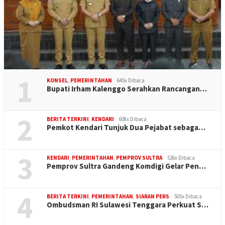
1
KONSEL
,
PEMERINTAHAN
645x Dibaca
Bupati Irham Kalenggo Serahkan Rancangan…
2
BERITA TERKINI
,
KENDARI
608x Dibaca
Pemkot Kendari Tunjuk Dua Pejabat sebaga…
3
KENDARI
,
PEMERINTAHAN
,
PEMPROV SULTRA
526x Dibaca
Pemprov Sultra Gandeng Komdigi Gelar Pen…
4
BERITA TERKINI
,
PEMERINTAHAN
,
SIARAN PERS
505x Dibaca
Ombudsman RI Sulawesi Tenggara Perkuat S…