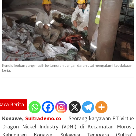
Kondisi korban yang masih berlumuran dengan darah usai mengalami kecelakaan
kerja.
Baca Berita
Konawe,
Sultrademo.co
— Seorang karyawan PT Virtue
Dragon Nickel Industry (VDNI) di Kecamatan Morosi,
Kabupaten Konawe, Sulawesi Tenggara (Sultra),