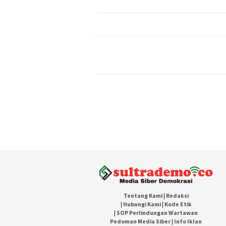
Tentang Kami
|
Redaksi
|
Hubungi Kami
|
Kode Etik
|
SOP Perlindungan Wartawan
Pedoman Media Siber
|
Info Iklan