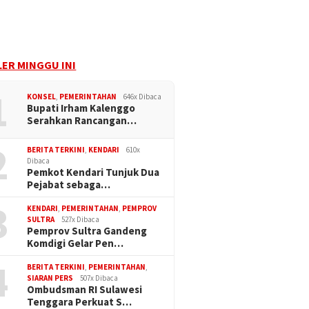
ER MINGGU INI
1
KONSEL
,
PEMERINTAHAN
646x Dibaca
Bupati Irham Kalenggo
Serahkan Rancangan…
2
BERITA TERKINI
,
KENDARI
610x
Dibaca
Pemkot Kendari Tunjuk Dua
Pejabat sebaga…
3
KENDARI
,
PEMERINTAHAN
,
PEMPROV
SULTRA
527x Dibaca
Pemprov Sultra Gandeng
Komdigi Gelar Pen…
4
BERITA TERKINI
,
PEMERINTAHAN
,
SIARAN PERS
507x Dibaca
Ombudsman RI Sulawesi
Tenggara Perkuat S…