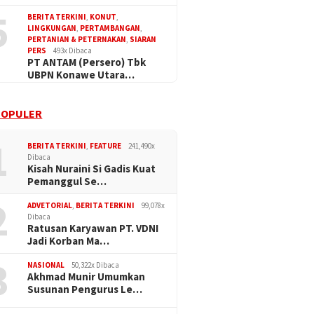
5
BERITA TERKINI
,
KONUT
,
LINGKUNGAN
,
PERTAMBANGAN
,
PERTANIAN & PETERNAKAN
,
SIARAN
PERS
493x Dibaca
PT ANTAM (Persero) Tbk
UBPN Konawe Utara…
POPULER
1
BERITA TERKINI
,
FEATURE
241,490x
Dibaca
Kisah Nuraini Si Gadis Kuat
Pemanggul Se…
2
ADVETORIAL
,
BERITA TERKINI
99,078x
Dibaca
Ratusan Karyawan PT. VDNI
Jadi Korban Ma…
3
NASIONAL
50,322x Dibaca
Akhmad Munir Umumkan
Susunan Pengurus Le…