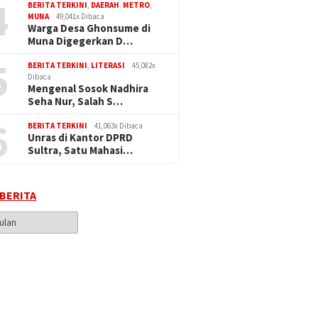
4
BERITA TERKINI
,
DAERAH
,
METRO
,
MUNA
49,041x Dibaca
Warga Desa Ghonsume di
Muna Digegerkan D…
5
BERITA TERKINI
,
LITERASI
45,082x
Dibaca
Mengenal Sosok Nadhira
Seha Nur, Salah S…
6
BERITA TERKINI
41,063x Dibaca
Unras di Kantor DPRD
Sultra, Satu Mahasi…
 BERITA