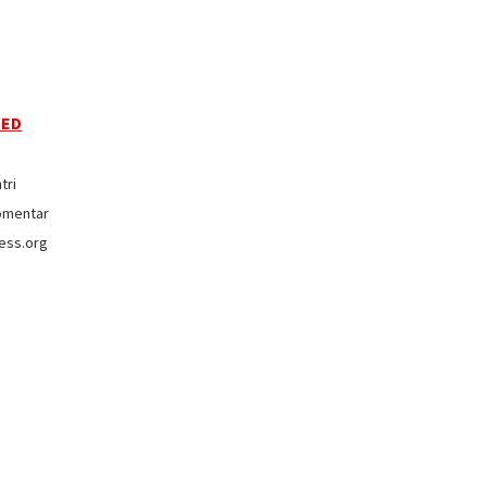
EED
tri
omentar
ess.org