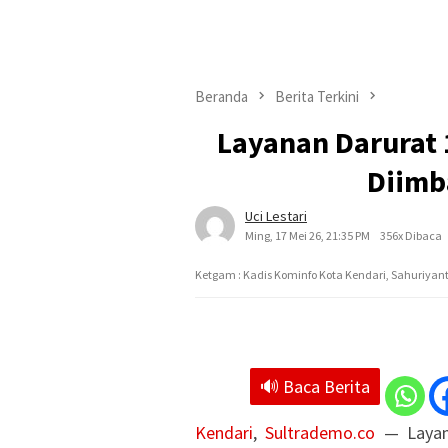
Beranda
Berita Terkini
Layanan Darurat
Diimb
Uci Lestari
Ming, 17 Mei 26, 21:35 PM
356x Dibaca
Ketgam : Kadis Kominfo Kota Kendari, Sahuriyan
🔊 Baca Berita
Kendari
,
Sultrademo.co
— Layana