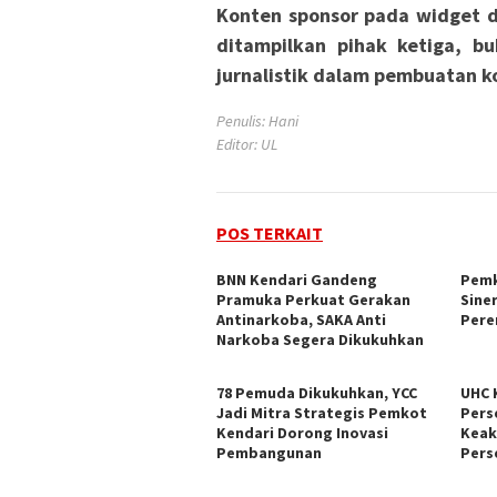
Konten sponsor pada widget d
ditampilkan pihak ketiga, bu
jurnalistik dalam pembuatan ko
Penulis: Hani
Editor: UL
POS TERKAIT
BNN Kendari Gandeng
Pemk
Pramuka Perkuat Gerakan
Sine
Antinarkoba, SAKA Anti
Pere
Narkoba Segera Dikukuhkan
78 Pemuda Dikukuhkan, YCC
UHC 
Jadi Mitra Strategis Pemkot
Pers
Kendari Dorong Inovasi
Keak
Pembangunan
Pers