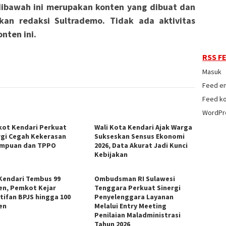
ibawah ini merupakan konten yang dibuat dan
kan redaksi Sultrademo. Tidak ada aktivitas
nten ini.
RSS F
Masuk
Feed en
Feed k
WordPr
ot Kendari Perkuat
Wali Kota Kendari Ajak Warga
rgi Cegah Kekerasan
Sukseskan Sensus Ekonomi
mpuan dan TPPO
2026, Data Akurat Jadi Kunci
Kebijakan
Kendari Tembus 99
Ombudsman RI Sulawesi
en, Pemkot Kejar
Tenggara Perkuat Sinergi
tifan BPJS hingga 100
Penyelenggara Layanan
en
Melalui Entry Meeting
Penilaian Maladministrasi
Tahun 2026