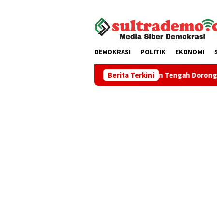
Loncat
tutup
ke
konten
DEMOKRASI
POLITIK
EKONOMI
 Pasar Ekspor
Bupati Buton Tengah Dorong Program Tran
Berita Terkini