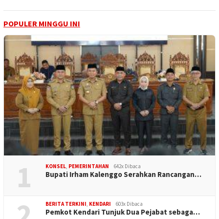
POPULER MINGGU INI
1
KONSEL
,
PEMERINTAHAN
642x Dibaca
Bupati Irham Kalenggo Serahkan Rancangan…
2
BERITA TERKINI
,
KENDARI
603x Dibaca
Pemkot Kendari Tunjuk Dua Pejabat sebaga…