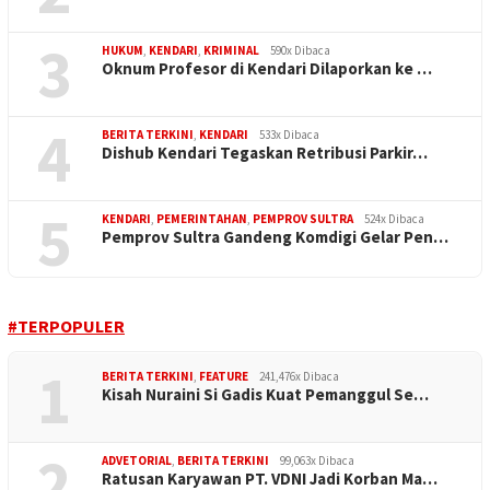
3
HUKUM
,
KENDARI
,
KRIMINAL
590x Dibaca
Oknum Profesor di Kendari Dilaporkan ke …
4
BERITA TERKINI
,
KENDARI
533x Dibaca
Dishub Kendari Tegaskan Retribusi Parkir…
5
KENDARI
,
PEMERINTAHAN
,
PEMPROV SULTRA
524x Dibaca
Pemprov Sultra Gandeng Komdigi Gelar Pen…
#TERPOPULER
1
BERITA TERKINI
,
FEATURE
241,476x Dibaca
Kisah Nuraini Si Gadis Kuat Pemanggul Se…
2
ADVETORIAL
,
BERITA TERKINI
99,063x Dibaca
Ratusan Karyawan PT. VDNI Jadi Korban Ma…