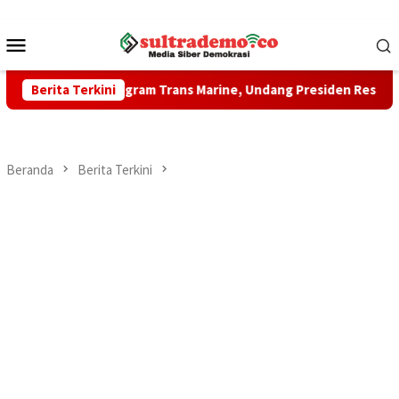
Loncat
ke
Menu
konten
Mobile
 Dorong Program Trans Marine, Undang Presiden Resmikan Sejum
Berita Terkini
Beranda
Berita Terkini