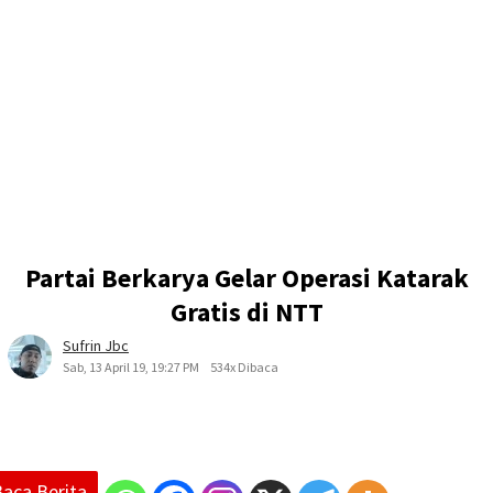
Partai Berkarya Gelar Operasi Katarak
Gratis di NTT
Sufrin Jbc
Sab, 13 April 19, 19:27 PM
534x Dibaca
Baca Berita