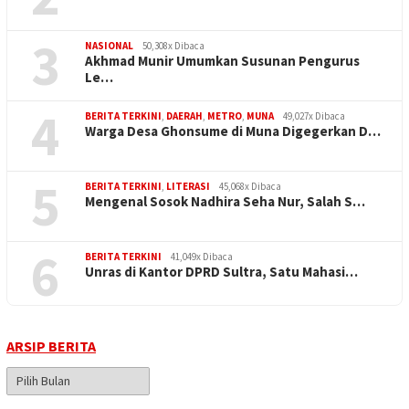
3
NASIONAL
50,308x Dibaca
Akhmad Munir Umumkan Susunan Pengurus
Le…
4
BERITA TERKINI
,
DAERAH
,
METRO
,
MUNA
49,027x Dibaca
Warga Desa Ghonsume di Muna Digegerkan D…
5
BERITA TERKINI
,
LITERASI
45,068x Dibaca
Mengenal Sosok Nadhira Seha Nur, Salah S…
6
BERITA TERKINI
41,049x Dibaca
Unras di Kantor DPRD Sultra, Satu Mahasi…
ARSIP BERITA
Arsip
Berita