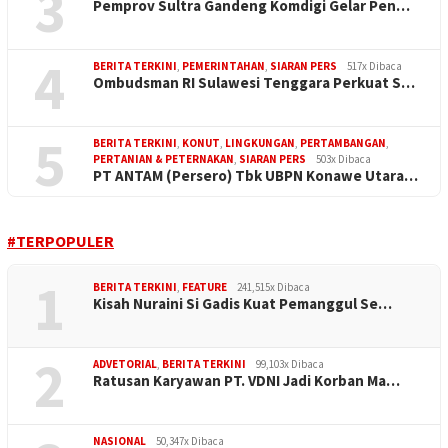
3
Pemprov Sultra Gandeng Komdigi Gelar Pen…
4
BERITA TERKINI
,
PEMERINTAHAN
,
SIARAN PERS
517x Dibaca
Ombudsman RI Sulawesi Tenggara Perkuat S…
5
BERITA TERKINI
,
KONUT
,
LINGKUNGAN
,
PERTAMBANGAN
,
PERTANIAN & PETERNAKAN
,
SIARAN PERS
503x Dibaca
PT ANTAM (Persero) Tbk UBPN Konawe Utara…
#TERPOPULER
1
BERITA TERKINI
,
FEATURE
241,515x Dibaca
Kisah Nuraini Si Gadis Kuat Pemanggul Se…
2
ADVETORIAL
,
BERITA TERKINI
99,103x Dibaca
Ratusan Karyawan PT. VDNI Jadi Korban Ma…
NASIONAL
50,347x Dibaca