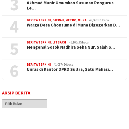
3
Akhmad Munir Umumkan Susunan Pengurus
Le…
4
BERITA TERKINI
,
DAERAH
,
METRO
,
MUNA
49,066x Dibaca
Warga Desa Ghonsume di Muna Digegerkan D…
5
BERITA TERKINI
,
LITERASI
45,106x Dibaca
Mengenal Sosok Nadhira Seha Nur, Salah S…
6
BERITA TERKINI
41,087x Dibaca
Unras di Kantor DPRD Sultra, Satu Mahasi…
ARSIP BERITA
Arsip
Berita