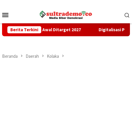
Loncat
ke
Menu
konten
Mobile
n Tahap Awal Ditarget 2027
Berita Terkini
Digitalisasi Penerimaan Dae
Beranda
Daerah
Kolaka