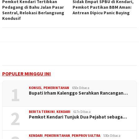
Pemkot Kendari Tertibkan
Sidak Empat SPBU di Kendari,
Pedagang di Bahu Jalan Pasar
Pemkot Pastikan BBM Aman:
Sentral, Relokasi Berlangsung
Antrean Dipicu Panic Buying
Kondusif
POPULER MINGGU INI
1
KONSEL
,
PEMERINTAHAN
650x Dibaca
Bupati Irham Kalenggo Serahkan Rancangan…
2
BERITA TERKINI
,
KENDARI
617x Dibaca
Pemkot Kendari Tunjuk Dua Pejabat sebaga…
KENDARI
,
PEMERINTAHAN
,
PEMPROV SULTRA
530x Dibaca