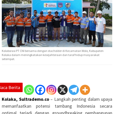
Kolaborasi PT CNI bersama dengan stacholder di Kecamatan Wolo, Kabupaten
Kolaka dalam meningkatakan kesejahteraan dan taraf hidup masyarakat
setempat.
Baca Berita
Kolaka, Sultrademo.co
– Langkah penting dalam upaya
memanfaatkan potensi tambang Indonesia secara
optimal terjadi dengan groundbreaking pembangunan