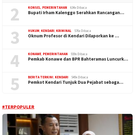
2
KONSEL
,
PEMERINTAHAN
634x Dibaca
Bupati Irham Kalenggo Serahkan Rancangan…
3
HUKUM
,
KENDARI
,
KRIMINAL
576x Dibaca
Oknum Profesor di Kendari Dilaporkan ke …
4
KONAWE
,
PEMERINTAHAN
559x Dibaca
Pemkab Konawe dan BPR Bahteramas Luncurk…
5
BERITA TERKINI
,
KENDARI
549x Dibaca
Pemkot Kendari Tunjuk Dua Pejabat sebaga…
#TERPOPULER