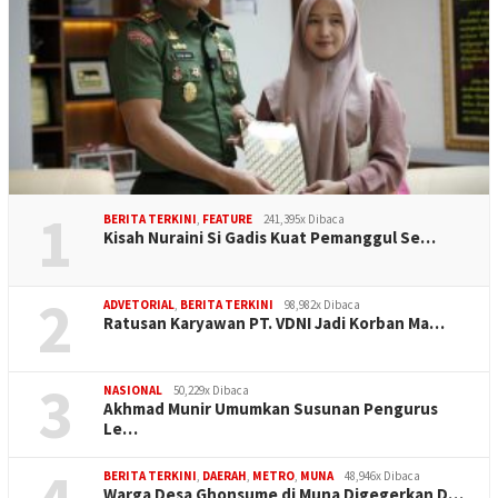
1
BERITA TERKINI
,
FEATURE
241,395x Dibaca
Kisah Nuraini Si Gadis Kuat Pemanggul Se…
2
ADVETORIAL
,
BERITA TERKINI
98,982x Dibaca
Ratusan Karyawan PT. VDNI Jadi Korban Ma…
3
NASIONAL
50,229x Dibaca
Akhmad Munir Umumkan Susunan Pengurus
Le…
BERITA TERKINI
,
DAERAH
,
METRO
,
MUNA
48,946x Dibaca
Warga Desa Ghonsume di Muna Digegerkan D…