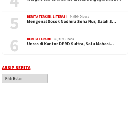
4
5
BERITA TERKINI
,
LITERASI
44,986x Dibaca
Mengenal Sosok Nadhira Seha Nur, Salah S…
6
BERITA TERKINI
40,969x Dibaca
Unras di Kantor DPRD Sultra, Satu Mahasi…
ARSIP BERITA
Arsip
Berita