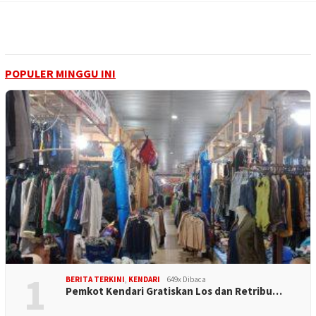
POPULER MINGGU INI
1
BERITA TERKINI
,
KENDARI
649x Dibaca
Pemkot Kendari Gratiskan Los dan Retribu…