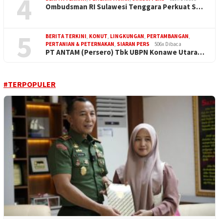
4
Ombudsman RI Sulawesi Tenggara Perkuat S…
5
BERITA TERKINI
,
KONUT
,
LINGKUNGAN
,
PERTAMBANGAN
,
PERTANIAN & PETERNAKAN
,
SIARAN PERS
506x Dibaca
PT ANTAM (Persero) Tbk UBPN Konawe Utara…
#TERPOPULER