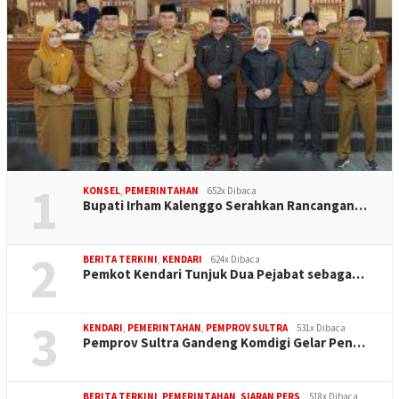
1
KONSEL
,
PEMERINTAHAN
652x Dibaca
Bupati Irham Kalenggo Serahkan Rancangan…
2
BERITA TERKINI
,
KENDARI
624x Dibaca
Pemkot Kendari Tunjuk Dua Pejabat sebaga…
3
KENDARI
,
PEMERINTAHAN
,
PEMPROV SULTRA
531x Dibaca
Pemprov Sultra Gandeng Komdigi Gelar Pen…
BERITA TERKINI
,
PEMERINTAHAN
,
SIARAN PERS
518x Dibaca