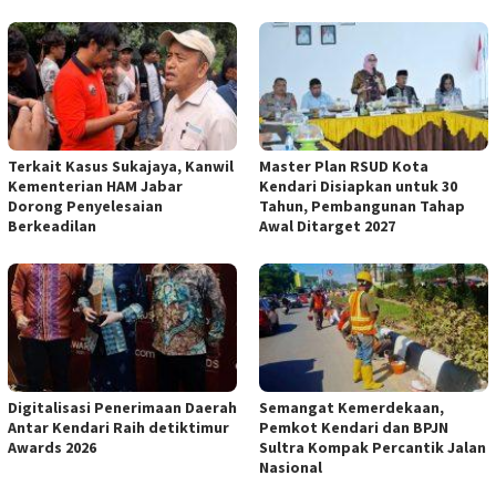
‎Terkait Kasus Sukajaya, Kanwil
Master Plan RSUD Kota
Kementerian HAM Jabar
Kendari Disiapkan untuk 30
‎Dorong Penyelesaian
Tahun, Pembangunan Tahap
Berkeadilan
Awal Ditarget 2027
Digitalisasi Penerimaan Daerah
Semangat Kemerdekaan,
Antar Kendari Raih detiktimur
Pemkot Kendari dan BPJN
Awards 2026
Sultra Kompak Percantik Jalan
Nasional