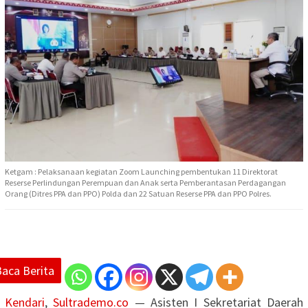
Ketgam : Pelaksanaan kegiatan Zoom Launching pembentukan 11 Direktorat
Reserse Perlindungan Perempuan dan Anak serta Pemberantasan Perdagangan
Orang (Ditres PPA dan PPO) Polda dan 22 Satuan Reserse PPA dan PPO Polres.
Baca Berita
Kendari
,
Sultrademo.co
— Asisten I Sekretariat Daerah