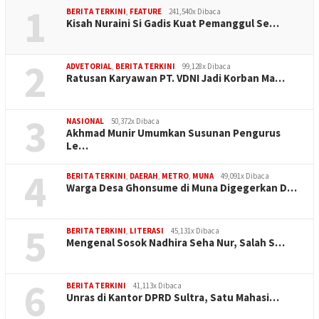
1
BERITA TERKINI
,
FEATURE
241,540x Dibaca
Kisah Nuraini Si Gadis Kuat Pemanggul Se…
2
ADVETORIAL
,
BERITA TERKINI
99,128x Dibaca
Ratusan Karyawan PT. VDNI Jadi Korban Ma…
3
NASIONAL
50,372x Dibaca
Akhmad Munir Umumkan Susunan Pengurus
Le…
4
BERITA TERKINI
,
DAERAH
,
METRO
,
MUNA
49,091x Dibaca
Warga Desa Ghonsume di Muna Digegerkan D…
5
BERITA TERKINI
,
LITERASI
45,131x Dibaca
Mengenal Sosok Nadhira Seha Nur, Salah S…
6
BERITA TERKINI
41,113x Dibaca
Unras di Kantor DPRD Sultra, Satu Mahasi…