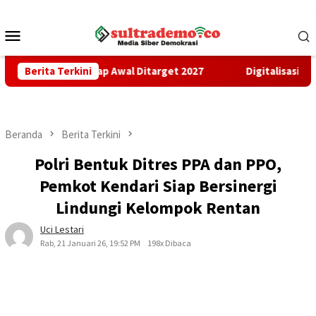
Loncat
ke
Menu
konten
Mobile
nan Tahap Awal Ditarget 2027
Berita Terkini
Digitalisasi Penerimaan D
Beranda
Berita Terkini
Polri Bentuk Ditres PPA dan PPO,
Pemkot Kendari Siap Bersinergi
Lindungi Kelompok Rentan
Uci Lestari
Rab, 21 Januari 26, 19:52 PM
198x Dibaca