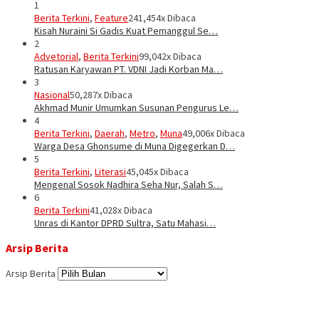
1
Berita Terkini
,
Feature
241,454x Dibaca
Kisah Nuraini Si Gadis Kuat Pemanggul Se…
2
Advetorial
,
Berita Terkini
99,042x Dibaca
Ratusan Karyawan PT. VDNI Jadi Korban Ma…
3
Nasional
50,287x Dibaca
Akhmad Munir Umumkan Susunan Pengurus Le…
4
Berita Terkini
,
Daerah
,
Metro
,
Muna
49,006x Dibaca
Warga Desa Ghonsume di Muna Digegerkan D…
5
Berita Terkini
,
Literasi
45,045x Dibaca
Mengenal Sosok Nadhira Seha Nur, Salah S…
6
Berita Terkini
41,028x Dibaca
Unras di Kantor DPRD Sultra, Satu Mahasi…
Arsip Berita
Arsip Berita