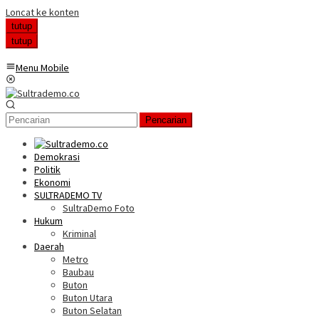
Loncat ke konten
tutup
tutup
Menu Mobile
Pencarian
Demokrasi
Politik
Ekonomi
SULTRADEMO TV
SultraDemo Foto
Hukum
Kriminal
Daerah
Metro
Baubau
Buton
Buton Utara
Buton Selatan