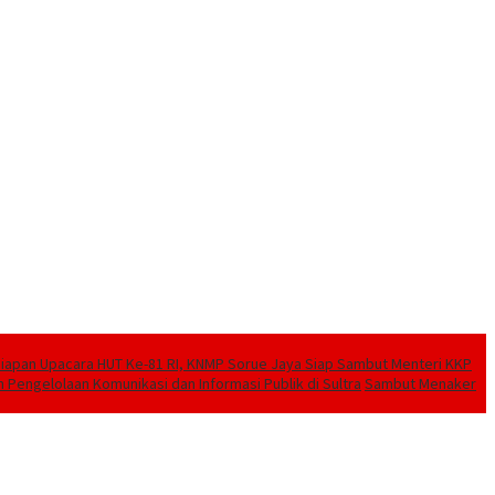
pan Upacara HUT Ke-81 RI, KNMP Sorue Jaya Siap Sambut Menteri KKP
engelolaan Komunikasi dan Informasi Publik di Sultra
Sambut Menaker