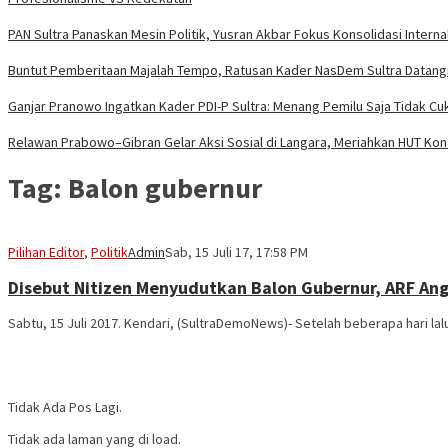
PAN Sultra Panaskan Mesin Politik, Yusran Akbar Fokus Konsolidasi Interna
Buntut Pemberitaan Majalah Tempo, Ratusan Kader NasDem Sultra Datangi
Ganjar Pranowo Ingatkan Kader PDI-P Sultra: Menang Pemilu Saja Tidak Cu
Relawan Prabowo–Gibran Gelar Aksi Sosial di Langara, Meriahkan HUT Ko
Tag:
Balon gubernur
Pilihan Editor
,
Politik
Admin
Sab, 15 Juli 17, 17:58 PM
Disebut Nitizen Menyudutkan Balon Gubernur, ARF Ang
Sabtu, 15 Juli 2017. Kendari, (SultraDemoNews)- Setelah beberapa hari lal
Tidak Ada Pos Lagi.
Tidak ada laman yang di load.