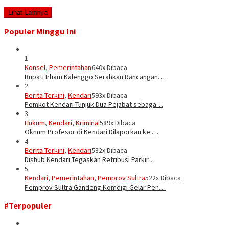
Lihat Lainnya
Populer Minggu Ini
1
Konsel
,
Pemerintahan
640x Dibaca
Bupati Irham Kalenggo Serahkan Rancangan…
2
Berita Terkini
,
Kendari
593x Dibaca
Pemkot Kendari Tunjuk Dua Pejabat sebaga…
3
Hukum
,
Kendari
,
Kriminal
589x Dibaca
Oknum Profesor di Kendari Dilaporkan ke …
4
Berita Terkini
,
Kendari
532x Dibaca
Dishub Kendari Tegaskan Retribusi Parkir…
5
Kendari
,
Pemerintahan
,
Pemprov Sultra
522x Dibaca
Pemprov Sultra Gandeng Komdigi Gelar Pen…
#Terpopuler