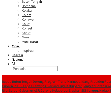
Buton Tengah
Bombana
Kolaka
Koltim
Konawe
Kolut
Konsel
Konut
Muna
Muna Barat
Opini
Inspirasi
Literasi
Nasional
Berita Terkini
Bupati Buton Tengah Dorong Program Trans Marine, Undang Presiden Resm
Gubernur ASR Lepas Famtrip Overland Tiga Kabupaten, Angkat Potensi Wis
RI di Sultra, Gubernur ASR Dorong Kolaborasi Siapkan SDM Unggul Hadapi