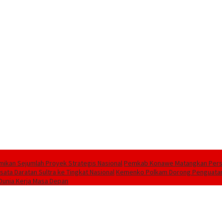
ikan Sejumlah Proyek Strategis Nasional
Pemkab Konawe Matangkan Persia
ata Daratan Sultra ke Tingkat Nasional
Kemenko Polkam Dorong Penguatan P
 Dunia Kerja Masa Depan