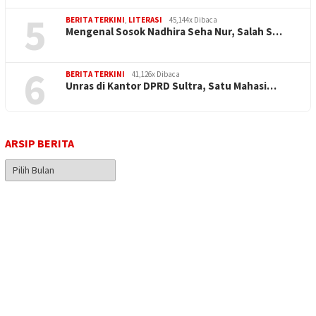
5
BERITA TERKINI
,
LITERASI
45,144x Dibaca
Mengenal Sosok Nadhira Seha Nur, Salah S…
6
BERITA TERKINI
41,126x Dibaca
Unras di Kantor DPRD Sultra, Satu Mahasi…
ARSIP BERITA
Arsip
Berita