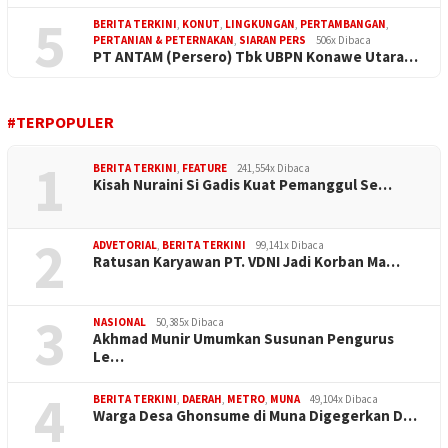
5
BERITA TERKINI
,
KONUT
,
LINGKUNGAN
,
PERTAMBANGAN
,
PERTANIAN & PETERNAKAN
,
SIARAN PERS
506x Dibaca
PT ANTAM (Persero) Tbk UBPN Konawe Utara…
#TERPOPULER
1
BERITA TERKINI
,
FEATURE
241,554x Dibaca
Kisah Nuraini Si Gadis Kuat Pemanggul Se…
2
ADVETORIAL
,
BERITA TERKINI
99,141x Dibaca
Ratusan Karyawan PT. VDNI Jadi Korban Ma…
3
NASIONAL
50,385x Dibaca
Akhmad Munir Umumkan Susunan Pengurus
Le…
4
BERITA TERKINI
,
DAERAH
,
METRO
,
MUNA
49,104x Dibaca
Warga Desa Ghonsume di Muna Digegerkan D…