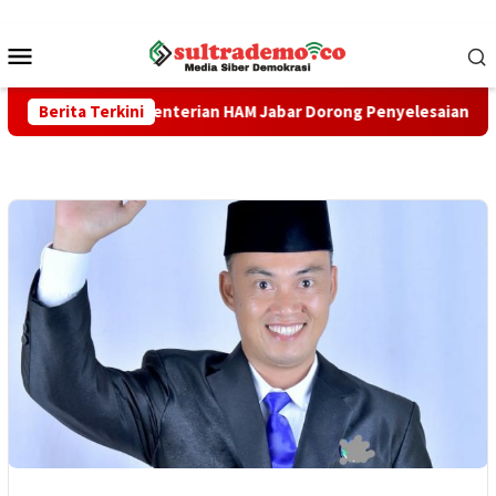
Loncat
ke
Menu
konten
Mobile
Kanwil Kementerian HAM Jabar ‎Dorong Penyelesaian Berkeadilan
Berita Terkini