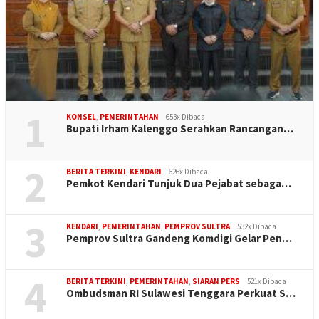
1
KONSEL
,
PEMERINTAHAN
653x Dibaca
Bupati Irham Kalenggo Serahkan Rancangan…
2
BERITA TERKINI
,
KENDARI
626x Dibaca
Pemkot Kendari Tunjuk Dua Pejabat sebaga…
3
KENDARI
,
PEMERINTAHAN
,
PEMPROV SULTRA
532x Dibaca
Pemprov Sultra Gandeng Komdigi Gelar Pen…
4
BERITA TERKINI
,
PEMERINTAHAN
,
SIARAN PERS
521x Dibaca
Ombudsman RI Sulawesi Tenggara Perkuat S…