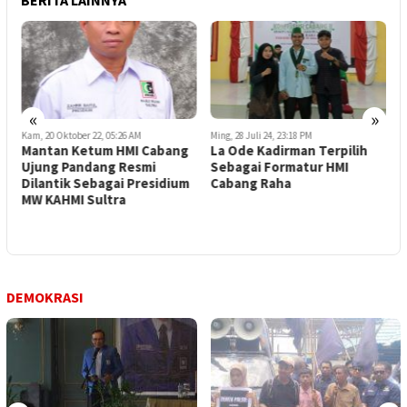
«
»
Kam, 20 Oktober 22, 05:26 AM
Ming, 28 Juli 24, 23:18 PM
K
Mantan Ketum HMI Cabang
La Ode Kadirman Terpilih
D
Ujung Pandang Resmi
Sebagai Formatur HMI
T
Dilantik Sebagai Presidium
Cabang Raha
MW KAHMI Sultra
DEMOKRASI