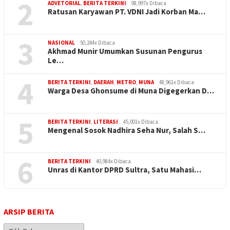
2
ADVETORIAL
,
BERITA TERKINI
98,997x Dibaca
Ratusan Karyawan PT. VDNI Jadi Korban Ma…
3
NASIONAL
50,244x Dibaca
Akhmad Munir Umumkan Susunan Pengurus
Le…
4
BERITA TERKINI
,
DAERAH
,
METRO
,
MUNA
48,961x Dibaca
Warga Desa Ghonsume di Muna Digegerkan D…
5
BERITA TERKINI
,
LITERASI
45,001x Dibaca
Mengenal Sosok Nadhira Seha Nur, Salah S…
6
BERITA TERKINI
40,984x Dibaca
Unras di Kantor DPRD Sultra, Satu Mahasi…
ARSIP BERITA
Arsip