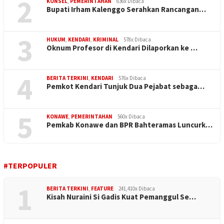
2
KONSEL
,
PEMERINTAHAN
636x Dibaca
Bupati Irham Kalenggo Serahkan Rancangan…
3
HUKUM
,
KENDARI
,
KRIMINAL
578x Dibaca
Oknum Profesor di Kendari Dilaporkan ke …
4
BERITA TERKINI
,
KENDARI
576x Dibaca
Pemkot Kendari Tunjuk Dua Pejabat sebaga…
5
KONAWE
,
PEMERINTAHAN
560x Dibaca
Pemkab Konawe dan BPR Bahteramas Luncurk…
#TERPOPULER
1
BERITA TERKINI
,
FEATURE
241,410x Dibaca
Kisah Nuraini Si Gadis Kuat Pemanggul Se…