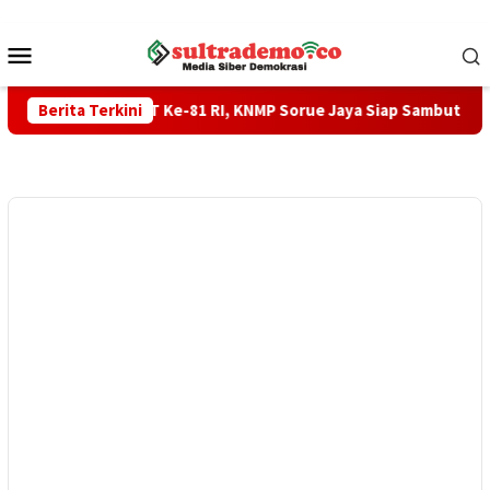
Loncat
ke
Menu
konten
Mobile
n Upacara HUT Ke-81 RI, KNMP Sorue Jaya Siap Sambut Menteri
Berita Terkini