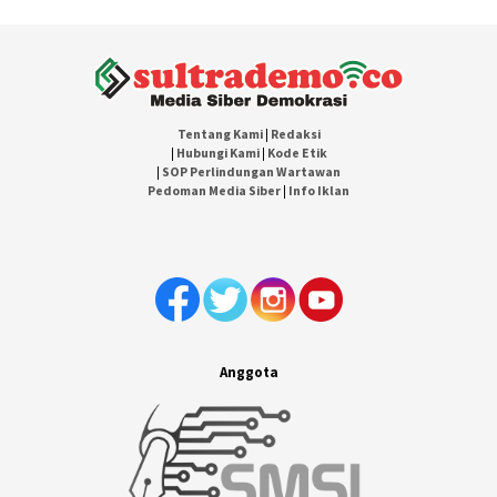
Tentang Kami
|
Redaksi
|
Hubungi Kami
|
Kode Etik
|
SOP Perlindungan Wartawan
Pedoman Media Siber
|
Info Iklan
Anggota