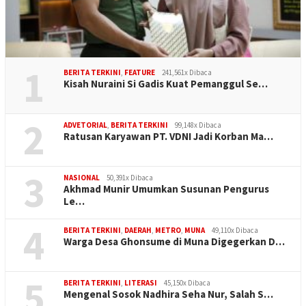
1
BERITA TERKINI
,
FEATURE
241,561x Dibaca
Kisah Nuraini Si Gadis Kuat Pemanggul Se…
2
ADVETORIAL
,
BERITA TERKINI
99,148x Dibaca
Ratusan Karyawan PT. VDNI Jadi Korban Ma…
3
NASIONAL
50,391x Dibaca
Akhmad Munir Umumkan Susunan Pengurus
Le…
4
BERITA TERKINI
,
DAERAH
,
METRO
,
MUNA
49,110x Dibaca
Warga Desa Ghonsume di Muna Digegerkan D…
5
BERITA TERKINI
,
LITERASI
45,150x Dibaca
Mengenal Sosok Nadhira Seha Nur, Salah S…