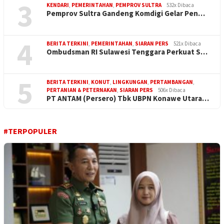
3
KENDARI
,
PEMERINTAHAN
,
PEMPROV SULTRA
532x Dibaca
Pemprov Sultra Gandeng Komdigi Gelar Pen…
4
BERITA TERKINI
,
PEMERINTAHAN
,
SIARAN PERS
521x Dibaca
Ombudsman RI Sulawesi Tenggara Perkuat S…
5
BERITA TERKINI
,
KONUT
,
LINGKUNGAN
,
PERTAMBANGAN
,
PERTANIAN & PETERNAKAN
,
SIARAN PERS
506x Dibaca
PT ANTAM (Persero) Tbk UBPN Konawe Utara…
#TERPOPULER