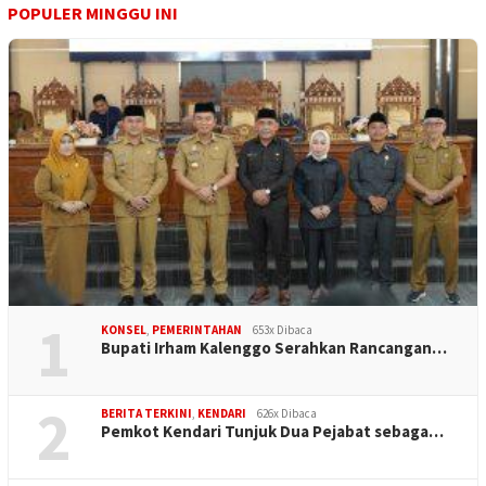
POPULER MINGGU INI
1
KONSEL
,
PEMERINTAHAN
653x Dibaca
Bupati Irham Kalenggo Serahkan Rancangan…
2
BERITA TERKINI
,
KENDARI
626x Dibaca
Pemkot Kendari Tunjuk Dua Pejabat sebaga…