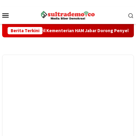
Loncat
ke
Menu
konten
Mobile
ajaya, Kanwil Kementerian HAM Jabar ‎Dorong Penyelesaian Berke
Berita Terkini