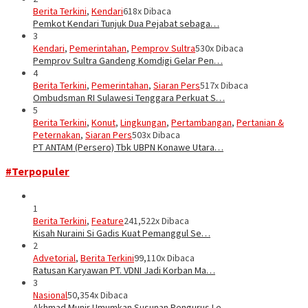
Berita Terkini
,
Kendari
618x Dibaca
Pemkot Kendari Tunjuk Dua Pejabat sebaga…
3
Kendari
,
Pemerintahan
,
Pemprov Sultra
530x Dibaca
Pemprov Sultra Gandeng Komdigi Gelar Pen…
4
Berita Terkini
,
Pemerintahan
,
Siaran Pers
517x Dibaca
Ombudsman RI Sulawesi Tenggara Perkuat S…
5
Berita Terkini
,
Konut
,
Lingkungan
,
Pertambangan
,
Pertanian &
Peternakan
,
Siaran Pers
503x Dibaca
PT ANTAM (Persero) Tbk UBPN Konawe Utara…
#Terpopuler
1
Berita Terkini
,
Feature
241,522x Dibaca
Kisah Nuraini Si Gadis Kuat Pemanggul Se…
2
Advetorial
,
Berita Terkini
99,110x Dibaca
Ratusan Karyawan PT. VDNI Jadi Korban Ma…
3
Nasional
50,354x Dibaca
Akhmad Munir Umumkan Susunan Pengurus Le…