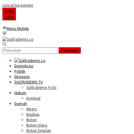
Loncat ke konten
tutup
tutup
Menu Mobile
Pencarian
Demokrasi
Politik
Ekonomi
SULTRADEMO TV
SultraDemo Foto
Hukum
Kriminal
Daerah
Metro
Baubau
Buton
Buton Utara
Buton Selatan