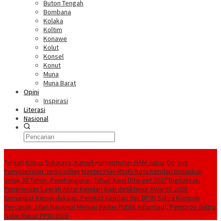
Buton Tengah
Bombana
Kolaka
Koltim
Konawe
Kolut
Konsel
Konut
Muna
Muna Barat
Opini
Inspirasi
Literasi
Nasional
Berita Terkini
‎Terkait Kasus Sukajaya, Kanwil Kementerian HAM Jabar ‎Dorong
Penyelesaian Berkeadilan
Master Plan RSUD Kota Kendari Disiapkan
untuk 30 Tahun, Pembangunan Tahap Awal Ditarget 2027
Digitalisasi
Penerimaan Daerah Antar Kendari Raih detiktimur Awards 2026
Semangat Kemerdekaan, Pemkot Kendari dan BPJN Sultra Kompak
Percantik Jalan Nasional
Menuju Badan Publik Informatif, Pemprov Sultra
Gelar Rakor PPID 2026