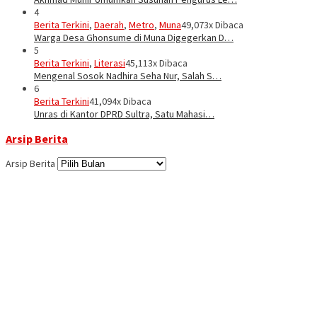
4
Berita Terkini
,
Daerah
,
Metro
,
Muna
49,073x Dibaca
Warga Desa Ghonsume di Muna Digegerkan D…
5
Berita Terkini
,
Literasi
45,113x Dibaca
Mengenal Sosok Nadhira Seha Nur, Salah S…
6
Berita Terkini
41,094x Dibaca
Unras di Kantor DPRD Sultra, Satu Mahasi…
Arsip Berita
Arsip Berita