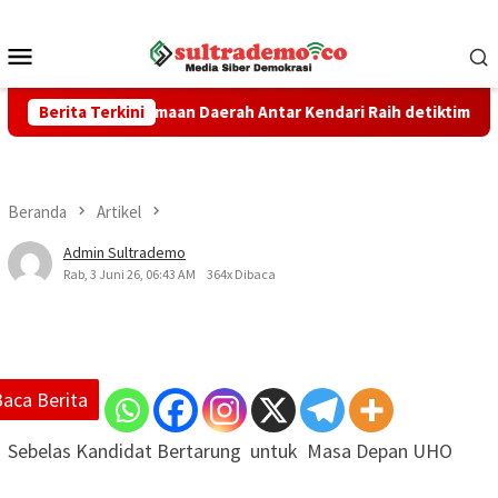
Loncat
ke
Menu
konten
Mobile
nerimaan Daerah Antar Kendari Raih detiktimur Awards 2026
Berita Terkini
Beranda
Artikel
Admin Sultrademo
Rab, 3 Juni 26, 06:43 AM
364x Dibaca
Baca Berita
Sebelas Kandidat Bertarung untuk Masa Depan UHO