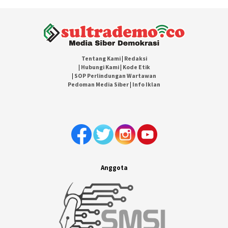
Tentang Kami
|
Redaksi
|
Hubungi Kami
|
Kode Etik
|
SOP Perlindungan Wartawan
Pedoman Media Siber
|
Info Iklan
Anggota