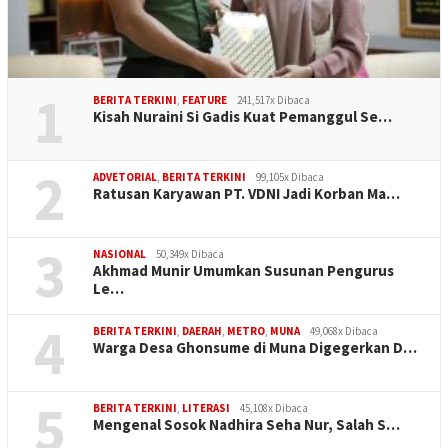
1
BERITA TERKINI
,
FEATURE
241,517x Dibaca
Kisah Nuraini Si Gadis Kuat Pemanggul Se…
2
ADVETORIAL
,
BERITA TERKINI
99,105x Dibaca
Ratusan Karyawan PT. VDNI Jadi Korban Ma…
3
NASIONAL
50,349x Dibaca
Akhmad Munir Umumkan Susunan Pengurus
Le…
4
BERITA TERKINI
,
DAERAH
,
METRO
,
MUNA
49,068x Dibaca
Warga Desa Ghonsume di Muna Digegerkan D…
5
BERITA TERKINI
,
LITERASI
45,108x Dibaca
Mengenal Sosok Nadhira Seha Nur, Salah S…