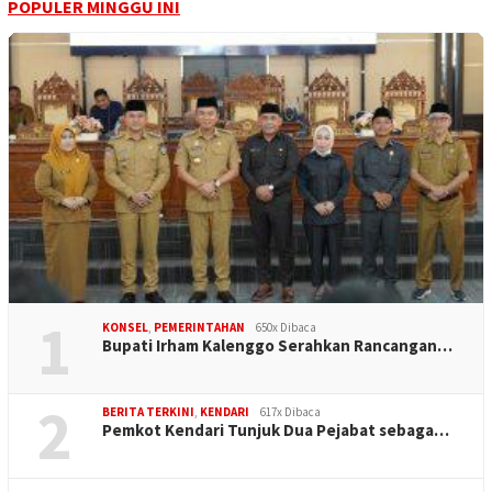
POPULER MINGGU INI
1
KONSEL
,
PEMERINTAHAN
650x Dibaca
Bupati Irham Kalenggo Serahkan Rancangan…
2
BERITA TERKINI
,
KENDARI
617x Dibaca
Pemkot Kendari Tunjuk Dua Pejabat sebaga…