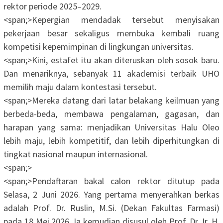
rektor periode 2025–2029.
<span;>‎Kepergian mendadak tersebut menyisakan
pekerjaan besar sekaligus membuka kembali ruang
kompetisi kepemimpinan di lingkungan universitas.
<span;>‎Kini, estafet itu akan diteruskan oleh sosok baru.
Dan menariknya, sebanyak 11 akademisi terbaik UHO
memilih maju dalam kontestasi tersebut.
<span;>‎Mereka datang dari latar belakang keilmuan yang
berbeda-beda, membawa pengalaman, gagasan, dan
harapan yang sama: menjadikan Universitas Halu Oleo
lebih maju, lebih kompetitif, dan lebih diperhitungkan di
tingkat nasional maupun internasional.
<span;>‎
<span;>‎Pendaftaran bakal calon rektor ditutup pada
Selasa, 2 Juni 2026. Yang pertama menyerahkan berkas
adalah Prof. Dr. Ruslin, M.Si. (Dekan Fakultas Farmasi)
pada 18 Mei 2026. Ia kemudian disusul oleh Prof. Dr. Ir. H.