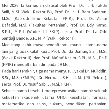
Mei 2026. Ia kemudian disusul oleh Prof. Dr. Ir. H. Takdir
Saili, M.Si (Wakil Rektor IV), Prof. Dr. Ir. H. Baru Sadarun,
M.Si. (Kaprodi Ilmu Kelautan FPIK), Prof. Dr. Ashar
Bafadal, M.Si. (Fakultas Pertanian), Prof. Dr. Edy Karno,
S.Pd., M.Pd. (Wadek III FKIP), serta Prof. Dr. La Ode
Santiaji Bande, S.P., M.P. (Wakil Rektor I).
‎Menjelang akhir masa pendaftaran, muncul nama-nama
lain yang tidak kalah kuat. Prof. Dr. Ida Usman, S.Si., M.Si.
(Wakil Rektor II), dan Prof. Ma’ruf Kasim, S.Pi., M.Si., Ph.D
(FPIK) mendaftarkan diri pada 29 Mei.
‎Pada hari terakhir, tiga nama menyusul, yakni Dr. Muliddin,
S.Si., M.Si (FMIPA), Dr. Herman, S.H., LL.M. (Plt Rektor),
serta Prof. Dr. Yusuf Sabilu, M.Si. FKM).
‎Sebelas nama tersebut merepresentasikan hampir seluruh
kekuatan akademik utama UHO: kesehatan, farmasi,
matematika dan sains, hukum, pendidikan, pertanian,