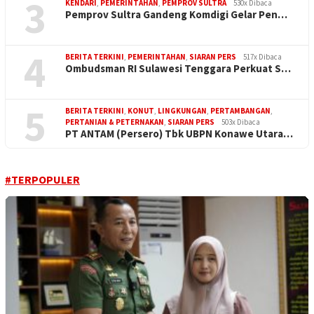
3
KENDARI
,
PEMERINTAHAN
,
PEMPROV SULTRA
530x Dibaca
Pemprov Sultra Gandeng Komdigi Gelar Pen…
4
BERITA TERKINI
,
PEMERINTAHAN
,
SIARAN PERS
517x Dibaca
Ombudsman RI Sulawesi Tenggara Perkuat S…
5
BERITA TERKINI
,
KONUT
,
LINGKUNGAN
,
PERTAMBANGAN
,
PERTANIAN & PETERNAKAN
,
SIARAN PERS
503x Dibaca
PT ANTAM (Persero) Tbk UBPN Konawe Utara…
#TERPOPULER