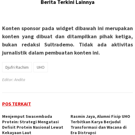
Berita Terkini Lainnya
Konten sponsor pada widget dibawah ini merupakan
konten yang dibuat dan ditampilkan pihak ketiga,
bukan redaksi Sultrademo. Tidak ada aktivitas
jurnalistik dalam pembuatan konten ini.
Djufri Rachim
UHO
Editor: Andita
POS TERKAIT
‎Menjemput Swasembada
Rasmin Jaya, Alumni Fisip UHO
Protein: Strategi Mengatasi
Terbitkan Karya Berjudul
Defisit Protein Nasional Lewat
Transformasi dan Wacana di
Kekayaan Laut
Era Distrupsi