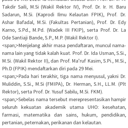
Takdir Saili, M.Si (Wakil Rektor IV), Prof. Dr. Ir. H. Baru
Sadarun, M.Si. (Kaprodi Ilmu Kelautan FPIK), Prof. Dr.
Ashar Bafadal, M.Si. (Fakultas Pertanian), Prof. Dr. Edy
Karno, S.Pd., M.Pd. (Wadek III FKIP), serta Prof. Dr. La
Ode Santiaji Bande, S.P., M.P. (Wakil Rektor I).
<span;>‎Menjelang akhir masa pendaftaran, muncul nama-
nama lain yang tidak kalah kuat. Prof. Dr. Ida Usman, S.Si.,
M.Si. (Wakil Rektor II), dan Prof. Ma’ruf Kasim, S.Pi., M.Si.,
Ph.D (FPIK) mendaftarkan diri pada 29 Mei.
<span;>‎Pada hari terakhir, tiga nama menyusul, yakni Dr.
Muliddin, S.Si., M.Si (FMIPA), Dr. Herman, S.H., LL.M. (Plt
Rektor), serta Prof. Dr. Yusuf Sabilu, M.Si. FKM).
<span;>‎Sebelas nama tersebut merepresentasikan hampir
seluruh kekuatan akademik utama UHO: kesehatan,
farmasi, matematika dan sains, hukum, pendidikan,
pertanian, peternakan, perikanan dan kelautan.