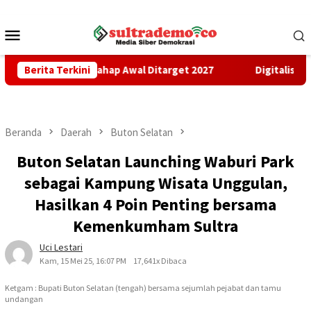
Loncat
ke
Menu
konten
Mobile
Pembangunan Tahap Awal Ditarget 2027
Berita Terkini
Digitalisasi Pene
Beranda
Daerah
Buton Selatan
Buton Selatan Launching Waburi Park
sebagai Kampung Wisata Unggulan,
Hasilkan 4 Poin Penting bersama
Kemenkumham Sultra
Uci Lestari
Kam, 15 Mei 25, 16:07 PM
17,641x Dibaca
Ketgam : Bupati Buton Selatan (tengah) bersama sejumlah pejabat dan tamu
undangan