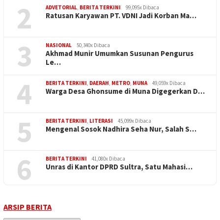
2
ADVETORIAL
,
BERITA TERKINI
99,095x Dibaca
Ratusan Karyawan PT. VDNI Jadi Korban Ma…
3
NASIONAL
50,340x Dibaca
Akhmad Munir Umumkan Susunan Pengurus
Le…
4
BERITA TERKINI
,
DAERAH
,
METRO
,
MUNA
49,059x Dibaca
Warga Desa Ghonsume di Muna Digegerkan D…
5
BERITA TERKINI
,
LITERASI
45,099x Dibaca
Mengenal Sosok Nadhira Seha Nur, Salah S…
6
BERITA TERKINI
41,080x Dibaca
Unras di Kantor DPRD Sultra, Satu Mahasi…
ARSIP BERITA