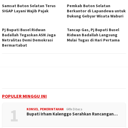
Samsat Buton Selatan Terus
Pemkab Buton Selatan
SIGAP Layani Wajib Pajak
Berkantor di Lapandewa untuk
Dukung Gebyar Wisata Waburi
Pj Bupati Busel Ridwan
Tancap Gas, Pj Bupati Busel
Badallah Tegaskan ASN Jaga
Ridwan Badallah Langsung
Netralitas Demi Demokrasi
Mulai Tugas di Hari Pertama
Bermartabat
POPULER MINGGU INI
1
KONSEL
,
PEMERINTAHAN
649x Dibaca
Bupati Irham Kalenggo Serahkan Rancangan…