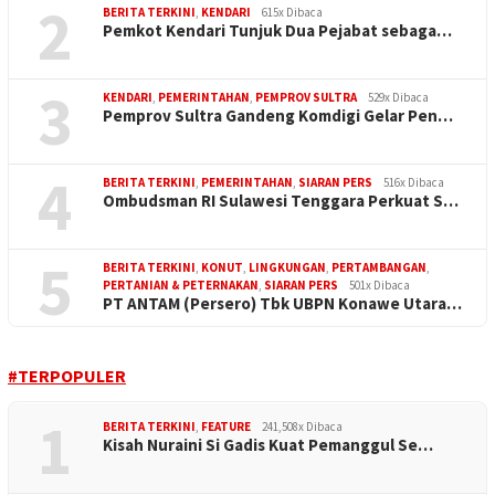
2
BERITA TERKINI
,
KENDARI
615x Dibaca
Pemkot Kendari Tunjuk Dua Pejabat sebaga…
3
KENDARI
,
PEMERINTAHAN
,
PEMPROV SULTRA
529x Dibaca
Pemprov Sultra Gandeng Komdigi Gelar Pen…
4
BERITA TERKINI
,
PEMERINTAHAN
,
SIARAN PERS
516x Dibaca
Ombudsman RI Sulawesi Tenggara Perkuat S…
5
BERITA TERKINI
,
KONUT
,
LINGKUNGAN
,
PERTAMBANGAN
,
PERTANIAN & PETERNAKAN
,
SIARAN PERS
501x Dibaca
PT ANTAM (Persero) Tbk UBPN Konawe Utara…
#TERPOPULER
1
BERITA TERKINI
,
FEATURE
241,508x Dibaca
Kisah Nuraini Si Gadis Kuat Pemanggul Se…