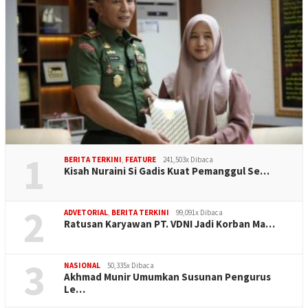
1
BERITA TERKINI
,
FEATURE
241,503x Dibaca
Kisah Nuraini Si Gadis Kuat Pemanggul Se…
2
ADVETORIAL
,
BERITA TERKINI
99,091x Dibaca
Ratusan Karyawan PT. VDNI Jadi Korban Ma…
3
NASIONAL
50,335x Dibaca
Akhmad Munir Umumkan Susunan Pengurus
Le…