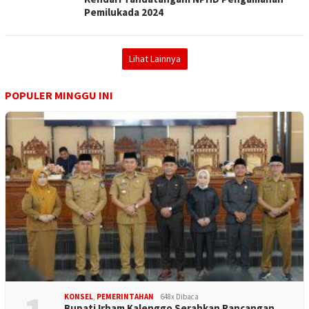
Pemilukada 2024
Lihat Lainnya
POPULER MINGGU INI
KONSEL
,
PEMERINTAHAN
648x Dibaca
Bupati Irham Kalenggo Serahkan Rancangan…