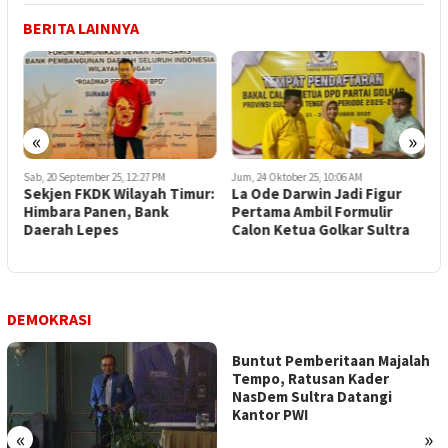
BERITA LAINNYA
«
»
Sab, 20 September 25, 12:27 PM
Jum, 24 Oktober 25, 10:06 AM
S
l
Sekjen FKDK Wilayah Timur:
La Ode Darwin Jadi Figur
D
Himbara Panen, Bank
Pertama Ambil Formulir
K
a
Daerah Lepes
Calon Ketua Golkar Sultra
D
E
DEMOKRASI
Buntut Pemberitaan Majalah
Tempo, Ratusan Kader
NasDem Sultra Datangi
Kantor PWI
«
»