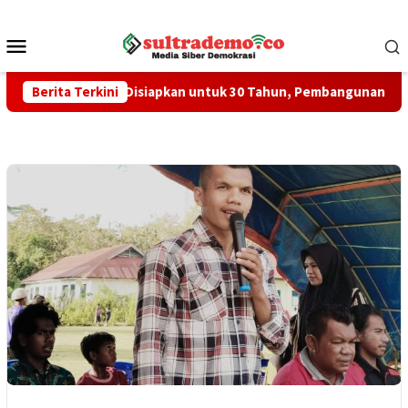
Loncat
ke
Menu
konten
Mobile
ta Kendari Disiapkan untuk 30 Tahun, Pembangunan Tahap Awal 
Berita Terkini