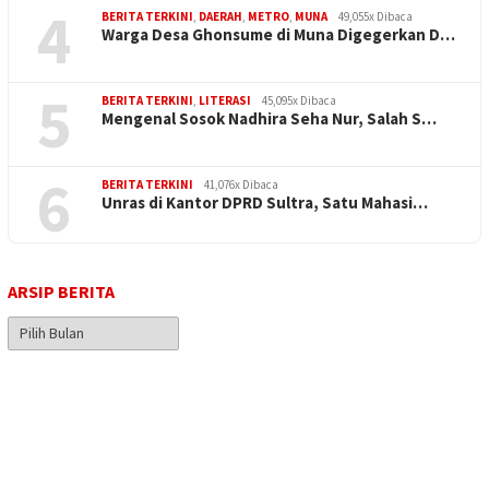
4
BERITA TERKINI
,
DAERAH
,
METRO
,
MUNA
49,055x Dibaca
Warga Desa Ghonsume di Muna Digegerkan D…
5
BERITA TERKINI
,
LITERASI
45,095x Dibaca
Mengenal Sosok Nadhira Seha Nur, Salah S…
6
BERITA TERKINI
41,076x Dibaca
Unras di Kantor DPRD Sultra, Satu Mahasi…
ARSIP BERITA
Arsip
Berita