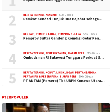
1
2
BERITA TERKINI
,
KENDARI
614x Dibaca
Pemkot Kendari Tunjuk Dua Pejabat sebaga…
3
KENDARI
,
PEMERINTAHAN
,
PEMPROV SULTRA
529x Dibaca
Pemprov Sultra Gandeng Komdigi Gelar Pen…
4
BERITA TERKINI
,
PEMERINTAHAN
,
SIARAN PERS
515x Dibaca
Ombudsman RI Sulawesi Tenggara Perkuat S…
5
BERITA TERKINI
,
KONUT
,
LINGKUNGAN
,
PERTAMBANGAN
,
PERTANIAN & PETERNAKAN
,
SIARAN PERS
500x Dibaca
PT ANTAM (Persero) Tbk UBPN Konawe Utara…
#TERPOPULER